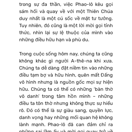
trong sự đa thần, việc Phao-lô kêu gọi
sám hối và quay về với một Thiên Chúa
duy nhất là một cú sốc về mặt tư tưởng.
Tuy nhiên, đó cũng là một lời mời gọi tỉnh
thức, nhìn lại sự lệ thuộc của mình vào
những điều hữu hạn và phù du.
Trong cuộc sống hôm nay, chúng ta cũng
không khác gì người A-thê-na khi xưa.
Chúng ta dễ dàng đặt niềm tin vào những
điều tạm bợ và hữu hình, quên mất Đấng
vô hình nhưng là nguồn gốc mọi sự hiện
hữu. Chúng ta có thể có những ‘bàn thờ
vô danh’ trong tâm hồn mình – những
điều ta tôn thờ nhưng không thực sự hiểu
rõ. Đó có thể là sự giàu sang, quyền lực,
danh vọng hay những mối quan hệ không
lành mạnh. Phao-lô đã can đảm chỉ ra
những sai lầm ấy và mời gọi quay trở về