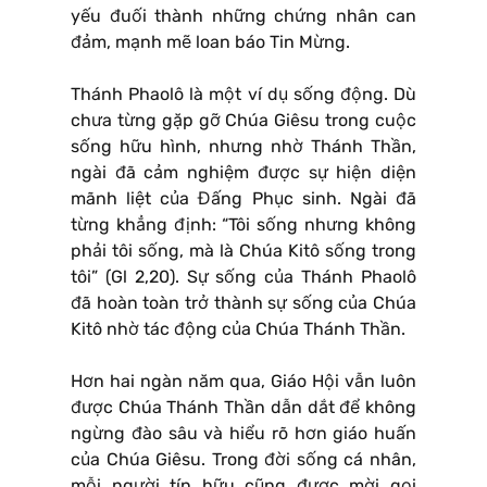
yếu đuối thành những chứng nhân can
đảm, mạnh mẽ loan báo Tin Mừng.
Thánh Phaolô là một ví dụ sống động. Dù
chưa từng gặp gỡ Chúa Giêsu trong cuộc
sống hữu hình, nhưng nhờ Thánh Thần,
ngài đã cảm nghiệm được sự hiện diện
mãnh liệt của Đấng Phục sinh. Ngài đã
từng khẳng định: “Tôi sống nhưng không
phải tôi sống, mà là Chúa Kitô sống trong
tôi” (Gl 2,20). Sự sống của Thánh Phaolô
đã hoàn toàn trở thành sự sống của Chúa
Kitô nhờ tác động của Chúa Thánh Thần.
Hơn hai ngàn năm qua, Giáo Hội vẫn luôn
được Chúa Thánh Thần dẫn dắt để không
ngừng đào sâu và hiểu rõ hơn giáo huấn
của Chúa Giêsu. Trong đời sống cá nhân,
mỗi người tín hữu cũng được mời gọi