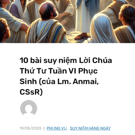
10 bài suy niệm Lời Chúa
Thứ Tư Tuần VI Phục
Sinh (của Lm. Anmai,
CSsR)
19/05/2025
PHỤNG VỤ
,
SUY NIỆM HÀNG NGÀY