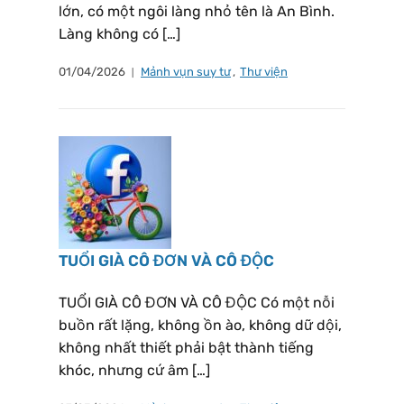
lớn, có một ngôi làng nhỏ tên là An Bình.
Làng không có […]
01/04/2026
Mảnh vụn suy tư
,
Thư viện
TUỔI GIÀ CÔ ĐƠN VÀ CÔ ĐỘC
TUỔI GIÀ CÔ ĐƠN VÀ CÔ ĐỘC Có một nỗi
buồn rất lặng, không ồn ào, không dữ dội,
không nhất thiết phải bật thành tiếng
khóc, nhưng cứ âm […]