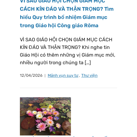
VÌ SAO GIÁO HỘI CHỌN GIÁM MỤC
CÁCH KÍN ĐÁO VÀ THẬN TRỌNG? Tìm
hiểu Quy trình bổ nhiệm Giám mục
trong Giáo hội Công giáo Rôma
VÌ SAO GIÁO HỘI CHỌN GIÁM MỤC CÁCH
KÍN ĐÁO VÀ THẬN TRỌNG? Khi nghe tin
Giáo Hội có thêm những vị Giám mục mới,
nhiều người trong chúng ta […]
12/04/2026
Mảnh vụn suy tư
,
Thư viện