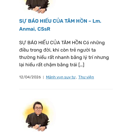
SỰ BÁO HIẾU CỦA TÂM HỒN – Lm.
Anmai, CSsR
SỰ BÁO HIẾU CỦA TÂM HỒN Có những
điều trong đời, khi còn trẻ người ta
thường hiểu rất nhanh bằng lý trí nhưng
lại hiểu rất chậm bằng trái […]
12/04/2026
Mảnh vụn suy tư
,
Thư viện