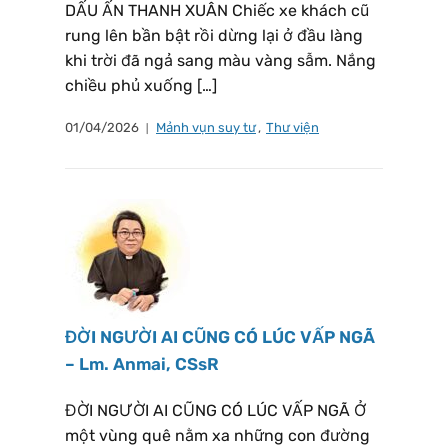
DẤU ẤN THANH XUÂN Chiếc xe khách cũ
rung lên bần bật rồi dừng lại ở đầu làng
khi trời đã ngả sang màu vàng sẫm. Nắng
chiều phủ xuống […]
01/04/2026
Mảnh vụn suy tư
,
Thư viện
ĐỜI NGƯỜI AI CŨNG CÓ LÚC VẤP NGÃ
– Lm. Anmai, CSsR
ĐỜI NGƯỜI AI CŨNG CÓ LÚC VẤP NGÃ Ở
một vùng quê nằm xa những con đường