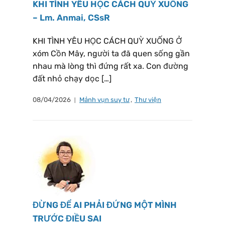
KHI TÌNH YÊU HỌC CÁCH QUỲ XUỐNG
– Lm. Anmai, CSsR
KHI TÌNH YÊU HỌC CÁCH QUỲ XUỐNG Ở
xóm Cồn Mây, người ta đã quen sống gần
nhau mà lòng thì đứng rất xa. Con đường
đất nhỏ chạy dọc […]
08/04/2026
Mảnh vụn suy tư
,
Thư viện
ĐỪNG ĐỂ AI PHẢI ĐỨNG MỘT MÌNH
TRƯỚC ĐIỀU SAI