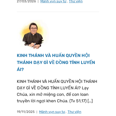
27/03/2026
Mảnh vụn suy tư
,
Thư viện
KINH THÁNH VÀ HUẤN QUYỀN HỘI
THÁNH DẠY GÌ VỀ ĐỒNG TÍNH LUYẾN
ÁI?
KINH THÁNH VÀ HUẤN QUYỀN HỘI THÁNH
DẠY GÌ VỀ ĐỒNG TÍNH LUYẾN ÁI? Lạy
Chúa, xin mở miệng con, để con loan
truyền lời ngợi khen Chúa. (Tv 51,17) […]
19/11/2025
Mảnh vụn suy tư
,
Thư viện