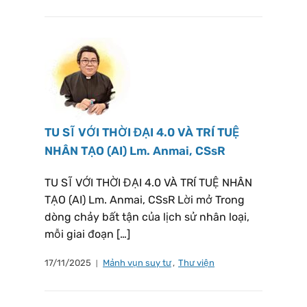
TU SĨ VỚI THỜI ĐẠI 4.0 VÀ TRÍ TUỆ
NHÂN TẠO (AI) Lm. Anmai, CSsR
TU SĨ VỚI THỜI ĐẠI 4.0 VÀ TRÍ TUỆ NHÂN
TẠO (AI) Lm. Anmai, CSsR Lời mở Trong
dòng chảy bất tận của lịch sử nhân loại,
mỗi giai đoạn […]
17/11/2025
Mảnh vụn suy tư
,
Thư viện