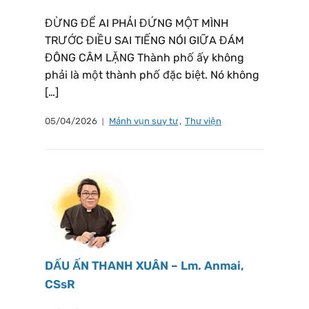
ĐỪNG ĐỂ AI PHẢI ĐỨNG MỘT MÌNH
TRƯỚC ĐIỀU SAI TIẾNG NÓI GIỮA ĐÁM
ĐÔNG CÂM LẶNG Thành phố ấy không
phải là một thành phố đặc biệt. Nó không
[…]
05/04/2026
Mảnh vụn suy tư
,
Thư viện
DẤU ẤN THANH XUÂN – Lm. Anmai,
CSsR