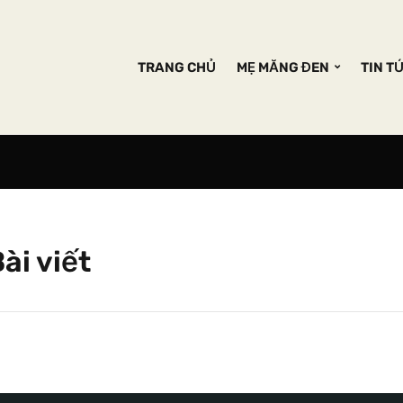
TRANG CHỦ
MẸ MĂNG ĐEN
TIN T
ài viết