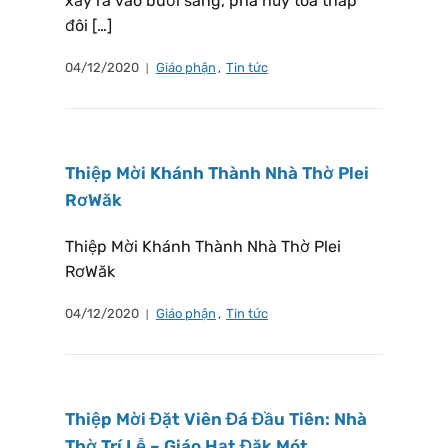
xảy ra vào buổi sáng, phá hủy tòa tháp
đôi […]
04/12/2020
Giáo phận
,
Tin tức
Thiệp Mời Khánh Thành Nhà Thờ Plei
RơWăk
Thiệp Mời Khánh Thành Nhà Thờ Plei
RơWăk
04/12/2020
Giáo phận
,
Tin tức
Thiệp Mời Đặt Viên Đá Đầu Tiên: Nhà
Thờ Trí Lễ – Giáo Hạt Đăk Mót