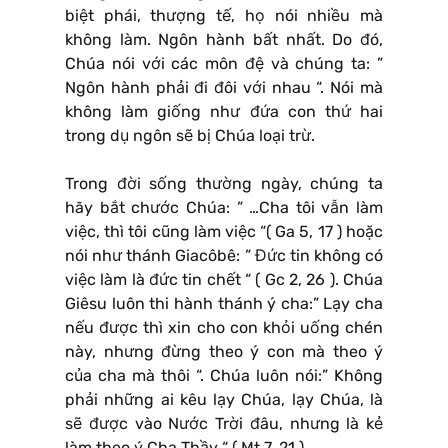
biệt phái, thượng tế, họ nói nhiều mà
không làm. Ngôn hành bất nhất. Do đó,
Chúa nói với các môn đệ và chúng ta: ”
Ngôn hành phải đi đôi với nhau “. Nói mà
không làm giống như đứa con thứ hai
trong dụ ngôn sẽ bị Chúa loại trừ.
Trong đời sống thường ngày, chúng ta
hãy bắt chước Chúa: ” …Cha tôi vẫn làm
việc, thì tôi cũng làm việc “( Ga 5, 17 ) hoặc
nói như thánh Giacôbê: ” Đức tin không có
việc làm là đức tin chết “ ( Gc 2, 26 ). Chúa
Giêsu luôn thi hành thánh ý cha:” Lạy cha
nếu được thì xin cho con khỏi uống chén
này, nhưng đừng theo ý con mà theo ý
của cha mà thôi “. Chúa luôn nói:” Không
phải những ai kêu lạy Chúa, lạy Chúa, là
sẽ được vào Nước Trời đâu, nhưng là kẻ
làm theo ý Cha Thầy “ ( Mt 7, 21 ).