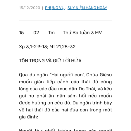
15/12/2020
PHỤNG VỤ
,
SUY NIỆM HÀNG NGÀY
15 02 Tm Thứ Ba tuần 3 MV.
Xp 3,1-2.9-13; Mt 21,28-32
TÔN TRỌNG VÀ GIỮ LỜI HỨA
Qua dụ ngôn “Hai người con”, Chúa Giêsu
muốn gián tiếp cảnh cáo thái độ cứng
lòng của các đầu mục dân Do Thái, và kêu
gọi họ phải ăn năn sám hối nếu muốn
được hưởng ơn cứu độ. Dụ ngôn trình bày
về hai thái độ của hai đứa con trong một
gia đình:
Người thứ nhất tượng trưng các người