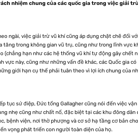
rách nhiệm chung của các quốc gia trong việc giải trừ
eo ngài, việc giải trừ vũ khí cũng áp dụng chặt chẽ đối v
a tăng trong không gian vũ trụ, cũng như trong lĩnh vực 
ạo (chẳng hạn như các hệ thống vũ khí tự động gây chết n
ĩnh vực này, cũng như những vấn đề khác, các Quốc gia có
ững giới hạn cụ thể phải tuân theo vì lợi ích chung của nh
ếp tục sứ điệp, Đức tổng Gallagher cũng nói đến việc vận
ạng nhẹ cũng như chất nổ, đặc biệt tại các khu đông dân 
ọc, bệnh viện, nơi thờ phượng và cơ sở hạ tầng cơ bản c
iển vọng phát triển con người toàn diện của họ.