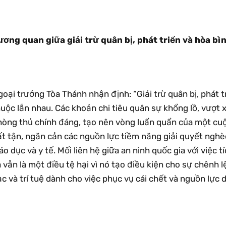
ương quan giữa giải trừ quân bị, phát triển và hòa bì
oại trưởng Tòa Thánh nhận định: “Giải trừ quân bị, phát t
huộc lẫn nhau. Các khoản chi tiêu quân sự khổng lồ, vượt
hòng thủ chính đáng, tạo nên vòng luẩn quẩn của một cu
t tận, ngăn cản các nguồn lực tiềm năng giải quyết nghèo
áo dục và y tế. Mối liên hệ giữa an ninh quốc gia với việc tí
 vẫn là một điều tệ hại vì nó tạo điều kiện cho sự chênh 
c và trí tuệ dành cho việc phục vụ cái chết và nguồn lực 