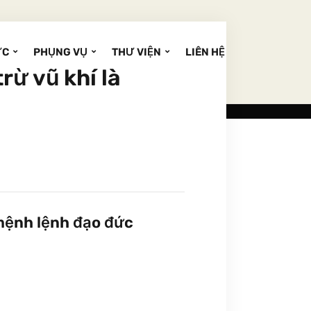
ỨC
PHỤNG VỤ
THƯ VIỆN
LIÊN HỆ
rừ vũ khí là
 mệnh lệnh đạo đức