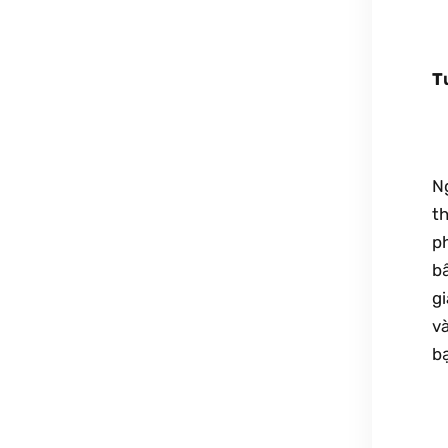
T
Ng
t
p
bấ
gi
và
bạ