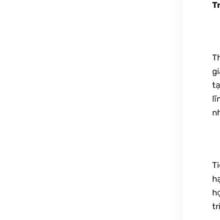
T
Th
gi
t
l
nh
Ti
h
h
tr