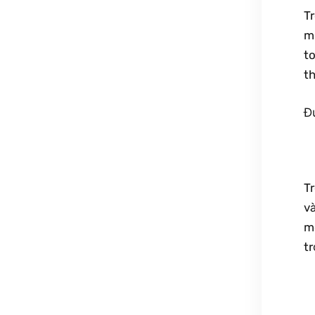
T
m
to
t
Đ
T
v
m
tr