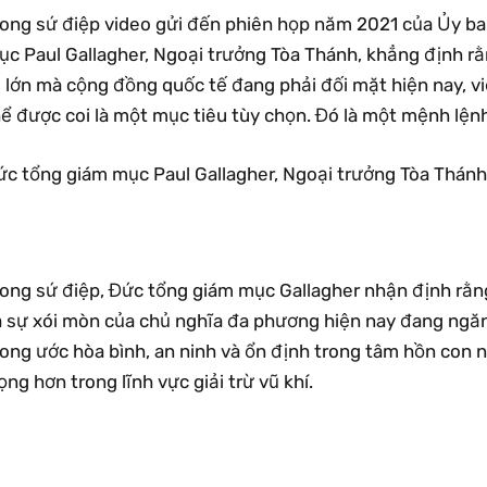
rong sứ điệp video gửi đến phiên họp năm 2021 của Ủy ban
ục Paul Gallagher, Ngoại trưởng Tòa Thánh, khẳng định r
 lớn mà cộng đồng quốc tế đang phải đối mặt hiện nay, vi
hể được coi là một mục tiêu tùy chọn. Đó là một mệnh lện
ức tổng giám mục Paul Gallagher, Ngoại trưởng Tòa Thánh
rong sứ điệp, Đức tổng giám mục Gallagher nhận định rằng
à sự xói mòn của chủ nghĩa đa phương hiện nay đang ngă
ong ước hòa bình, an ninh và ổn định trong tâm hồn con 
ọng hơn trong lĩnh vực giải trừ vũ khí.