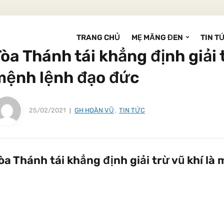
TRANG CHỦ
MẸ MĂNG ĐEN
TIN T
òa Thánh tái khẳng định giải t
mệnh lệnh đạo đức
25/02/2021
GH HOÀN VŨ
,
TIN TỨC
òa Thánh tái khẳng định giải trừ vũ khí là