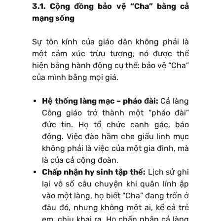
3.1. Cộng đồng bảo vệ “Cha” bằng cả
mạng sống
Sự tôn kính của giáo dân không phải là
một cảm xúc trừu tượng; nó được thể
hiện bằng hành động cụ thể: bảo vệ “Cha”
của mình bằng mọi giá.
Hệ thống làng mạc – pháo đài:
Cả làng
Công giáo trở thành một “pháo đài”
đức tin. Họ tổ chức canh gác, báo
động. Việc đào hầm che giấu linh mục
không phải là việc của một gia đình, mà
là của cả cộng đoàn.
Chấp nhận hy sinh tập thể:
Lịch sử ghi
lại vô số câu chuyện khi quân lính ập
vào một làng, họ biết “Cha” đang trốn ở
đâu đó, nhưng không một ai, kể cả trẻ
em, chịu khai ra. Họ chấp nhận cả làng