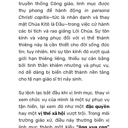
truyền thống Công giáo, linh mục được
thụ phong để hành động
in persona
Christi capitis
—tức là nhân danh và thay
mặt Chúa Kitô là Đầu—trong việc cử hành
các bí tích và rao giảng Lời Chúa. Sự tôn
kính và vâng phục đối với vị thế thánh
thiêng này là cần thiết cho đời sống đức
tin; tuy nhiên, khi sự tôn kính đó vượt quá
giới hạn thiêng liêng, thiếu sự cân bằng
bởi tinh thần khiêm nhường và phục vụ,
nó dễ dàng bị biến chất thành nền tảng
cho tệ nạn giáo sĩ trị nảy sinh.
Sự lệch lạc bắt đầu khi vị linh mục, thay vì
xem chức vụ của mình là một sự phục vụ
tận hiến, lại xem đó như một
đặc quyền
hay một
vị thế xã hội
vượt trội. Trong môi
trường giáo xứ, điều này thường biến vị
linh mục thành một kiểu
“ông vua con”