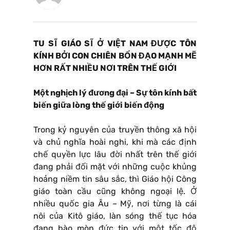
TU SĨ GIÁO SĨ Ở VIỆT NAM ĐƯỢC TÔN
KÍNH BỞI CON CHIÊN BỔN ĐẠO MẠNH MẼ
HƠN RẤT NHIỀU NƠI TRÊN THẾ GIỚI
Một nghịch lý đương đại – Sự tôn kính bất
biến giữa lòng thế giới biến động
Trong kỷ nguyên của truyền thông xã hội
và chủ nghĩa hoài nghi, khi mà các định
chế quyền lực lâu đời nhất trên thế giới
đang phải đối mặt với những cuộc khủng
hoảng niềm tin sâu sắc, thì Giáo hội Công
giáo toàn cầu cũng không ngoại lệ. Ở
nhiều quốc gia Âu – Mỹ, nơi từng là cái
nôi của Kitô giáo, làn sóng thế tục hóa
đang bào mòn đức tin với một tốc độ