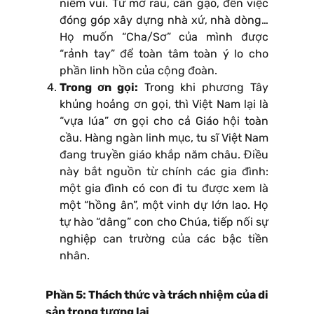
niềm vui. Từ mớ rau, cân gạo, đến việc
đóng góp xây dựng nhà xứ, nhà dòng…
Họ muốn “Cha/Sơ” của mình được
“rảnh tay” để toàn tâm toàn ý lo cho
phần linh hồn của cộng đoàn.
Trong ơn gọi:
Trong khi phương Tây
khủng hoảng ơn gọi, thì Việt Nam lại là
“vựa lúa” ơn gọi cho cả Giáo hội toàn
cầu. Hàng ngàn linh mục, tu sĩ Việt Nam
đang truyền giáo khắp năm châu. Điều
này bắt nguồn từ chính các gia đình:
một gia đình có con đi tu được xem là
một “hồng ân”, một vinh dự lớn lao. Họ
tự hào “dâng” con cho Chúa, tiếp nối sự
nghiệp can trường của các bậc tiền
nhân.
Phần 5: Thách thức và trách nhiệm của di
sản trong tương lai