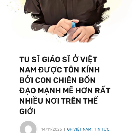
TU SĨ GIÁO SĨ Ở VIỆT
NAM ĐƯỢC TÔN KÍNH
BỞI CON CHIÊN BỔN
ĐẠO MẠNH MẼ HƠN RẤT
NHIỀU NƠI TRÊN THẾ
GIỚI
14/11/2025
GH VIỆT NAM
,
TIN TỨC