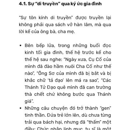
4.1. Sự “di truyền” qua ký ức gia đình
“Sự tôn kính di truyền” được truyền lại
không phải qua sách vở hàn lâm, mà qua
lời kể của ông bà, cha mẹ.
Bên bếp lửa, trong những buổi đọc
kinh tối gia đình, thế hệ trước kể cho
thế hệ sau nghe: “Ngày xưa, Cụ Cố của
mình đã đào hầm nuôi Cha Cố như thế
nào”, “Ông Sơ của mình đã bị bắt và bị
khắc chữ ‘tả đạo’ lên má ra sao”, “Các
Thánh Tử Đạo quê mình đã can trường
thà chết chứ không bước qua Thánh
giá”.
Những câu chuyện đó trở thành “gen”
tinh thần. Đứa trẻ lớn lên, dù chưa từng
trải qua bách hại, nhưng đã “thấm” một
điều: Chức phận linh mục, tu sĩ là một