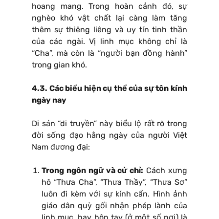
hoang mang. Trong hoàn cảnh đó, sự
nghèo khó vật chất lại càng làm tăng
thêm sự thiêng liêng và uy tín tinh thần
của các ngài. Vị linh mục không chỉ là
“Cha”, mà còn là “người bạn đồng hành”
trong gian khó.
4.3. Các biểu hiện cụ thể của sự tôn kính
ngày nay
Di sản “di truyền” này biểu lộ rất rõ trong
đời sống đạo hằng ngày của người Việt
Nam đương đại:
Trong ngôn ngữ và cử chỉ:
Cách xưng
hô “Thưa Cha”, “Thưa Thầy”, “Thưa Sơ”
luôn đi kèm với sự kính cẩn. Hình ảnh
giáo dân quỳ gối nhận phép lành của
linh mục, hay hôn tay (ở một số nơi) là