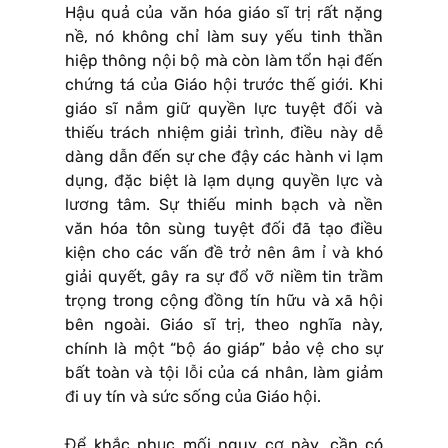
Hậu quả của văn hóa giáo sĩ trị rất nặng
nề, nó không chỉ làm suy yếu tinh thần
hiệp thông nội bộ mà còn làm tổn hại đến
chứng tá của Giáo hội trước thế giới. Khi
giáo sĩ nắm giữ quyền lực tuyệt đối và
thiếu trách nhiệm giải trình, điều này dễ
dàng dẫn đến sự che đậy các hành vi lạm
dụng, đặc biệt là lạm dụng quyền lực và
lương tâm. Sự thiếu minh bạch và nền
văn hóa tôn sùng tuyệt đối đã tạo điều
kiện cho các vấn đề trở nên âm ỉ và khó
giải quyết, gây ra sự đổ vỡ niềm tin trầm
trọng trong cộng đồng tín hữu và xã hội
bên ngoài. Giáo sĩ trị, theo nghĩa này,
chính là một “bộ áo giáp” bảo vệ cho sự
bất toàn và tội lỗi của cá nhân, làm giảm
đi uy tín và sức sống của Giáo hội.
Để khắc phục mối nguy cơ này, cần có