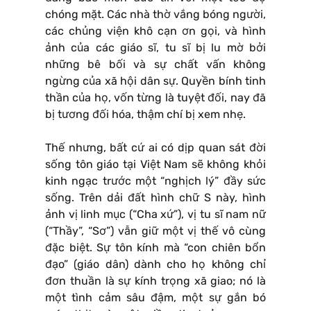
chóng mặt. Các nhà thờ vắng bóng người,
các chủng viện khô cạn ơn gọi, và hình
ảnh của các giáo sĩ, tu sĩ bị lu mờ bởi
những bê bối và sự chất vấn không
ngừng của xã hội dân sự. Quyền bính tinh
thần của họ, vốn từng là tuyệt đối, nay đã
bị tương đối hóa, thậm chí bị xem nhẹ.
Thế nhưng, bất cứ ai có dịp quan sát đời
sống tôn giáo tại Việt Nam sẽ không khỏi
kinh ngạc trước một “nghịch lý” đầy sức
sống. Trên dải đất hình chữ S này, hình
ảnh vị linh mục (“Cha xứ”), vị tu sĩ nam nữ
(“Thầy”, “Sơ”) vẫn giữ một vị thế vô cùng
đặc biệt. Sự tôn kính mà “con chiên bổn
đạo” (giáo dân) dành cho họ không chỉ
đơn thuần là sự kính trọng xã giao; nó là
một tình cảm sâu đậm, một sự gắn bó