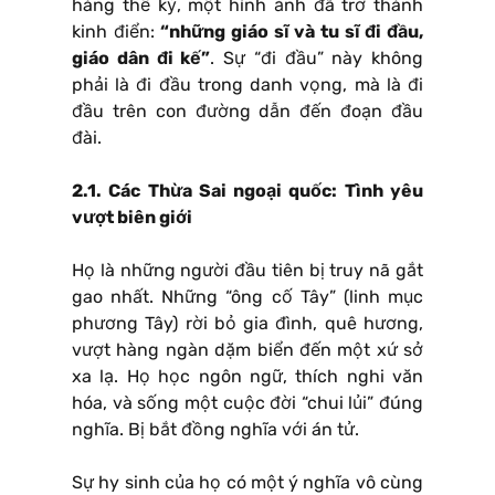
hàng thế kỷ, một hình ảnh đã trở thành
kinh điển:
“những giáo sĩ và tu sĩ đi đầu,
giáo dân đi kế”
. Sự “đi đầu” này không
phải là đi đầu trong danh vọng, mà là đi
đầu trên con đường dẫn đến đoạn đầu
đài.
2.1. Các Thừa Sai ngoại quốc: Tình yêu
vượt biên giới
Họ là những người đầu tiên bị truy nã gắt
gao nhất. Những “ông cố Tây” (linh mục
phương Tây) rời bỏ gia đình, quê hương,
vượt hàng ngàn dặm biển đến một xứ sở
xa lạ. Họ học ngôn ngữ, thích nghi văn
hóa, và sống một cuộc đời “chui lủi” đúng
nghĩa. Bị bắt đồng nghĩa với án tử.
Sự hy sinh của họ có một ý nghĩa vô cùng