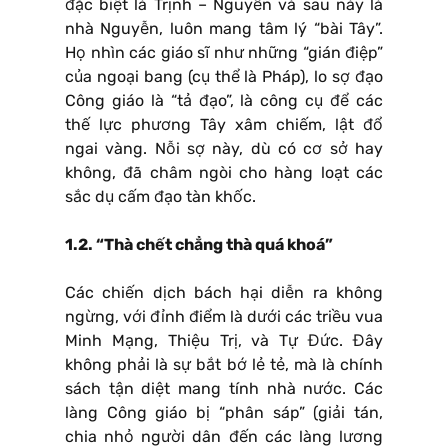
đặc biệt là Trịnh – Nguyễn và sau này là
nhà Nguyễn, luôn mang tâm lý “bài Tây”.
Họ nhìn các giáo sĩ như những “gián điệp”
của ngoại bang (cụ thể là Pháp), lo sợ đạo
Công giáo là “tả đạo”, là công cụ để các
thế lực phương Tây xâm chiếm, lật đổ
ngai vàng. Nỗi sợ này, dù có cơ sở hay
không, đã châm ngòi cho hàng loạt các
sắc dụ cấm đạo tàn khốc.
1.2. “Thà chết chẳng thà quá khoá”
Các chiến dịch bách hại diễn ra không
ngừng, với đỉnh điểm là dưới các triều vua
Minh Mạng, Thiệu Trị, và Tự Đức. Đây
không phải là sự bắt bớ lẻ tẻ, mà là chính
sách tận diệt mang tính nhà nước. Các
làng Công giáo bị “phân sáp” (giải tán,
chia nhỏ người dân đến các làng lương