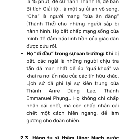
là 15 phút, để cử hành Thánh lễ, để ban
Bí tích Giải tội, là một sự ủi an vô song.
“Cha” là người mang “của ăn đàng”
(Thánh Thể) cho những người sắp bị
hành hình. Họ bất chấp mạng sống của
mình để đảm bảo linh hồn của giáo dân
được cứu rỗi.
Họ “đi đầu” trong sự can trường:
Khi bị
bắt, các ngài là những người chịu tra
tấn dã man nhất để ép “quá khoá” và
khai ra nơi ẩn náu của các tín hữu khác.
Lịch sử đã ghi lại sự kiên trung của
Thánh Anrê Dũng Lạc, Thánh
Emmanuel Phụng… Họ không chỉ chấp
nhận cái chết, mà còn chấp nhận cái
chết một cách hiên ngang, để làm
gương cho đoàn chiên.
2.3. Hàng tu sĩ thầm lặng: Mạch nước