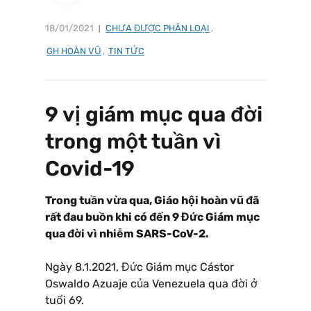
18/01/2021
CHƯA ĐƯỢC PHÂN LOẠI
,
GH HOÀN VŨ
,
TIN TỨC
9 vị giám mục qua đời
trong một tuần vì
Covid-19
Trong tuần vừa qua, Giáo hội hoàn vũ đã
rất đau buồn khi có đến 9 Đức Giám mục
qua đời vì nhiễm SARS-CoV-2.
Ngày 8.1.2021, Đức Giám mục Cástor
Oswaldo Azuaje của Venezuela qua đời ở
tuổi 69.