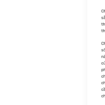
Ch
sẵ
th
t
Ch
s
nà
củ
ph
c
ch
c
c