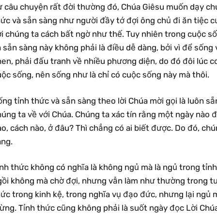
ừ câu chuyện rất đời thường đó, Chúa Giêsu muốn dạy chún
ức và sẵn sàng như người đầy tớ đợi ông chủ đi ăn tiệc c
i chúng ta cách bất ngờ như thế. Tuy nhiên trong cuộc số
 sẵn sàng này không phải là điều dễ dàng, bởi vì để sống
en, phải đấu tranh về nhiều phương diện, do đó đôi lúc c
ộc sống, nên sống như là chỉ có cuộc sống này mà thôi.
ng tỉnh thức và sẵn sàng theo lời Chúa mời gọi là luôn s
úng ta về với Chúa. Chúng ta xác tín rằng một ngày nào đ
o, cách nào, ở đâu? Thì chẳng có ai biết được. Do đó, chú
àng.
nh thức không có nghĩa là không ngủ mà là ngủ trong tỉnh
gồi không mà chờ đợi, nhưng vẫn làm như thường trong tư
ức trong kinh kệ, trong nghĩa vụ đạo đức, nhưng lại ngủ 
ừng. Tỉnh thức cũng không phải là suốt ngày đọc Lời Chúa