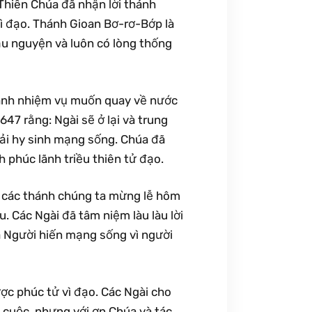
.Thiên Chúa đã nhận lời thánh
vì đạo. Thánh Gioan Bơ-rơ-Bớp là
cầu nguyện và luôn có lòng thống
ránh nhiệm vụ muốn quay về nước
47 rằng: Ngài sẽ ở lại và trung
ải hy sinh mạng sống. Chúa đã
 phúc lãnh triều thiên tử đạo.
, các thánh chúng ta mừng lễ hôm
. Các Ngài đã tâm niệm làu làu lời
a Người hiến mạng sống vì người
c phúc tử vì đạo. Các Ngài cho
ỏ cuộc, nhưng với ơn Chúa và tác