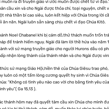
i muốn ra đi truyền giáo vì ước muốn được chết tử vì đạo
ân cầu xin và cho Ngài được thỏa chí, toại nguyện, chết 
t nhà thần bí cao siêu, luôn kết hiệp với Chúa trong lời 
i ăn năn. Ngài luôn sẵn sàng chịu chết vì đạo Chúa Kitô.
hánh Noel Chabanel khi bị cám dỗ,thử thách muốn trốn t
áp để tránh hiểm nguy. Ngài đã làm lời thề hứa vào năm 16
hành với sứ mạng truyền giáo cho người Hurons dẫu có ph
hấp nhận lòng thành của thánh nhân và cho Ngài được vinh
 thức sứ mạng Giáo Hội,hiền thê của Chúa Giêsu trao phó
y luôn có một tấm lòng cương quyết hy sinh vì Chúa Giêsu
húa: “Không có tình yêu nào cao vời cho bằng tình yêu củ
nh yêu”( Ga 15,13 ).
ác thánh hôm nay đã quyết tâm cầu xin Chúa cho mình đượ
 có lúc bị thử thách, cám dỗ, muốn tháo lui,chùn bước, b