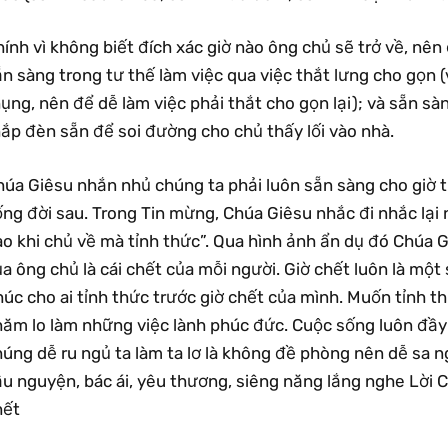
ính vì không biết đích xác giờ nào ông chủ sẽ trở về, nên
n sàng trong tư thế làm việc qua việc thắt lưng cho gọn (v
ụng, nên để dễ làm việc phải thắt cho gọn lại); và sẵn sà
hắp đèn sẵn để soi đường cho chủ thấy lối vào nhà.
úa Giêsu nhắn nhủ chúng ta phải luôn sẵn sàng cho giờ từ
ống đời sau. Trong Tin mừng, Chúa Giêsu nhắc đi nhắc lại
o khi chủ về mà tỉnh thức”. Qua hình ảnh ẩn dụ đó Chúa G
a ông chủ là cái chết của mỗi người. Giờ chết luôn là một 
úc cho ai tỉnh thức trước giờ chết của mình. Muốn tỉnh thứ
hăm lo làm những việc lành phúc đức. Cuộc sống luôn đầ
úng dễ ru ngủ ta làm ta lơ là không đề phòng nên dễ sa n
ầu nguyện, bác ái, yêu thương, siêng năng lắng nghe Lời 
hết