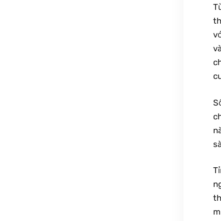
T
th
vớ
và
ch
cu
Số
ch
nà
s
Tỉ
n
th
m