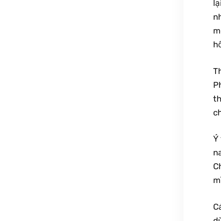
lạ
nh
mộ
hố
T
Ph
t
c
Ý
na
C
mì
C
dù