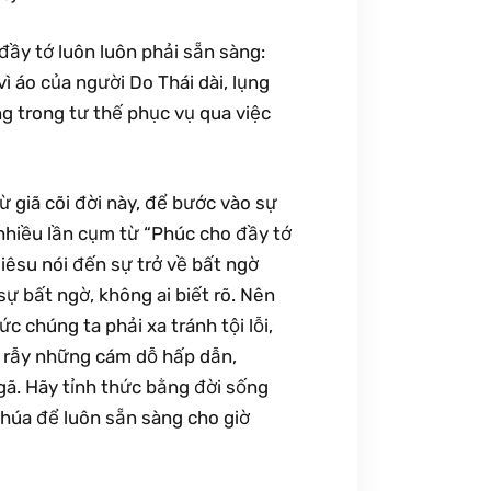
 đầy tớ luôn luôn phải sẵn sàng:
ì áo của người Do Thái dài, lụng
ng trong tư thế phục vụ qua việc
 giã cõi đời này, để bước vào sự
 nhiều lần cụm từ “Phúc cho đầy tớ
iêsu nói đến sự trở về bất ngờ
sự bất ngờ, không ai biết rõ. Nên
c chúng ta phải xa tránh tội lỗi,
y rẫy những cám dỗ hấp dẫn,
gã. Hãy tỉnh thức bằng đời sống
Chúa để luôn sẵn sàng cho giờ