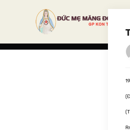
1
(Đ
(T
Rm