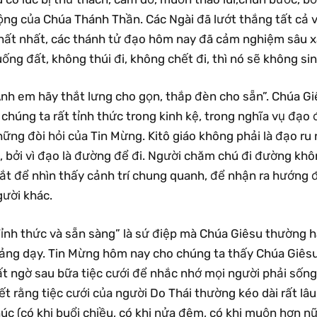
ng của Chúa Thánh Thần. Các Ngài đã lướt thắng tất cả và
hất nhất, các thánh tử đạo hôm nay đã cảm nghiệm sâu xa 
ống đất, không thúi đi, không chết đi, thì nó sẽ không si
nh em hãy thắt lưng cho gọn, thắp đèn cho sẵn”. Chúa Gi
 chúng ta rất tỉnh thức trong kinh kệ, trong nghĩa vụ đạo
ững đòi hỏi của Tin Mừng. Kitô giáo không phải là đạo ru
, bởi vì đạo là đường để đi. Người chăm chú đi đường khôn
ắt để nhìn thấy cảnh trí chung quanh, để nhận ra hướng đ
gười khác.
Tỉnh thức và sẵn sàng” là sứ điệp mà Chúa Giêsu thường h
iảng dạy. Tin Mừng hôm nay cho chúng ta thấy Chúa Giêsu
ất ngờ sau bữa tiệc cưới để nhắc nhớ mọi người phải sống
ết rằng tiệc cưới của người Do Thái thường kéo dài rất lâu
úc (có khi buổi chiều, có khi nửa đêm, có khi muộn hơn nữ