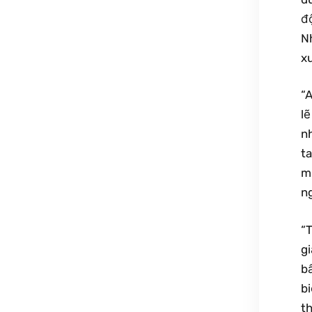
độ
N
xu
“A
lẽ
nh
ta
m
n
“
g
b
bi
th