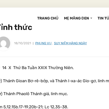
TRANG CHỦ
MẸ MĂNG ĐEN
TIN T
Tỉnh thức
18/10/2021
PHỤNG VỤ
,
SUY NIỆM HÀNG NGÀY
9 14 X Thứ Ba Tuần XXIX Thường Niên.
) Thánh Gioan Bơ-rê-bớp, và Thánh I-xa-ác Gio-gơ, linh m
r) Thánh Phaolô Thánh giá, linh mục.
 5,12.15b.17-19.20b-21; Lc 12,35-38.