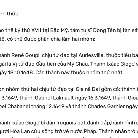
ỉnh thức
o thế kỷ thứ XVII tại Bắc Mỹ, tám tu sĩ Dòng Tên bị tàn 
tô, có thể được phân chia làm hai nhóm:
ánh René Goupil chịu tử đạo tại Auriesville, thuộc tiểu 
gài là Vị tử đạo đầu tiên của Mỹ Châu. Thánh Ixáac Giogơ
gày 18.10.1648. Các thánh này thuộc nhóm thứ nhất.
òn nhóm thứ hai chịu tử đạo tại Gia nã Ðại gồm có: thánh
.3.1649, thánh Gabriel Lalmault ngày 16.3.1649, thánh Gio
el Chabanel tháng 12.1649 và thánh Charles Garnier ngày 
hánh Ixáac Giogơ bị dân Iroquois bắt,đánh đập,hành hình
gười Hòa Lan cứu sống trở về nước Pháp. Thánh nhân trở