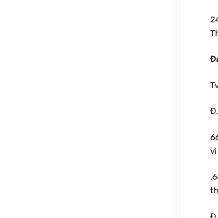
24
Th
Đ
Tv
Đ.
6
vì
.
th
Đ.