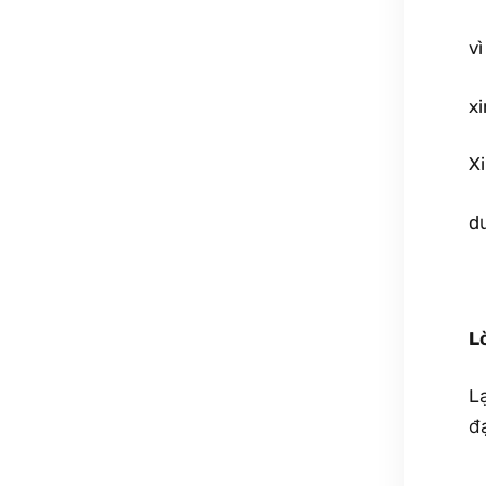
vì
xi
Xi
d
L
L
đ