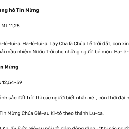
ung hô Tin Mừng
Mt 11,25
-lê-lui-a. Ha-lê-lui-a. Lạy Cha là Chúa Tể trời đất, con x
hải mầu nhiệm Nước Trời cho những người bé mọn. Ha-lê-l
in Mừng
c 12,54-59
nh sắc đất trời thì các người biết nhận xét, còn thời đại n
Tin Mừng Chúa Giê-su Ki-tô theo thánh Lu-ca.
 Khi ấy, Đức Giê-su nói với đám đông rằng : “Khi các ngườ