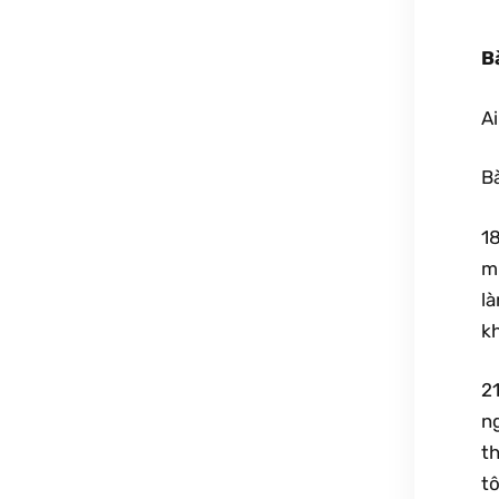
B
Ai
Bà
18
mu
là
kh
21
ng
th
tô