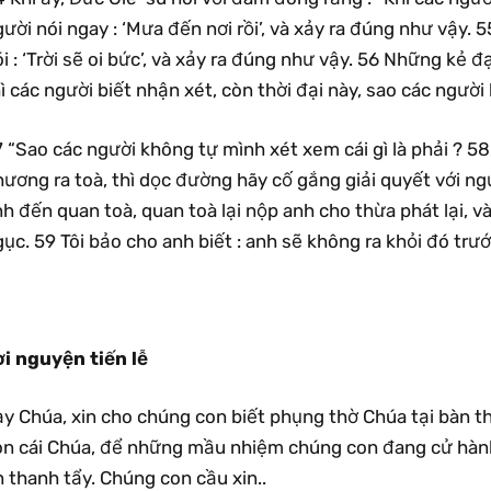
ười nói ngay : ‘Mưa đến nơi rồi’, và xảy ra đúng như vậy. 
i : ‘Trời sẽ oi bức’, và xảy ra đúng như vậy. 56 Những kẻ đ
ì các người biết nhận xét, còn thời đại này, sao các người
 “Sao các người không tự mình xét xem cái gì là phải ? 58
ương ra toà, thì dọc đường hãy cố gắng giải quyết với ngư
h đến quan toà, quan toà lại nộp anh cho thừa phát lại, v
ục. 59 Tôi bảo cho anh biết : anh sẽ không ra khỏi đó trư
ời nguyện tiến lễ
y Chúa, xin cho chúng con biết phụng thờ Chúa tại bàn th
on cái Chúa, để những mầu nhiệm chúng con đang cử hàn
 thanh tẩy. Chúng con cầu xin..