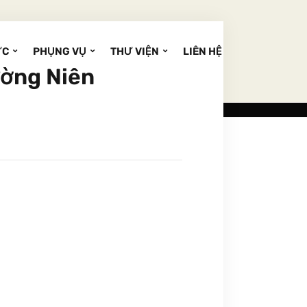
ỨC
PHỤNG VỤ
THƯ VIỆN
LIÊN HỆ
ường Niên