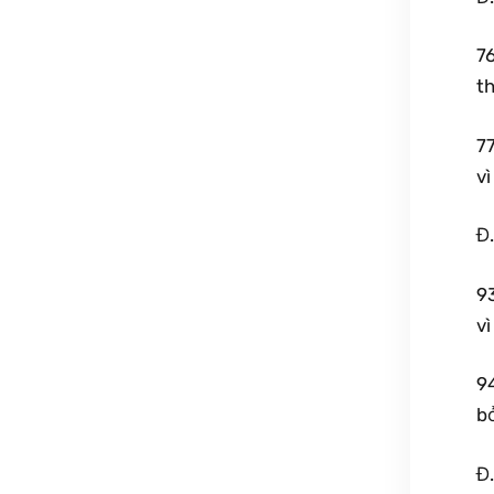
76
th
7
vì
Đ.
9
v
9
bở
Đ.