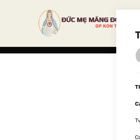
T
C
Tv
Co