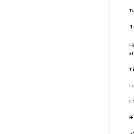
T
Ha
k
T
L
Cả
✠
54