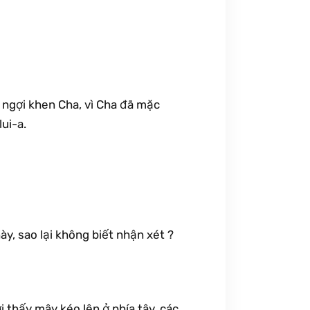
in ngợi khen Cha, vì Cha đã mặc
ui-a.
ày, sao lại không biết nhận xét ?
i thấy mây kéo lên ở phía tây, các