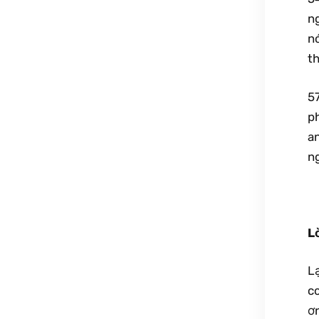
ng
nó
th
57
ph
an
ng
L
Lạ
c
ơn