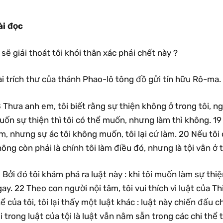
ài đọc
 sẽ giải thoát tôi khỏi thân xác phải chết này ?
i trích thư của thánh Phao-lô tông đồ gửi tín hữu Rô-ma.
 Thưa anh em, tôi biết rằng sự thiện không ở trong tôi, ngh
ốn sự thiện thì tôi có thể muốn, nhưng làm thì không. 19
m, nhưng sự ác tôi không muốn, tôi lại cứ làm. 20 Nếu tôi
ông còn phải là chính tôi làm điều đó, nhưng là tội vẫn ở t
 Bởi đó tôi khám phá ra luật này : khi tôi muốn làm sự thiệ
ay. 22 Theo con người nội tâm, tôi vui thích vì luật của T
ể của tôi, tôi lại thấy một luật khác : luật này chiến đấu c
i trong luật của tội là luật vẫn nằm sẵn trong các chi thể t