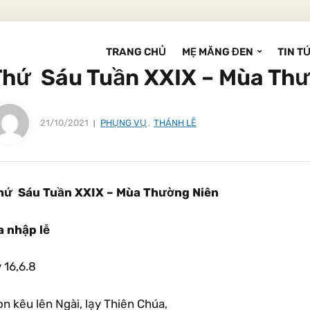
TRANG CHỦ
MẸ MĂNG ĐEN
TIN T
Thứ Sáu Tuần XXIX – Mùa Th
21/10/2021
PHỤNG VỤ
,
THÁNH LỄ
hứ Sáu Tuần XXIX – Mùa Thường Niên
a nhập lễ
 16,6.8
n kêu lên Ngài, lạy Thiên Chúa,