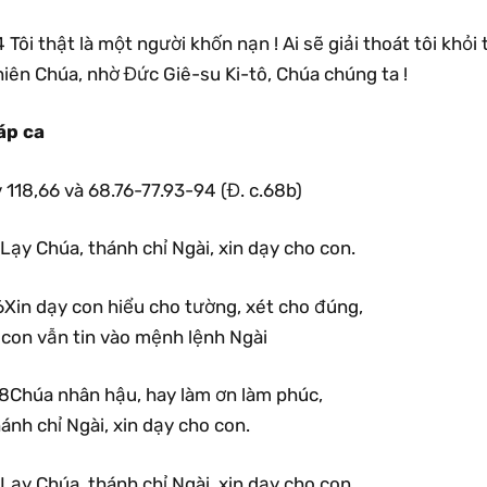
 Tôi thật là một người khốn nạn ! Ai sẽ giải thoát tôi khỏi
iên Chúa, nhờ Đức Giê-su Ki-tô, Chúa chúng ta !
áp ca
 118,66 và 68.76-77.93-94 (Đ. c.68b)
Lạy Chúa, thánh chỉ Ngài, xin dạy cho con.
6Xin dạy con hiểu cho tường, xét cho đúng,
 con vẫn tin vào mệnh lệnh Ngài
68Chúa nhân hậu, hay làm ơn làm phúc,
ánh chỉ Ngài, xin dạy cho con.
Lạy Chúa, thánh chỉ Ngài, xin dạy cho con.