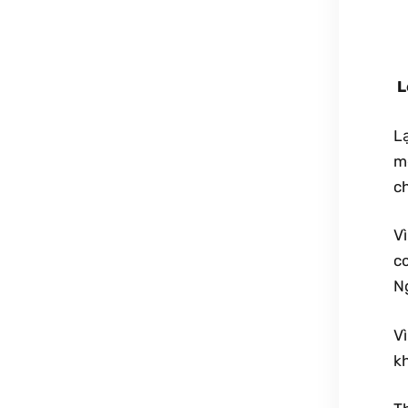
L
L
mọ
c
Vì
co
N
Vì
k