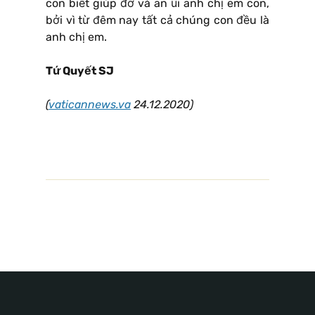
con biết giúp đỡ và an ủi anh chị em con,
bởi vì từ đêm nay tất cả chúng con đều là
anh chị em.
Tứ Quyết SJ
(
vaticannews.va
24.12.2020)