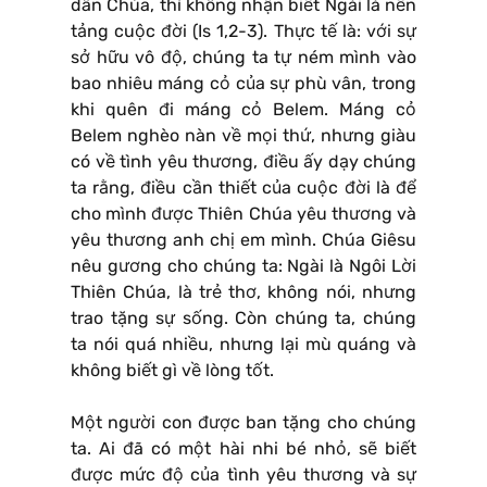
dân Chúa, thì không nhận biết Ngài là nền
tảng cuộc đời (Is 1,2-3). Thực tế là: với sự
sở hữu vô độ, chúng ta tự ném mình vào
bao nhiêu máng cỏ của sự phù vân, trong
khi quên đi máng cỏ Belem. Máng cỏ
Belem nghèo nàn về mọi thứ, nhưng giàu
có về tình yêu thương, điều ấy dạy chúng
ta rằng, điều cần thiết của cuộc đời là để
cho mình được Thiên Chúa yêu thương và
yêu thương anh chị em mình. Chúa Giêsu
nêu gương cho chúng ta: Ngài là Ngôi Lời
Thiên Chúa, là trẻ thơ, không nói, nhưng
trao tặng sự sống. Còn chúng ta, chúng
ta nói quá nhiều, nhưng lại mù quáng và
không biết gì về lòng tốt.
Một người con được ban tặng cho chúng
ta. Ai đã có một hài nhi bé nhỏ, sẽ biết
được mức độ của tình yêu thương và sự