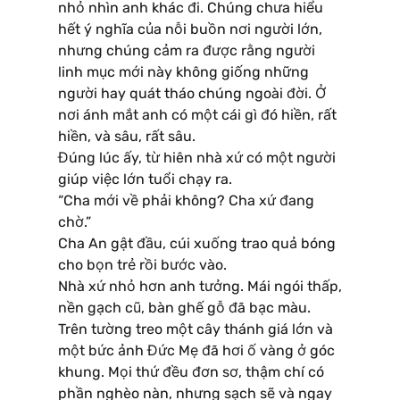
nhỏ nhìn anh khác đi. Chúng chưa hiểu
hết ý nghĩa của nỗi buồn nơi người lớn,
nhưng chúng cảm ra được rằng người
linh mục mới này không giống những
người hay quát tháo chúng ngoài đời. Ở
nơi ánh mắt anh có một cái gì đó hiền, rất
hiền, và sâu, rất sâu.
Đúng lúc ấy, từ hiên nhà xứ có một người
giúp việc lớn tuổi chạy ra.
“Cha mới về phải không? Cha xứ đang
chờ.”
Cha An gật đầu, cúi xuống trao quả bóng
cho bọn trẻ rồi bước vào.
Nhà xứ nhỏ hơn anh tưởng. Mái ngói thấp,
nền gạch cũ, bàn ghế gỗ đã bạc màu.
Trên tường treo một cây thánh giá lớn và
một bức ảnh Đức Mẹ đã hơi ố vàng ở góc
khung. Mọi thứ đều đơn sơ, thậm chí có
phần nghèo nàn, nhưng sạch sẽ và ngay