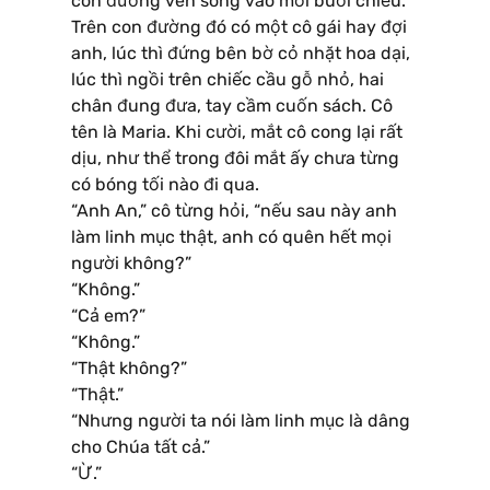
con đường ven sông vào mỗi buổi chiều.
Trên con đường đó có một cô gái hay đợi
anh, lúc thì đứng bên bờ cỏ nhặt hoa dại,
lúc thì ngồi trên chiếc cầu gỗ nhỏ, hai
chân đung đưa, tay cầm cuốn sách. Cô
tên là Maria. Khi cười, mắt cô cong lại rất
dịu, như thể trong đôi mắt ấy chưa từng
có bóng tối nào đi qua.
“Anh An,” cô từng hỏi, “nếu sau này anh
làm linh mục thật, anh có quên hết mọi
người không?”
“Không.”
“Cả em?”
“Không.”
“Thật không?”
“Thật.”
“Nhưng người ta nói làm linh mục là dâng
cho Chúa tất cả.”
“Ừ.”