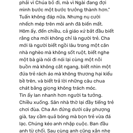
phải vì Chúa bỏ đi, mà vì Ngài đang đợi
mình bước một bước trưởng thành hơn.”
Tuấn không đáp nữa. Nhưng nụ cười
nhếch mép trên môi anh đã biến mất.
Hôm ấy, đến chiều, cả giáo xứ bắt đầu biết
rằng cha mới không chỉ là người trẻ. Cha
mới là người biết ngồi lâu trong một căn
nhà nghèo mà không sốt ruột, biết nghe
một bà già nói đi nói lại cùng một nỗi
buồn mà không cắt ngang, biết nhìn một
đứa trẻ rách áo mà không thương hại kiểu
bề trên, và biết trả lời những câu chua
chát bằng giọng không trách móc.
Tin ấy lan nhanh hơn người ta tưởng.
Chiều xuống. Sân nhà thờ lại đầy tiếng trẻ
chơi đùa. Cha An đứng dưới cây phượng
già, tay cầm quả bóng mà bọn trẻ vừa đá
lạc. Chúng kéo anh nhập cuộc. Ban đầu
anh từ chối. Sau cùng anh cũng xắn nhẹ