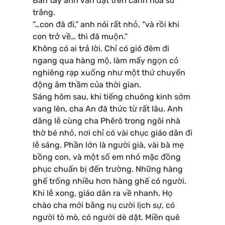
Bàn tay anh vẫn đặt trên cành hoa sứ
trắng.
“…con đã đi,” anh nói rất nhỏ, “và rồi khi
con trở về… thì đã muộn.”
Không có ai trả lời. Chỉ có gió đêm đi
ngang qua hàng mộ, làm mấy ngọn cỏ
nghiêng rạp xuống như một thứ chuyển
động âm thầm của thời gian.
Sáng hôm sau, khi tiếng chuông kinh sớm
vang lên, cha An đã thức từ rất lâu. Anh
dâng lễ cùng cha Phêrô trong ngôi nhà
thờ bé nhỏ, nơi chỉ có vài chục giáo dân đi
lễ sáng. Phần lớn là người già, vài bà mẹ
bồng con, và một số em nhỏ mặc đồng
phục chuẩn bị đến trường. Những hàng
ghế trống nhiều hơn hàng ghế có người.
Khi lễ xong, giáo dân ra về nhanh. Họ
chào cha mới bằng nụ cười lịch sự, có
người tò mò, có người dè dặt. Miền quê