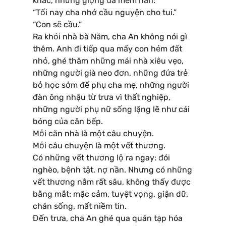
khác, nhưng giọng đã mềm hẳn:
“Tối nay cha nhớ cầu nguyện cho tui.”
“Con sẽ cầu.”
Ra khỏi nhà bà Năm, cha An không nói gì
thêm. Anh đi tiếp qua mấy con hẻm đất
nhỏ, ghé thăm những mái nhà xiêu vẹo,
những người già neo đơn, những đứa trẻ
bỏ học sớm để phụ cha mẹ, những người
đàn ông nhậu từ trưa vì thất nghiệp,
những người phụ nữ sống lặng lẽ như cái
bóng của căn bếp.
Mỗi căn nhà là một câu chuyện.
Mỗi câu chuyện là một vết thương.
Có những vết thương lộ ra ngay: đói
nghèo, bệnh tật, nợ nần. Nhưng có những
vết thương nằm rất sâu, không thấy được
bằng mắt: mặc cảm, tuyệt vọng, giận dữ,
chán sống, mất niềm tin.
Đến trưa, cha An ghé qua quán tạp hóa