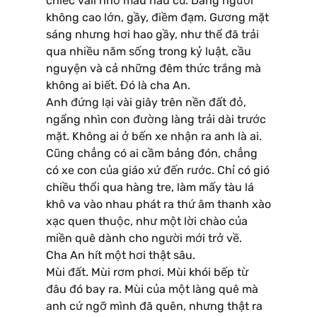
chiếc vali nhỏ màu nâu cũ. Dáng người
không cao lớn, gầy, điềm đạm. Gương mặt
sáng nhưng hơi hao gầy, như thể đã trải
qua nhiều năm sống trong kỷ luật, cầu
nguyện và cả những đêm thức trắng mà
không ai biết. Đó là cha An.
Anh đứng lại vài giây trên nền đất đỏ,
ngẩng nhìn con đường làng trải dài trước
mặt. Không ai ở bến xe nhận ra anh là ai.
Cũng chẳng có ai cầm bảng đón, chẳng
có xe con của giáo xứ đến rước. Chỉ có gió
chiều thổi qua hàng tre, làm mấy tàu lá
khô va vào nhau phát ra thứ âm thanh xào
xạc quen thuộc, như một lời chào của
miền quê dành cho người mới trở về.
Cha An hít một hơi thật sâu.
Mùi đất. Mùi rơm phơi. Mùi khói bếp từ
đâu đó bay ra. Mùi của một làng quê mà
anh cứ ngỡ mình đã quên, nhưng thật ra