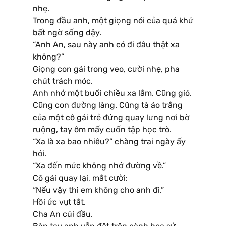
nhẹ.
Trong đầu anh, một giọng nói của quá khứ
bất ngờ sống dậy.
“Anh An, sau này anh có đi đâu thật xa
không?”
Giọng con gái trong veo, cười nhẹ, pha
chút trách móc.
Anh nhớ một buổi chiều xa lắm. Cũng gió.
Cũng con đường làng. Cũng tà áo trắng
của một cô gái trẻ đứng quay lưng nơi bờ
ruộng, tay ôm mấy cuốn tập học trò.
“Xa là xa bao nhiêu?” chàng trai ngày ấy
hỏi.
“Xa đến mức không nhớ đường về.”
Cô gái quay lại, mắt cười:
“Nếu vậy thì em không cho anh đi.”
Hồi ức vụt tắt.
Cha An cúi đầu.