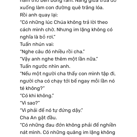
nằm thở bên bóng râm. Nắng giữa trưa đổ
xuống làm con đường quê trắng lóa.
Rồi anh quay lại:
“Có những lúc Chúa không trả lời theo
cách mình chờ. Nhưng im lặng không có
nghĩa là bỏ rơi.”
Tuấn nhún vai:
“Nghe câu đó nhiều rồi cha.”
“Vậy anh nghe thêm một lần nữa.”
Tuấn ngước nhìn anh.
“Nếu một người cha thấy con mình tập đi,
người cha có chạy tới bế ngay mỗi lần nó
té không?”
“Có khi không.”
“Vì sao?”
“Vì phải để nó tự đứng dậy.”
Cha An gật đầu.
“Có những đau đớn không phải để nghiền
nát mình. Có những quãng im lặng không