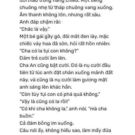
đổi màu trong nắng chiều. Một tiếng
chuông nhẹ từ tháp chuông vang xuống.
Âm thanh không lớn, nhưng rất sâu.
Anh đáp chậm rãi:
“Chắc là vậy.”
Một bé gái gầy gò, đôi mắt đen láy, mặc
chiếc váy hoa đã sờn, hỏi rất hồn nhiên:
“Cha có la tụi con không?”
Đám trẻ cười ầm lên.
Cha An cũng bật cười. Đó là nụ cười đầu
tiên từ lúc anh đặt chân xuống mảnh đất
này, và cũng là nụ cười làm gương mặt
anh sáng lên khác hẳn.
“Còn tùy tụi con có phá quá không.”
“Vậy là cũng có la rồi!”
“Có khi cha không la,” anh nói, “mà cha
buồn.”
Cả đám bỗng im xuống.
Câu nói ấy, không hiểu sao, làm mấy đứa