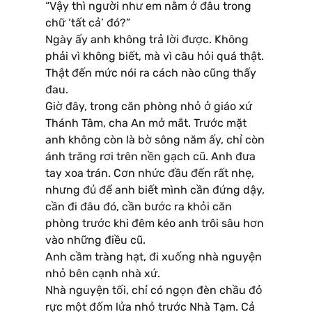
“Vậy thì người như em nằm ở đâu trong
chữ ‘tất cả’ đó?”
Ngày ấy anh không trả lời được. Không
phải vì không biết, mà vì câu hỏi quá thật.
Thật đến mức nói ra cách nào cũng thấy
đau.
Giờ đây, trong căn phòng nhỏ ở giáo xứ
Thánh Tâm, cha An mở mắt. Trước mặt
anh không còn là bờ sông năm ấy, chỉ còn
ánh trăng rơi trên nền gạch cũ. Anh đưa
tay xoa trán. Cơn nhức đầu đến rất nhẹ,
nhưng đủ để anh biết mình cần đứng dậy,
cần đi đâu đó, cần bước ra khỏi căn
phòng trước khi đêm kéo anh trôi sâu hơn
vào những điều cũ.
Anh cầm tràng hạt, đi xuống nhà nguyện
nhỏ bên cạnh nhà xứ.
Nhà nguyện tối, chỉ có ngọn đèn chầu đỏ
rực một đốm lửa nhỏ trước Nhà Tạm. Cả