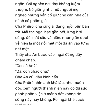
ngắn. Cái nghèo nơi đây không luộm
thuộm. Nó giống như một người mẹ
nghèo nhưng vẫn cố giữ cho căn nhà của
mình có phẩm giá.
Cha Phêrô, cha xứ già, đang ngồi bên bàn
trà. Mái tóc ngài bạc gần hết, lưng hơi
còng, đôi mắt sâu và hiền, nhưng ẩn dưới
vẻ hiền là một nỗi mệt mỏi đã ăn vào từng
nét mặt.
Thấy cha An bước vào, ngài đứng dậy
chậm chạp.
“Con là An?”
“Dạ, con chào cha.”
Cha An cúi đầu kính cẩn.
Cha Phêrô nhìn anh khá lâu, như muốn
đọc xem người thanh niên này có đủ sức
gánh phần việc ở mảnh đất không dễ
sống này hay không. Rồi ngài khẽ cười: