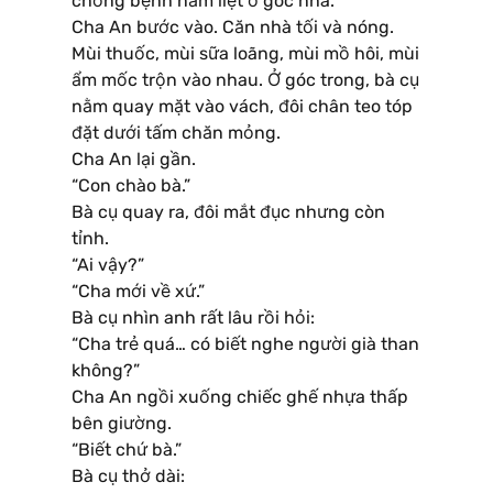
chồng bệnh nằm liệt ở góc nhà.
Cha An bước vào. Căn nhà tối và nóng.
Mùi thuốc, mùi sữa loãng, mùi mồ hôi, mùi
ẩm mốc trộn vào nhau. Ở góc trong, bà cụ
nằm quay mặt vào vách, đôi chân teo tóp
đặt dưới tấm chăn mỏng.
Cha An lại gần.
“Con chào bà.”
Bà cụ quay ra, đôi mắt đục nhưng còn
tỉnh.
“Ai vậy?”
“Cha mới về xứ.”
Bà cụ nhìn anh rất lâu rồi hỏi:
“Cha trẻ quá… có biết nghe người già than
không?”
Cha An ngồi xuống chiếc ghế nhựa thấp
bên giường.
“Biết chứ bà.”
Bà cụ thở dài: