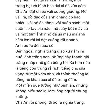
cây nến, một quyển Kinh Thánh, một
tràng hạt và bình hoa dại ai đó vừa cắm.
Cha An đặt chiếc vali xuống giường. Mở
vali ra, đồ đạc của anh chẳng có bao
nhiêu: vài bộ áo dòng, vài cuốn sách, một
cuốn sổ tay bìa nâu, một cây bút máy cũ
và một tấm ảnh nhỏ đã úa màu mà anh
cầm lên rồi lại đặt xuống rất nhanh.
Anh bước đến cửa sổ.
Bên ngoài, nghĩa trang giáo xứ nằm im
dưới ánh trăng non. Những cây thánh giá
trắng nhấp nhô giữa bóng tối. Xa hơn nữa
là tiếng côn trùng rả rích, tiếng chó sủa
vọng từ một xóm nhỏ, và thỉnh thoảng là
tiếng ho khan của ai đó trong đêm.
Một miền quê tưởng như bình an, nhưng
không hiểu sao lại làm lòng người chùng
xuống.
Cha An rời phòng, đi bộ ra nghĩa trang.