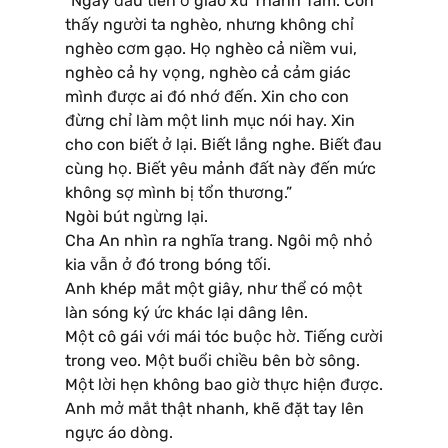
“Ngày đầu tiên ở giáo xứ Thánh Tâm. Con
thấy người ta nghèo, nhưng không chỉ
nghèo cơm gạo. Họ nghèo cả niềm vui,
nghèo cả hy vọng, nghèo cả cảm giác
mình được ai đó nhớ đến. Xin cho con
đừng chỉ làm một linh mục nói hay. Xin
cho con biết ở lại. Biết lắng nghe. Biết đau
cùng họ. Biết yêu mảnh đất này đến mức
không sợ mình bị tổn thương.”
Ngòi bút ngừng lại.
Cha An nhìn ra nghĩa trang. Ngôi mộ nhỏ
kia vẫn ở đó trong bóng tối.
Anh khép mắt một giây, như thể có một
làn sóng ký ức khác lại dâng lên.
Một cô gái với mái tóc buộc hờ. Tiếng cười
trong veo. Một buổi chiều bên bờ sông.
Một lời hẹn không bao giờ thực hiện được.
Anh mở mắt thật nhanh, khẽ đặt tay lên
ngực áo dòng.