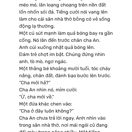
méo mó, lăn loạng choạng trên nền đất
lổn nhổn sỏi đá. Tiếng cười nói vang lên
làm cho cái sân nhà thờ bỗng có vẻ sống
động lạ thường.
Một cú sút mạnh làm quả bóng bay ra gần
cổng. Nó lăn đến trước chân cha An.
Anh cúi xuống nhặt quả bóng lên.
Đám trẻ chợt im bặt. Chúng đứng nhìn
anh, tò mò, ngơ ngác.
Một thằng bé khoảng mười tuổi, tóc cháy
nắng, chân đất, đánh bạo bước lên trước.
“Cha mới hả?”
Cha An nhìn nó, mỉm cười:
“Ừ, cha mới về.”
Một đứa khác chen vào:
“Cha ở đây luôn không?”
Cha An chưa trả lời ngay. Anh nhìn vào
trong sân nhà thờ, nơi mái ngói cũ đang