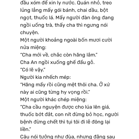
đầu xóm để xin ly nước. Quán nhỏ, treo
lủng lẳng mấy gói bánh, chai dầu, bột
ngọt, thuốc lá. Mấy người đàn ông đang
ngồi uống trà, thấy cha thì ngưng nói
chuyện.
Một người khoảng ngoài bốn mươi cười
nửa miệng:
“Cha mới về, chắc còn hăng lắm.”
Cha An ngồi xuống ghế đẩu gỗ.
“Có lẽ vậy.”
Người kia nhếch mép:
“Hăng mấy rồi cũng mệt thôi cha. Ở xứ
này ai cũng từng hy vọng rồi.”
Một người khác chép miệng:
“Cha cầu nguyện được cho lúa lên giá,
thuốc bớt đắt, con nít đừng bỏ học, người
bệnh đừng chết thì tụi tôi đi lễ đông lại
liền.”
Câu nói tưởng như đùa, nhưng đằng sau