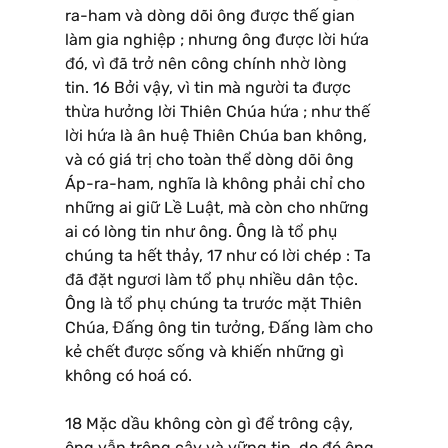
ra-ham và dòng dõi ông được thế gian
làm gia nghiệp ; nhưng ông được lời hứa
đó, vì đã trở nên công chính nhờ lòng
tin. 16 Bởi vậy, vì tin mà người ta được
thừa hưởng lời Thiên Chúa hứa ; như thế
lời hứa là ân huệ Thiên Chúa ban không,
và có giá trị cho toàn thể dòng dõi ông
Áp-ra-ham, nghĩa là không phải chỉ cho
những ai giữ Lề Luật, mà còn cho những
ai có lòng tin như ông. Ông là tổ phụ
chúng ta hết thảy, 17 như có lời chép : Ta
đã đặt ngươi làm tổ phụ nhiều dân tộc.
Ông là tổ phụ chúng ta trước mặt Thiên
Chúa, Đấng ông tin tưởng, Đấng làm cho
kẻ chết được sống và khiến những gì
không có hoá có.
18 Mặc dầu không còn gì để trông cậy,
ông vẫn trông cậy và vững tin, do đó ông