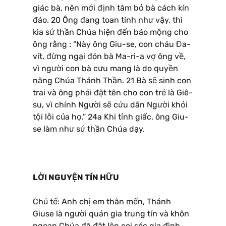
giác bà, nên mới định tâm bỏ bà cách kín
đáo. 20 Ông đang toan tính như vậy, thì
kìa sứ thần Chúa hiện đến báo mộng cho
ông rằng : “Này ông Giu-se, con cháu Đa-
vít, đừng ngại đón bà Ma-ri-a vợ ông về,
vì người con bà cưu mang là do quyền
năng Chúa Thánh Thần. 21 Bà sẽ sinh con
trai và ông phải đặt tên cho con trẻ là Giê-
su, vì chính Người sẽ cứu dân Người khỏi
tội lỗi của họ.” 24a Khi tỉnh giấc, ông Giu-
se làm như sứ thần Chúa dạy.
LỜI NGUYỆN TÍN HỮU
Chủ tế: Anh chị em thân mến, Thánh
Giuse là người quản gia trung tín và khôn
ngoan Chúa đã đặt lên coi sóc gia đình