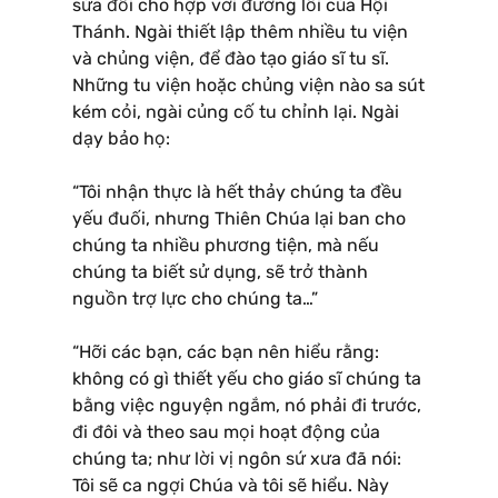
sửa đổi cho hợp với đường lối của Hội
Thánh. Ngài thiết lập thêm nhiều tu viện
và chủng viện, để đào tạo giáo sĩ tu sĩ.
Những tu viện hoặc chủng viện nào sa sút
kém cỏi, ngài củng cố tu chỉnh lại. Ngài
dạy bảo họ:
“Tôi nhận thực là hết thảy chúng ta đều
yếu đuối, nhưng Thiên Chúa lại ban cho
chúng ta nhiều phương tiện, mà nếu
chúng ta biết sử dụng, sẽ trở thành
nguồn trợ lực cho chúng ta…”
“Hỡi các bạn, các bạn nên hiểu rằng:
không có gì thiết yếu cho giáo sĩ chúng ta
bằng việc nguyện ngắm, nó phải đi trước,
đi đôi và theo sau mọi hoạt động của
chúng ta; như lời vị ngôn sứ xưa đã nói:
Tôi sẽ ca ngợi Chúa và tôi sẽ hiểu. Này