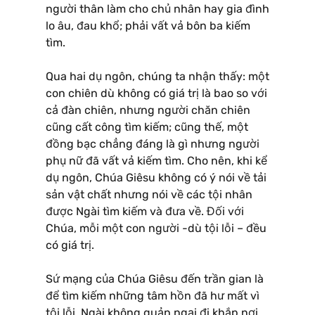
người thân làm cho chủ nhân hay gia đình
lo âu, đau khổ; phải vất vả bôn ba kiếm
tìm.
Qua hai dụ ngôn, chúng ta nhận thấy: một
con chiên dù không có giá trị là bao so với
cả đàn chiên, nhưng người chăn chiên
cũng cất công tìm kiếm; cũng thế, một
đồng bạc chẳng đáng là gì nhưng người
phụ nữ đã vất vả kiếm tìm. Cho nên, khi kể
dụ ngôn, Chúa Giêsu không có ý nói về tải
sản vật chất nhưng nói về các tội nhân
được Ngài tìm kiếm và đưa về. Đối với
Chúa, mỗi một con người -dù tội lỗi – đều
có giá trị.
Sứ mạng của Chúa Giêsu đến trần gian là
để tìm kiếm những tâm hồn đã hư mất vì
tội lỗi. Ngài không quản ngại đi khắp nơi