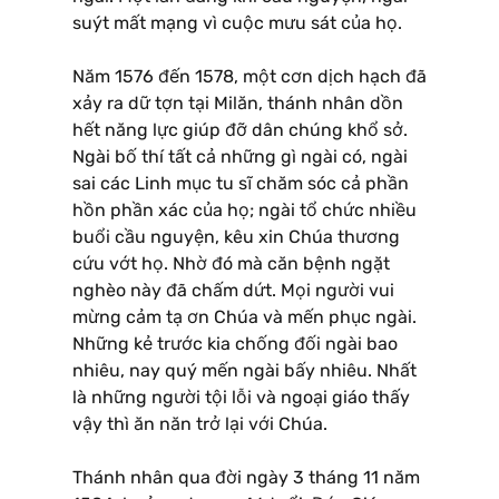
suýt mất mạng vì cuộc mưu sát của họ.
Năm 1576 đến 1578, một cơn dịch hạch đã
xảy ra dữ tợn tại Milăn, thánh nhân dồn
hết năng lực giúp đỡ dân chúng khổ sở.
Ngài bố thí tất cả những gì ngài có, ngài
sai các Linh mục tu sĩ chăm sóc cả phần
hồn phần xác của họ; ngài tổ chức nhiều
buổi cầu nguyện, kêu xin Chúa thương
cứu vớt họ. Nhờ đó mà căn bệnh ngặt
nghèo này đã chấm dứt. Mọi người vui
mừng cảm tạ ơn Chúa và mến phục ngài.
Những kẻ trước kia chống đối ngài bao
nhiêu, nay quý mến ngài bấy nhiêu. Nhất
là những người tội lỗi và ngoại giáo thấy
vậy thì ăn năn trở lại với Chúa.
Thánh nhân qua đời ngày 3 tháng 11 năm