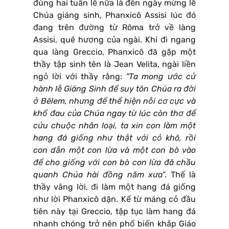
đúng hai tuần lễ nữa là đến ngày mừng lễ
Chúa giáng sinh, Phanxicô Assisi lúc đó
đang trên đường từ Rôma trở về làng
Assisi, quê hương của ngài. Khi đi ngang
qua làng Greccio, Phanxicô đã gặp một
thầy tập sinh tên là Jean Velita, ngài liền
ngỏ lời với thầy rằng:
“Ta mong ước cử
hành lễ Giáng Sinh để suy tôn Chúa ra đời
ở Bêlem, nhưng để thể hiện nỗi cơ cực và
khổ đau của Chúa ngay từ lúc còn thơ để
cứu chuộc nhân loại, ta xin con làm một
hang đá giống như thật với cỏ khô, rồi
con dẫn một con lừa và một con bò vào
để cho giống với con bò con lừa đã chầu
quanh Chúa hài đồng năm xưa
”. Thế là
thầy vâng lời, đi làm một hang đá giống
như lời Phanxicô dặn. Kể từ máng cỏ đầu
tiên này tại Greccio, tập tục làm hang đá
nhanh chóng trở nên phổ biến khắp Giáo