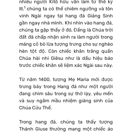
nhiều người Kitô hữu vẫn làm từ thế kỷ
1
III,
chúng ta có thể chiêm ngưỡng và tôn
vinh Ngài ngay tại hang đá Giáng Sinh
gần ngay nhà mình. Khi nhìn vào hang đá,
chúng ta gặp thấy ở đó, Đấng là Chúa trời
đất đã chấp nhận sinh ra làm người trong
máng cỏ bò lừa tượng trưng cho sự nghèo
hèn tột độ. Còn chiếc khăn trắng quấn
Chúa hài nhi Giêsu như là dấu hiệu báo
trước chiếc khăn sẽ liệm xác Ngài sau này.
Từ năm 1400, tượng Mẹ Maria mới được
trưng bày trong Hang đá như một người
đang chìm sâu trong sự thờ lạy, yêu mến
và suy ngắm mầu nhiệm giáng sinh của
Chúa Cứu Thế.
Trong hang đá, chúng ta thấy tượng
Thánh Giuse thường mang một chiếc áo