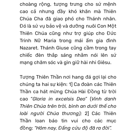
choàng rộng, tượng trưng cho sứ mệnh
cao cả nhưng đầy khó khăn mà Thiên
Chúa Cha đã giao phó cho Thánh nhân.
Đó là sứ vụ bảo vệ và dưỡng nuôi Con Một
Thiên Chúa cũng như trợ giúp cho Đức
Trinh Nữ Maria trong mái ấm gia đình
Nazaret. Thánh Giuse cũng cầm trong tay
chiếc đèn thắp sáng nhằm nói lên sứ
mạng chăm sóc và gìn giữ hài nhi Giêsu.
Tượng Thiên Thần nơi hang đá gợi lại cho
chúng ta hai sự kiện: 1] Ca đoàn các Thiên
Thần ca hát mừng Chúa Hài Đồng từ trời
cao “
Gloria in excelsis Deo”
(
Vinh danh
Thiên Chúa trên trời, bình an dưới thế cho
loài người Chúa thương);
2] Các Thiên
Thần loan báo tin vui cho các mục
đồng:
“Hôm nay, Đấng cứu độ đã ra đời”.