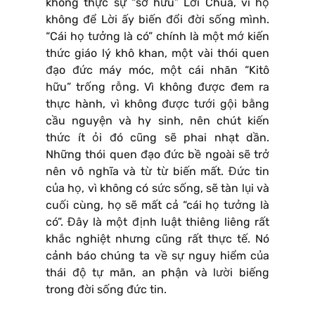
không thực sự “sở hữu” Lời Chúa, vì họ
không để Lời ấy biến đổi đời sống mình.
“Cái họ tưởng là có” chính là một mớ kiến
thức giáo lý khô khan, một vài thói quen
đạo đức máy móc, một cái nhãn “Kitô
hữu” trống rỗng. Vì không được đem ra
thực hành, vì không được tưới gội bằng
cầu nguyện và hy sinh, nên chút kiến
thức ít ỏi đó cũng sẽ phai nhạt dần.
Những thói quen đạo đức bề ngoài sẽ trở
nên vô nghĩa và từ từ biến mất. Đức tin
của họ, vì không có sức sống, sẽ tàn lụi và
cuối cùng, họ sẽ mất cả “cái họ tưởng là
có”. Đây là một định luật thiêng liêng rất
khắc nghiệt nhưng cũng rất thực tế. Nó
cảnh báo chúng ta về sự nguy hiểm của
thái độ tự mãn, an phận và lười biếng
trong đời sống đức tin.