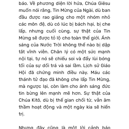
báo. Về phương diện lời hứa, Chúa Giêsu
muốn nói rằng, Tin Mừng của Ngài, dù ban
đầu được rao giảng cho một nhóm nhỏ
các môn đệ, dù có lúc bị bách hại, bị che
lấp, nhưng cuối cùng, sự thật của Tin
Mừng sẽ được tỏ lộ cho toàn thế giới. Ánh
sáng của Nước Trời không thể nào bị dập
tắt vĩnh viễn. Chân lý có một sức mạnh
nội tại, tự nó sẽ chiếu soi và đẩy lùi bóng
tối của sự dối trá và sai lầm. Lịch sử Giáo
Hội đã chứng minh điều này. Máu các
thánh tử đạo đã không che lấp Tin Mừng,
mà ngược lại, còn làm cho ánh sáng đức
tin bừng lên mạnh mẽ hơn. Sự thật của
Chúa Kitô, dù bị thế gian chối từ, vẫn âm
thầm hoạt động và một ngày kia sẽ hiển
trị.
Nhưng đây cũng là một lời cảnh báo