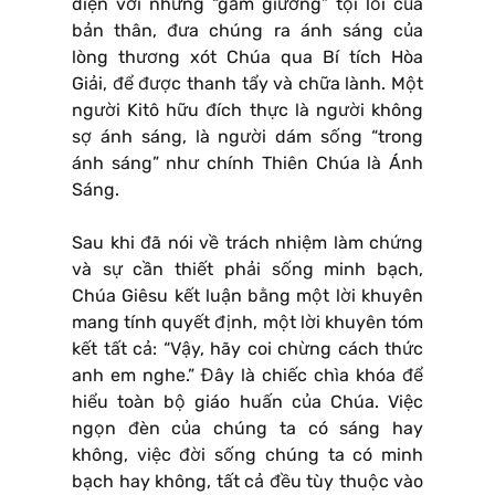
diện với những “gầm giường” tội lỗi của
bản thân, đưa chúng ra ánh sáng của
lòng thương xót Chúa qua Bí tích Hòa
Giải, để được thanh tẩy và chữa lành. Một
người Kitô hữu đích thực là người không
sợ ánh sáng, là người dám sống “trong
ánh sáng” như chính Thiên Chúa là Ánh
Sáng.
Sau khi đã nói về trách nhiệm làm chứng
và sự cần thiết phải sống minh bạch,
Chúa Giêsu kết luận bằng một lời khuyên
mang tính quyết định, một lời khuyên tóm
kết tất cả: “Vậy, hãy coi chừng cách thức
anh em nghe.” Đây là chiếc chìa khóa để
hiểu toàn bộ giáo huấn của Chúa. Việc
ngọn đèn của chúng ta có sáng hay
không, việc đời sống chúng ta có minh
bạch hay không, tất cả đều tùy thuộc vào