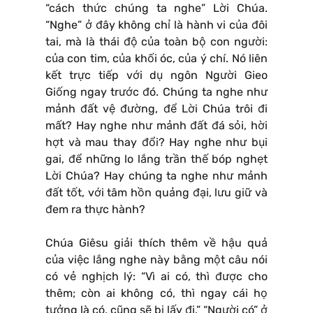
“cách thức chúng ta nghe” Lời Chúa.
“Nghe” ở đây không chỉ là hành vi của đôi
tai, mà là thái độ của toàn bộ con người:
của con tim, của khối óc, của ý chí. Nó liên
kết trực tiếp với dụ ngôn Người Gieo
Giống ngay trước đó. Chúng ta nghe như
mảnh đất vệ đường, để Lời Chúa trôi đi
mất? Hay nghe như mảnh đất đá sỏi, hời
hợt và mau thay đổi? Hay nghe như bụi
gai, để những lo lắng trần thế bóp nghẹt
Lời Chúa? Hay chúng ta nghe như mảnh
đất tốt, với tâm hồn quảng đại, lưu giữ và
đem ra thực hành?
Chúa Giêsu giải thích thêm về hậu quả
của việc lắng nghe này bằng một câu nói
có vẻ nghịch lý: “Vì ai có, thì được cho
thêm; còn ai không có, thì ngay cái họ
tưởng là có, cũng sẽ bị lấy đi.” “Người có” ở