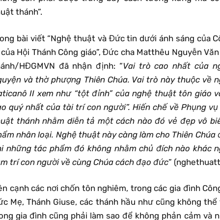
uật thánh”.
rong bài viết “Nghệ thuật và Đức tin dưới ánh sáng của C
ý của Hội Thánh Công giáo”, Đức cha Matthêu Nguyễn Văn
hánh/HĐGMVN đã nhận định: “
Vai trò cao nhất của n
guyện và thờ phượng Thiên Chúa. Vai trò này thuộc về 
aticanô II xem như “tột đỉnh” của nghệ thuật tôn giáo 
ao quý nhất của tài trí con người”. Hiến chế về Phụng vụ
huật thánh nhằm diễn tả một cách nào đó vẻ đẹp vô bi
hẩm nhân loại. Nghệ thuật này càng làm cho Thiên Chúa 
hi những tác phẩm đó không nhằm chủ đích nào khác n
âm trí con người về cùng Chúa cách đạo đức
” (nghethuatt
ên cạnh các nơi chốn tôn nghiêm, trong các gia đình Côn
ức Mẹ, Thánh Giuse, các thánh hầu như cũng không thể t
rong gia đình cũng phải làm sao để không phản cảm và n