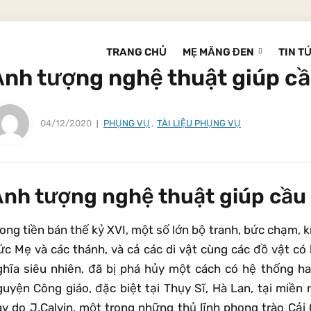
TRANG CHỦ
MẸ MĂNG ĐEN
TIN T
Ảnh tượng nghệ thuật giúp c
04/12/2020
PHỤNG VỤ
,
TÀI LIỆU PHỤNG VỤ
nh tượng nghệ thuật giúp cầu
ong tiền bán thế kỷ XVI, một số lớn bộ tranh, bức chạm, 
ức Mẹ và các thánh, và cả các di vật cùng các đồ vật có
ghĩa siêu nhiên, đã bị phá hủy một cách có hệ thống ha
guyện Công giáo, đặc biệt tại Thụy Sĩ, Hà Lan, tại miền
ày do J.Calvin, một trong những thủ lĩnh phong trào Cả