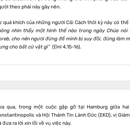
gười theo phái này gây nên.
ự quá khích của những người Cải Cách thời kỳ này có thể
hông nhìn thấy một hình thể nào trong ngày Chúa nói v
oreb, cho nên ngươi đừng để mình bị suy đồi, đừng làm m
ưng cho bất cứ vật gì”
(Đnl 4,15-16).
ừa qua, trong một cuộc gặp gỡ tại Hamburg giữa ha
onstantinopolis và Hội Thánh Tin Lành Đức (EKD), vị Gi
 đưa ra lời xin lỗi về vụ việc này.