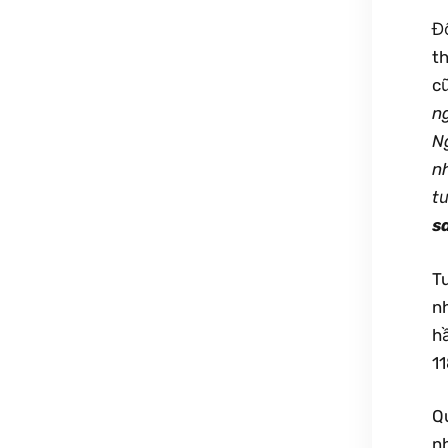
Đ
th
c
n
N
n
t
s
T
n
h
11
Q
n