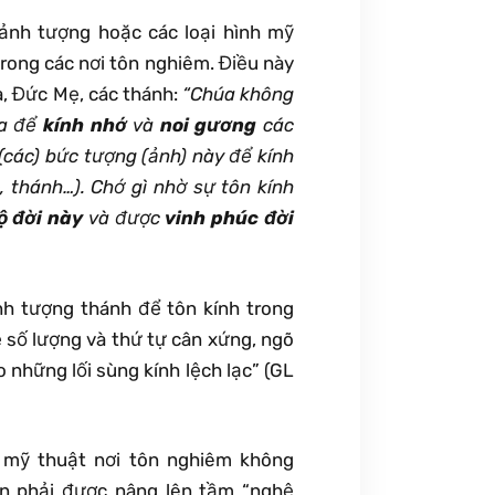
 ảnh tượng hoặc các loại hình mỹ
trong các nơi tôn nghiêm. Điều này
, Đức Mẹ, các thánh:
“Chúa không
úa để
kính nhớ
và
noi gương
các
(các) bức tượng (ảnh) này để kính
, thánh…). Chớ gì nhờ sự tôn kính
ộ đời này
và được
vinh phúc đời
nh tượng thánh để tôn kính trong
ề số lượng và thứ tự cân xứng, ngõ
 những lối sùng kính lệch lạc” (GL
 mỹ thuật nơi tôn nghiêm không
n phải được nâng lên tầm “nghệ