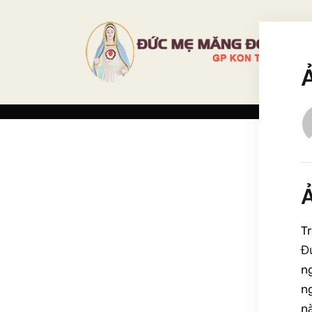
Ả
Tr
Đ
n
n
n