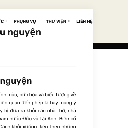
ỨC
PHỤNG VỤ
THƯ VIỆN
LIÊN HỆ
ầu nguyện
 nguyện
kính màu, bức họa và biểu tượng về
 liên quan đến phép lạ hay mang ý
y bị đưa ra khỏi các nhà thờ, nhà
 nam nước Đức và tại Anh. Biến cố
i Cách khởi xướng, kéo theo những