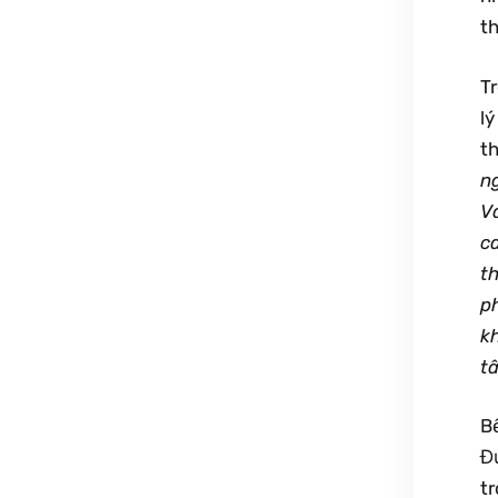
th
T
l
t
n
V
c
t
p
k
t
B
Đ
t