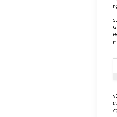
n
S
k
H
tr
V
C
đã