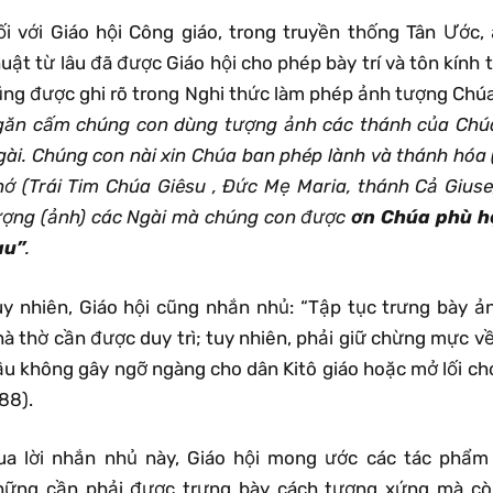
ối với Giáo hội Công giáo, trong truyền thống Tân Ước,
uật từ lâu đã được Giáo hội cho phép bày trí và tôn kính 
ũng được ghi rõ trong Nghi thức làm phép ảnh tượng Chúa
găn cấm chúng con dùng tượng ảnh các thánh của Ch
gài. Chúng con nài xin Chúa ban phép lành và thánh hóa 
hớ (Trái Tim Chúa Giêsu , Ðức Mẹ Maria, thánh Cả Giuse
ượng (ảnh) các Ngài mà chúng con được
ơn Chúa phù h
au”
.
uy nhiên, Giáo hội cũng nhắn nhủ: “Tập tục trưng bày ả
hà thờ cần được duy trì; tuy nhiên, phải giữ chừng mực v
ầu không gây ngỡ ngàng cho dân Kitô giáo hoặc mở lối cho
88).
ua lời nhắn nhủ này, Giáo hội mong ước các tác phẩm
hững cần phải được trưng bày cách tương xứng mà cò