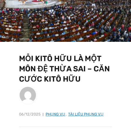
MỖI KITÔ HỮU LÀ MỘT
MÔN ĐỆ THỪA SAI – CĂN
CƯỚC KITÔ HỮU
06/12/2025
PHỤNG VỤ
,
TÀI LIỆU PHỤNG VỤ