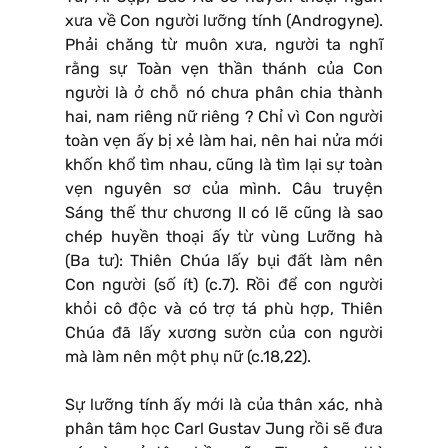
xưa về Con người lưỡng tính (Androgyne).
Phải chăng từ muôn xưa, người ta nghĩ
rằng sự Toàn vẹn thần thánh của Con
người là ở chỗ nó chưa phân chia thành
hai, nam riêng nữ riêng ? Chỉ vì Con người
toàn vẹn ấy bị xẻ làm hai, nên hai nửa mới
khốn khổ tìm nhau, cũng là tìm lại sự toàn
vẹn nguyên sơ của mình. Câu truyện
Sáng thế thư chương II có lẽ cũng là sao
chép huyền thoại ấy từ vùng Lưỡng hà
(Ba tư): Thiên Chúa lấy bụi đất làm nên
Con người (số ít) (c.7). Rồi để con người
khỏi cô độc và có trợ tá phù hợp, Thiên
Chúa đã lấy xương sườn của con người
mà làm nên một phụ nữ (c.18,22).
Sự lưỡng tính ấy mới là của thân xác, nhà
phân tâm học Carl Gustav Jung rồi sẽ đưa