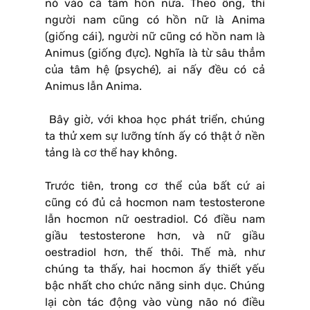
nó vào cả tâm hồn nữa. Theo ông, thì
người nam cũng có hồn nữ là Anima
(giống cái), người nữ cũng có hồn nam là
Animus (giống đực). Nghĩa là từ sâu thẳm
của tâm hệ (psyché), ai nấy đều có cả
Animus lẫn Anima.
Bây giờ, với khoa học phát triển, chúng
ta thử xem sự lưỡng tính ấy có thật ở nền
tảng là cơ thể hay không.
Trước tiên, trong cơ thể của bất cứ ai
cũng có đủ cả hocmon nam testosterone
lẫn hocmon nữ oestradiol. Có điều nam
giầu testosterone hơn, và nữ giầu
oestradiol hơn, thế thôi. Thế mà, như
chúng ta thấy, hai hocmon ấy thiết yếu
bậc nhất cho chức năng sinh dục. Chúng
lại còn tác động vào vùng não nó điều