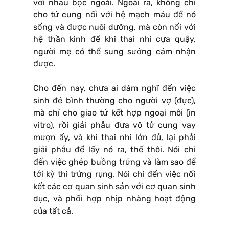
với nhau bọc ngoài. Ngoài ra, không chỉ
cho tử cung nối với hệ mạch máu để nó
sống và được nuôi dưỡng, mà còn nối với
hệ thần kinh để khi thai nhi cựa quậy,
người mẹ có thể sung sướng cảm nhận
được.
Cho đến nay, chưa ai dám nghĩ đến việc
sinh đẻ bình thường cho người vợ (đực),
mà chỉ cho giao tử kết hợp ngoại môi (in
vitro), rồi giải phẫu đưa vô tử cung vay
mượn ấy, và khi thai nhi lớn đủ, lại phải
giải phẫu để lấy nó ra, thế thôi. Nói chi
đến việc ghép buồng trứng và làm sao để
tới kỳ thì trứng rụng. Nói chi đến việc nối
kết các cơ quan sinh sản với cơ quan sinh
dục, và phối hợp nhịp nhàng hoạt động
của tất cả.