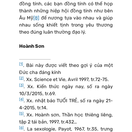
đồng tính, các bạn đồng tính có thể họp
thành những hiệp hội đồng tính như bên
Âu Mỹ
[8]
để nương tựa vào nhau và giúp
nhau sống khiết tịnh trong yêu thương
theo đúng luân thường đạo lý.
Hoành Sơn
[1]
. Bài này được viết theo gợi ý của một
Đức cha đáng kính
[2]
. Xx. Science et Vie, Avril 1997, tr.72-75.
[3]
. Xx. Kiến thức ngày nay, số ra ngày
10/3/2015, tr.69.
[4]
. Xx. nhật báo TUỔI TRẺ, số ra ngày 21-
4-2015, tr.14.
[5]
. Xx. Hoành sơn, Thần học thiêng liêng,
tập 2 tái bản, 1997, tr.432…
[6]
. La sexologie, Payot, 1967, tr.35, trưng