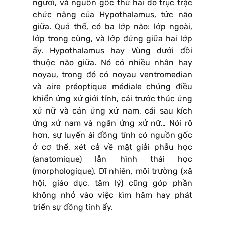
người, và nguồn gốc thứ hai do trục trặc
chức năng của Hypothalamus, tức não
giữa. Quả thế, có ba lớp não: lớp ngoài,
lớp trong cùng, và lớp đứng giữa hai lớp
ấy. Hypothalamus hay Vùng dưới đồi
thuộc não giữa. Nó có nhiều nhân hay
noyau, trong đó có noyau ventromedian
và aire préoptique médiale chúng điều
khiển ứng xử giới tính, cái trước thúc ứng
xử nữ và cản ứng xử nam, cái sau kích
ứng xứ nam và ngăn ứng xử nữ… Nói rõ
hơn, sự luyến ái đồng tính có nguồn gốc
ở cơ thể, xét cả về mặt giải phẫu học
(anatomique) lẫn hình thái học
(morphologique). Dĩ nhiên, môi trường (xã
hội, giáo dục, tâm lý) cũng góp phần
không nhỏ vào việc kìm hãm hay phát
triển sự đồng tính ấy.