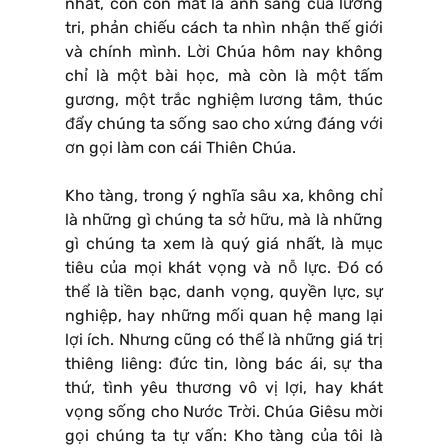
nhất, còn con mắt là ánh sáng của lương
tri, phản chiếu cách ta nhìn nhận thế giới
và chính mình. Lời Chúa hôm nay không
chỉ là một bài học, mà còn là một tấm
gương, một trắc nghiệm lương tâm, thúc
đẩy chúng ta sống sao cho xứng đáng với
ơn gọi làm con cái Thiên Chúa.
Kho tàng, trong ý nghĩa sâu xa, không chỉ
là những gì chúng ta sở hữu, mà là những
gì chúng ta xem là quý giá nhất, là mục
tiêu của mọi khát vọng và nỗ lực. Đó có
thể là tiền bạc, danh vọng, quyền lực, sự
nghiệp, hay những mối quan hệ mang lại
lợi ích. Nhưng cũng có thể là những giá trị
thiêng liêng: đức tin, lòng bác ái, sự tha
thứ, tình yêu thương vô vị lợi, hay khát
vọng sống cho Nước Trời. Chúa Giêsu mời
gọi chúng ta tự vấn: Kho tàng của tôi là