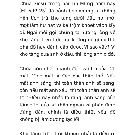
Chúa Giêsu trong bài Tin Mừng hôm nay
(Mt 6,19-23) đã cảnh báo chúng ta không
nên tích trữ kho tàng dưới đất, nơi mối
mọt làm hư nát và kẻ trộm khoét vách lấy
đi. Ngài mời gọi chúng ta hướng lòng về
kho tàng trên trời, nơi không có gì có thể
phá đổ hay đánh cắp được. Vì sao vậy? Vì
kho tàng của anh ở đâu, thì lòng anh ở đó.
Chúa còn nhấn mạnh đến vai trò của đôi
mắt: “Con mắt là đèn của thân thể. Nếu
mắt anh sáng, thì toàn thân anh sẽ sáng;
còn nếu mắt anh xấu, thì toàn thân anh sẽ
tối.” Điều này nhắc ta rằng, ánh sáng của
tâm hồn, của sự khôn ngoan và phân định
đúng đắn, chính là điều thiết yếu để
không bị lầm đường lạc lối.
Kho tàng trên trời không phải là điều gì