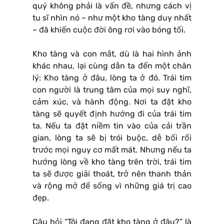
quý không phải là vấn đề, nhưng cách vị
tu sĩ nhìn nó – như một kho tàng duy nhất
– đã khiến cuộc đời ông rơi vào bóng tối.
Kho tàng và con mắt, dù là hai hình ảnh
khác nhau, lại cùng dẫn ta đến một chân
lý: Kho tàng ở đâu, lòng ta ở đó. Trái tim
con người là trung tâm của mọi suy nghĩ,
cảm xúc, và hành động. Nơi ta đặt kho
tàng sẽ quyết định hướng đi của trái tim
ta. Nếu ta đặt niềm tin vào của cải trần
gian, lòng ta sẽ bị trói buộc, dễ bối rối
trước mọi nguy cơ mất mát. Nhưng nếu ta
hướng lòng về kho tàng trên trời, trái tim
ta sẽ được giải thoát, trở nên thanh thản
và rộng mở để sống vì những giá trị cao
đẹp.
Câu hỏi “Tôi đang đặt kho tàng ở đâu?” là