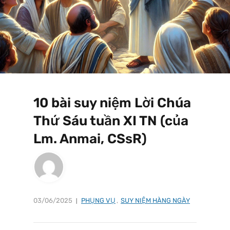
10 bài suy niệm Lời Chúa
Thứ Sáu tuần XI TN (của
Lm. Anmai, CSsR)
03/06/2025
PHỤNG VỤ
,
SUY NIỆM HÀNG NGÀY