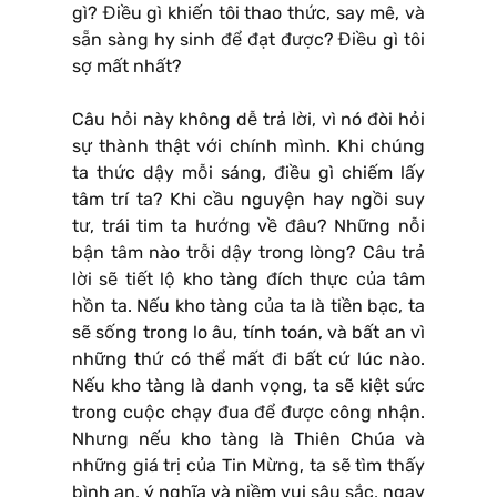
gì? Điều gì khiến tôi thao thức, say mê, và
sẵn sàng hy sinh để đạt được? Điều gì tôi
sợ mất nhất?
Câu hỏi này không dễ trả lời, vì nó đòi hỏi
sự thành thật với chính mình. Khi chúng
ta thức dậy mỗi sáng, điều gì chiếm lấy
tâm trí ta? Khi cầu nguyện hay ngồi suy
tư, trái tim ta hướng về đâu? Những nỗi
bận tâm nào trỗi dậy trong lòng? Câu trả
lời sẽ tiết lộ kho tàng đích thực của tâm
hồn ta. Nếu kho tàng của ta là tiền bạc, ta
sẽ sống trong lo âu, tính toán, và bất an vì
những thứ có thể mất đi bất cứ lúc nào.
Nếu kho tàng là danh vọng, ta sẽ kiệt sức
trong cuộc chạy đua để được công nhận.
Nhưng nếu kho tàng là Thiên Chúa và
những giá trị của Tin Mừng, ta sẽ tìm thấy
bình an, ý nghĩa và niềm vui sâu sắc, ngay