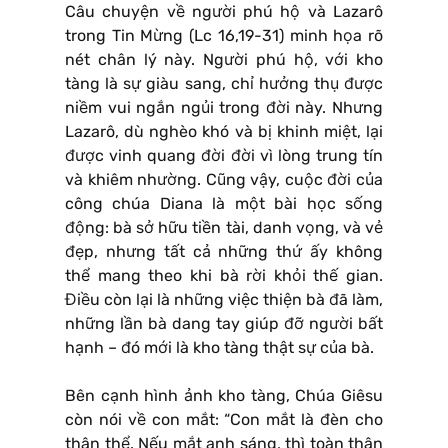
Câu chuyện về người phú hộ và Lazarô
trong Tin Mừng (Lc 16,19-31) minh họa rõ
nét chân lý này. Người phú hộ, với kho
tàng là sự giàu sang, chỉ hưởng thụ được
niềm vui ngắn ngủi trong đời này. Nhưng
Lazarô, dù nghèo khó và bị khinh miệt, lại
được vinh quang đời đời vì lòng trung tín
và khiêm nhường. Cũng vậy, cuộc đời của
công chúa Diana là một bài học sống
động: bà sở hữu tiền tài, danh vọng, và vẻ
đẹp, nhưng tất cả những thứ ấy không
thể mang theo khi bà rời khỏi thế gian.
Điều còn lại là những việc thiện bà đã làm,
những lần bà dang tay giúp đỡ người bất
hạnh – đó mới là kho tàng thật sự của bà.
Bên cạnh hình ảnh kho tàng, Chúa Giêsu
còn nói về con mắt: “Con mắt là đèn cho
thân thể. Nếu mắt anh sáng, thì toàn thân