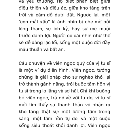
và yêu thương. Họ biết phân biệt giữa
điều thiện và điều ác, giữa kho tàng trên
trời và cám dỗ dưới đất. Ngược lại, một
“con mắt xấu” là ánh nhìn bị che mờ bởi
lòng tham, sự ích kỷ, hay sự mê muội
trước danh lợi. Người có cái nhìn như thế
sẽ dễ dàng lạc lối, sống một cuộc đời đầy
mâu thuẫn và bất an.
Câu chuyện về viên ngọc quý của vị tu sĩ
là một ví dụ điển hình. Viên ngọc, tưởng
chừng là giải pháp cho sự nghèo khó, lại
trở thành gánh nặng, trói buộc tâm hồn vị
tu sĩ trong lo lắng và sợ hãi. Chỉ khi buông
bỏ viên ngọc, trả nó về với tự do, vị tu sĩ
mới tìm thấy sự thanh thản và nhận ra
kho tàng thật sự: một lương tâm trong
sáng, một tâm hồn tự do, và một cuộc
sống siêu thoát khỏi danh lợi. Viên ngọc