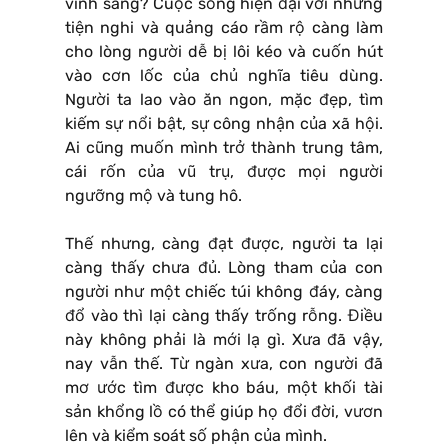
vinh sang? Cuộc sống hiện đại với những
tiện nghi và quảng cáo rầm rộ càng làm
cho lòng người dễ bị lôi kéo và cuốn hút
vào cơn lốc của chủ nghĩa tiêu dùng.
Người ta lao vào ăn ngon, mặc đẹp, tìm
kiếm sự nổi bật, sự công nhận của xã hội.
Ai cũng muốn mình trở thành trung tâm,
cái rốn của vũ trụ, được mọi người
ngưỡng mộ và tung hô.
Thế nhưng, càng đạt được, người ta lại
càng thấy chưa đủ. Lòng tham của con
người như một chiếc túi không đáy, càng
đổ vào thì lại càng thấy trống rỗng. Điều
này không phải là mới lạ gì. Xưa đã vậy,
nay vẫn thế. Từ ngàn xưa, con người đã
mơ ước tìm được kho báu, một khối tài
sản khổng lồ có thể giúp họ đổi đời, vươn
lên và kiểm soát số phận của mình.