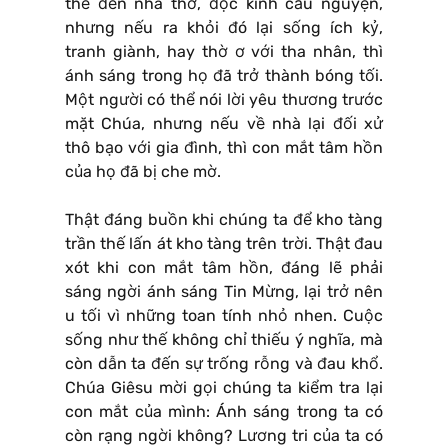
thể đến nhà thờ, đọc kinh cầu nguyện,
nhưng nếu ra khỏi đó lại sống ích kỷ,
tranh giành, hay thờ ơ với tha nhân, thì
ánh sáng trong họ đã trở thành bóng tối.
Một người có thể nói lời yêu thương trước
mặt Chúa, nhưng nếu về nhà lại đối xử
thô bạo với gia đình, thì con mắt tâm hồn
của họ đã bị che mờ.
Thật đáng buồn khi chúng ta để kho tàng
trần thế lấn át kho tàng trên trời. Thật đau
xót khi con mắt tâm hồn, đáng lẽ phải
sáng ngời ánh sáng Tin Mừng, lại trở nên
u tối vì những toan tính nhỏ nhen. Cuộc
sống như thế không chỉ thiếu ý nghĩa, mà
còn dẫn ta đến sự trống rỗng và đau khổ.
Chúa Giêsu mời gọi chúng ta kiểm tra lại
con mắt của mình: Ánh sáng trong ta có
còn rạng ngời không? Lương tri của ta có