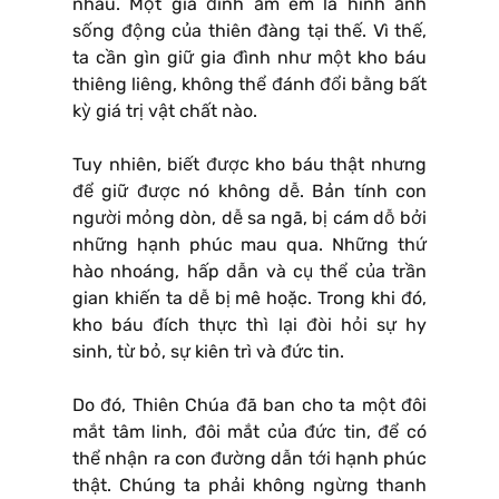
nhau. Một gia đình ấm êm là hình ảnh
sống động của thiên đàng tại thế. Vì thế,
ta cần gìn giữ gia đình như một kho báu
thiêng liêng, không thể đánh đổi bằng bất
kỳ giá trị vật chất nào.
Tuy nhiên, biết được kho báu thật nhưng
để giữ được nó không dễ. Bản tính con
người mỏng dòn, dễ sa ngã, bị cám dỗ bởi
những hạnh phúc mau qua. Những thứ
hào nhoáng, hấp dẫn và cụ thể của trần
gian khiến ta dễ bị mê hoặc. Trong khi đó,
kho báu đích thực thì lại đòi hỏi sự hy
sinh, từ bỏ, sự kiên trì và đức tin.
Do đó, Thiên Chúa đã ban cho ta một đôi
mắt tâm linh, đôi mắt của đức tin, để có
thể nhận ra con đường dẫn tới hạnh phúc
thật. Chúng ta phải không ngừng thanh