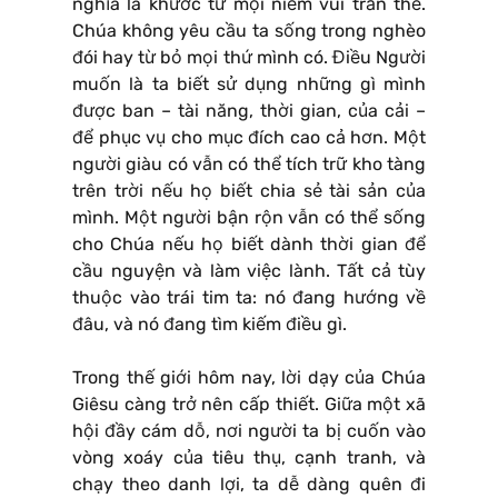
nghĩa là khước từ mọi niềm vui trần thế.
Chúa không yêu cầu ta sống trong nghèo
đói hay từ bỏ mọi thứ mình có. Điều Người
muốn là ta biết sử dụng những gì mình
được ban – tài năng, thời gian, của cải –
để phục vụ cho mục đích cao cả hơn. Một
người giàu có vẫn có thể tích trữ kho tàng
trên trời nếu họ biết chia sẻ tài sản của
mình. Một người bận rộn vẫn có thể sống
cho Chúa nếu họ biết dành thời gian để
cầu nguyện và làm việc lành. Tất cả tùy
thuộc vào trái tim ta: nó đang hướng về
đâu, và nó đang tìm kiếm điều gì.
Trong thế giới hôm nay, lời dạy của Chúa
Giêsu càng trở nên cấp thiết. Giữa một xã
hội đầy cám dỗ, nơi người ta bị cuốn vào
vòng xoáy của tiêu thụ, cạnh tranh, và
chạy theo danh lợi, ta dễ dàng quên đi