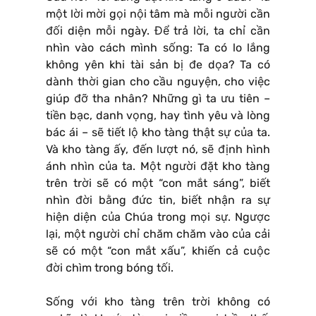
một lời mời gọi nội tâm mà mỗi người cần
đối diện mỗi ngày. Để trả lời, ta chỉ cần
nhìn vào cách mình sống: Ta có lo lắng
không yên khi tài sản bị đe dọa? Ta có
dành thời gian cho cầu nguyện, cho việc
giúp đỡ tha nhân? Những gì ta ưu tiên –
tiền bạc, danh vọng, hay tình yêu và lòng
bác ái – sẽ tiết lộ kho tàng thật sự của ta.
Và kho tàng ấy, đến lượt nó, sẽ định hình
ánh nhìn của ta. Một người đặt kho tàng
trên trời sẽ có một “con mắt sáng”, biết
nhìn đời bằng đức tin, biết nhận ra sự
hiện diện của Chúa trong mọi sự. Ngược
lại, một người chỉ chăm chăm vào của cải
sẽ có một “con mắt xấu”, khiến cả cuộc
đời chìm trong bóng tối.
Sống với kho tàng trên trời không có