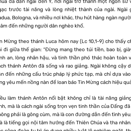
húa đã dẫn ngài đến Ý, nơi ngài trở thành một ngôn sứ v
gạc trước tài năng và lòng nhiệt thành của ngài. Ngài
adua, Bologna, và nhiều nơi khác, thu hút hàng ngàn ngườ
hâm đến những người dân nghèo khổ.
in Mừng theo thánh Luca hôm nay (Lc 10,1-9) cho thấy 
ai đi giữa thế gian: “Đừng mang theo túi tiền, bao bị, g
ình an, lòng nhân hậu, và tinh thần phó thác hoàn toàn 
ách thánh Antôn đã sống và rao giảng. Ngài không cậy d
ần đến những cấu trúc pháp lý phức tạp, mà chỉ dựa và
òng yêu mến nồng nàn để loan báo Tin Mừng cách hiệu quả 
iều làm thánh Antôn nổi bật không chỉ là tài năng giả
nh, mà là cách ngài sống trọn vẹn tinh thần của Đấng đã s
hông phải là gông cùm, mà là con đường dẫn đến tình yêu;
à là tiếng gọi nội tâm hướng đến Thiên Chúa và tha nhân.
ác cộng đoàn tu trì áp dụng nhiều luật lệ nghiêm ngặt, t