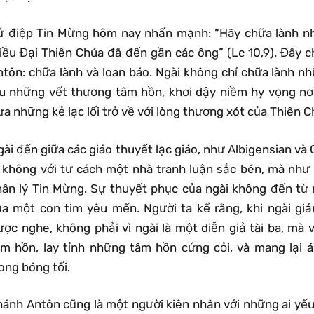
ứ điệp Tin Mừng hôm nay nhấn mạnh: “Hãy chữa lành nhữ
riều Đại Thiên Chúa đã đến gần các ông” (Lc 10,9). Đây c
ntôn: chữa lành và loan báo. Ngài không chỉ chữa lành n
ịu những vết thương tâm hồn, khơi dậy niềm hy vọng nơ
a những kẻ lạc lối trở về với lòng thương xót của Thiên C
ài đến giữa các giáo thuyết lạc giáo, như Albigensian và 
, không với tư cách một nhà tranh luận sắc bén, mà nh
hân lý Tin Mừng. Sự thuyết phục của ngài không đến từ
ủa một con tim yêu mến. Người ta kể rằng, khi ngài gi
ược nghe, không phải vì ngài là một diễn giả tài ba, mà 
âm hồn, lay tỉnh những tâm hồn cứng cỏi, và mang lại 
ong bóng tối.
hánh Antôn cũng là một người kiên nhẫn với những ai yếu 