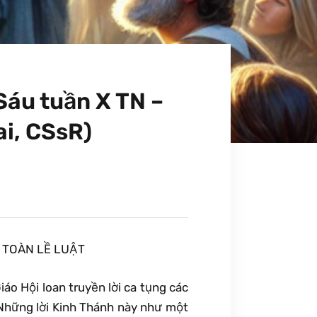
Sáu tuần X TN –
i, CSsR)
 TOÀN LỀ LUẬT
o Hội loan truyền lời ca tụng các
. Những lời Kinh Thánh này như một