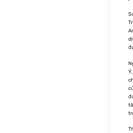
S
T
A
d
đư
Ng
Ý
c
c
đ
t
tr
T