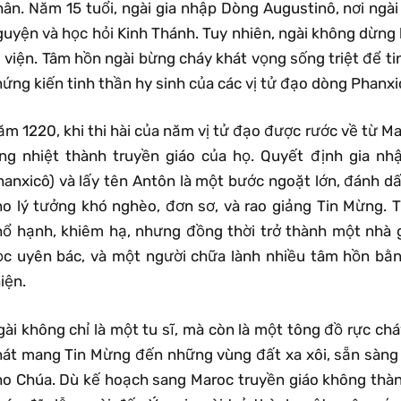
hân. Năm 15 tuổi, ngài gia nhập Dòng Augustinô, nơi ngà
guyện và học hỏi Kinh Thánh. Tuy nhiên, ngài không dừng 
 viện. Tâm hồn ngài bừng cháy khát vọng sống triệt để ti
ứng kiến tinh thần hy sinh của các vị tử đạo dòng Phanxi
m 1220, khi thi hài của năm vị tử đạo được rước về từ Ma
òng nhiệt thành truyền giáo của họ. Quyết định gia 
hanxicô) và lấy tên Antôn là một bước ngoặt lớn, đánh d
ho lý tưởng khó nghèo, đơn sơ, và rao giảng Tin Mừng. 
hổ hạnh, khiêm hạ, nhưng đồng thời trở thành một nhà g
ọc uyên bác, và một người chữa lành nhiều tâm hồn bằng
iện.
gài không chỉ là một tu sĩ, mà còn là một tông đồ rực ch
hát mang Tin Mừng đến những vùng đất xa xôi, sẵn sàng
ho Chúa. Dù kế hoạch sang Maroc truyền giáo không thà