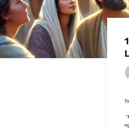
1
T
“
ng