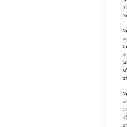
đ
Gi
N
b
t
e
c
s
d
N
bấ
Ch
n
p