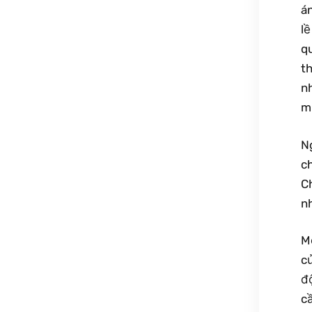
án
l
q
t
n
m
N
ch
C
n
M
c
đ
c