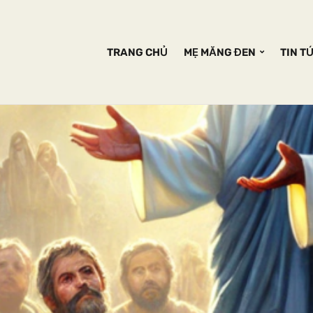
TRANG CHỦ
MẸ MĂNG ĐEN
TIN T