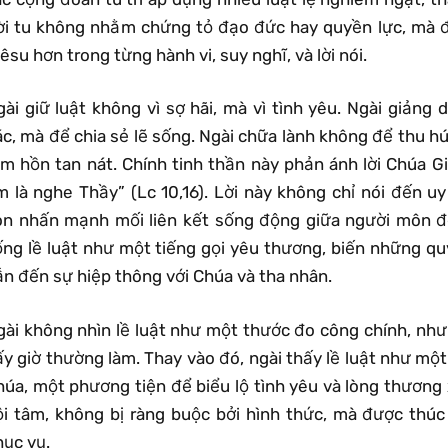
ời tu không nhằm chứng tỏ đạo đức hay quyền lực, mà đ
êsu hơn trong từng hành vi, suy nghĩ, và lời nói.
gài giữ luật không vì sợ hãi, mà vì tình yêu. Ngài giản
ác, mà để chia sẻ lẽ sống. Ngài chữa lành không để thu 
âm hồn tan nát. Chính tinh thần này phản ánh lời Chúa G
m là nghe Thầy” (Lc 10,16). Lời này không chỉ nói đến u
òn nhấn mạnh mối liên kết sống động giữa người môn đ
ống lề luật như một tiếng gọi yêu thương, biến những q
ẫn đến sự hiệp thông với Chúa và tha nhân.
gài không nhìn lề luật như một thước đo công chính, như 
y giờ thường làm. Thay vào đó, ngài thấy lề luật như một
úa, một phương tiện để biểu lộ tình yêu và lòng thương x
ội tâm, không bị ràng buộc bởi hình thức, mà được thúc
hục vụ.