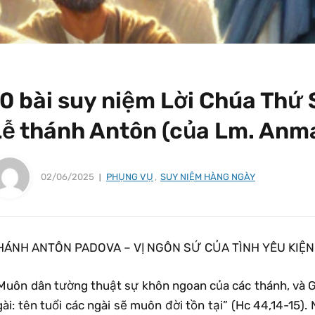
0 bài suy niệm Lời Chúa Thứ 
Lễ thánh Antôn (của Lm. Anma
02/06/2025
PHỤNG VỤ
,
SUY NIỆM HÀNG NGÀY
HÁNH ANTÔN PADOVA – VỊ NGÔN SỨ CỦA TÌNH YÊU KIỆN
Muôn dân tường thuật sự khôn ngoan của các thánh, và Giá
ài: tên tuổi các ngài sẽ muôn đời tồn tại” (Hc 44,14-15)