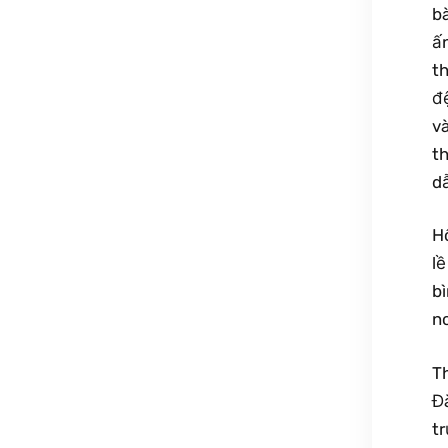
bà
ấ
t
đ
v
t
d
H
l
b
no
T
Đ
tr