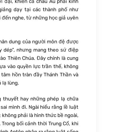
ĩ đại, khiến cả châu Âu phải kinh
 giảng dạy tại các thành phố như
i đến nghe, từ những học giả uyên
chân dung của người môn đệ được
iày dép”, nhưng mang theo sứ điệp
vào Thiên Chúa. Đây chính là cung
ựa vào quyền lực trần thế, không
o tâm hồn tràn đầy Thánh Thần và
lạ lùng.
ng thuyết hay những phép lạ chữa
ai mình đi. Ngài hiểu rằng lề luật
 không phải là hình thức bề ngoài,
 Trong bối cảnh thời Trung Cổ, khi
hánh Antôn nhận ra rằng luật sống