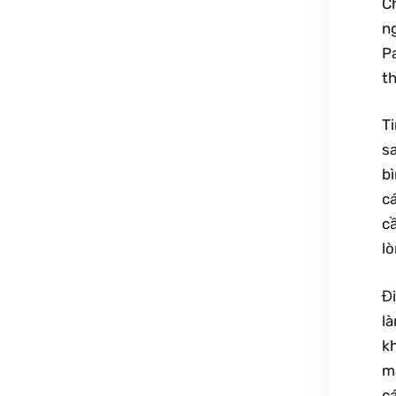
C
n
P
t
T
s
b
c
c
l
Đ
là
k
m
c