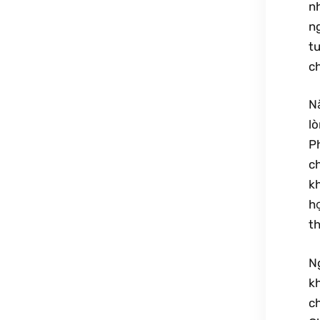
n
n
tu
ch
Nă
l
P
c
k
h
th
N
k
c