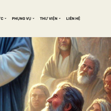
ỨC
PHỤNG VỤ
THƯ VIỆN
LIÊN HỆ