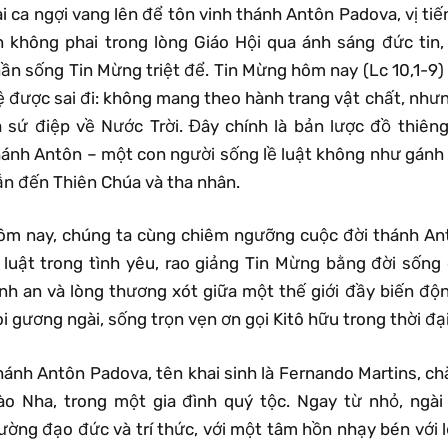
i ca ngợi vang lên để tôn vinh thánh Antôn Padova, vị tiế
n không phai trong lòng Giáo Hội qua ánh sáng đức tin,
hần sống Tin Mừng triệt để. Tin Mừng hôm nay (Lc 10,1-
ệ được sai đi: không mang theo hành trang vật chất, nhưn
à sứ điệp về Nước Trời. Đây chính là bản lược đồ thiên
hánh Antôn – một con người sống lề luật không như gánh
ẫn đến Thiên Chúa và tha nhân.
ôm nay, chúng ta cùng chiêm ngưỡng cuộc đời thánh Ant
ề luật trong tình yêu, rao giảng Tin Mừng bằng đời sống 
ình an và lòng thương xót giữa một thế giới đầy biến độ
i gương ngài, sống trọn vẹn ơn gọi Kitô hữu trong thời đạ
hánh Antôn Padova, tên khai sinh là Fernando Martins, ch
ào Nha, trong một gia đình quý tộc. Ngay từ nhỏ, ngà
ường đạo đức và trí thức, với một tâm hồn nhạy bén với lờ