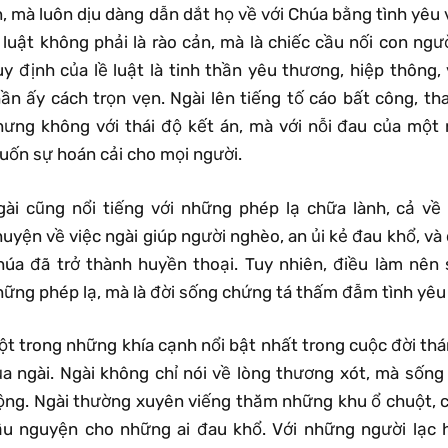
, mà luôn dịu dàng dẫn dắt họ về với Chúa bằng tình yêu 
ề luật không phải là rào cản, mà là chiếc cầu nối con ng
uy định của lề luật là tinh thần yêu thương, hiệp thông,
hần ấy cách trọn vẹn. Ngài lên tiếng tố cáo bất công, t
hưng không với thái độ kết án, mà với nỗi đau của một
uốn sự hoán cải cho mọi người.
gài cũng nổi tiếng với những phép lạ chữa lành, cả về
uyện về việc ngài giúp người nghèo, an ủi kẻ đau khổ, và 
húa đã trở thành huyền thoại. Tuy nhiên, điều làm nên
hững phép lạ, mà là đời sống chứng tá thấm đẫm tình yêu 
ột trong những khía cạnh nổi bật nhất trong cuộc đời thá
ủa ngài. Ngài không chỉ nói về lòng thương xót, mà sốn
ộng. Ngài thường xuyên viếng thăm những khu ổ chuột, ch
ầu nguyện cho những ai đau khổ. Với những người lạc h