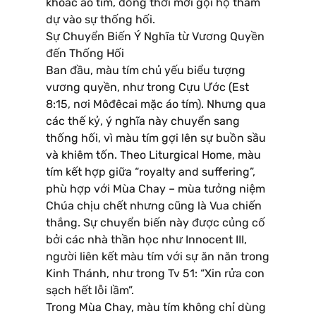
khoác áo tím, đồng thời mời gọi họ tham
dự vào sự thống hối.
Sự Chuyển Biến Ý Nghĩa từ Vương Quyền
đến Thống Hối
Ban đầu, màu tím chủ yếu biểu tượng
vương quyền, như trong Cựu Ước (Est
8:15, nơi Môđêcai mặc áo tím). Nhưng qua
các thế kỷ, ý nghĩa này chuyển sang
thống hối, vì màu tím gợi lên sự buồn sầu
và khiêm tốn. Theo Liturgical Home, màu
tím kết hợp giữa “royalty and suffering”,
phù hợp với Mùa Chay – mùa tưởng niệm
Chúa chịu chết nhưng cũng là Vua chiến
thắng. Sự chuyển biến này được củng cố
bởi các nhà thần học như Innocent III,
người liên kết màu tím với sự ăn năn trong
Kinh Thánh, như trong Tv 51: “Xin rửa con
sạch hết lỗi lầm”.
Trong Mùa Chay, màu tím không chỉ dùng