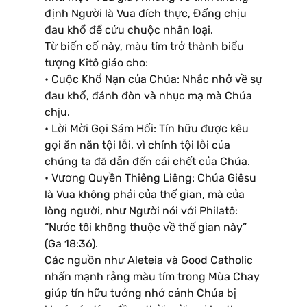
định Người là Vua đích thực, Đấng chịu
đau khổ để cứu chuộc nhân loại.
Từ biến cố này, màu tím trở thành biểu
tượng Kitô giáo cho:
• Cuộc Khổ Nạn của Chúa: Nhắc nhở về sự
đau khổ, đánh đòn và nhục mạ mà Chúa
chịu.
• Lời Mời Gọi Sám Hối: Tín hữu được kêu
gọi ăn năn tội lỗi, vì chính tội lỗi của
chúng ta đã dẫn đến cái chết của Chúa.
• Vương Quyền Thiêng Liêng: Chúa Giêsu
là Vua không phải của thế gian, mà của
lòng người, như Người nói với Philatô:
“Nước tôi không thuộc về thế gian này”
(Ga 18:36).
Các nguồn như Aleteia và Good Catholic
nhấn mạnh rằng màu tím trong Mùa Chay
giúp tín hữu tưởng nhớ cảnh Chúa bị