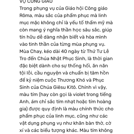
VỤ CÔNG GIÁO
Trong phụng vụ của Giáo hội Công giáo
Rôma, màu sắc của phẩm phục mà linh
mục mặc không chỉ là yếu tố thẩm mỹ mà
còn mang ý nghĩa thần học sâu sắc, giúp
tín hữu dễ dàng nhận biết và hòa mình
vào tinh thần của từng mùa phụng vụ.
Mùa Chay, kéo dài 40 ngày từ Thứ Tư Lễ
Tro đến Chúa Nhật Phục Sinh, là thời gian
đặc biệt dành cho sự thống hối, ăn năn
tội lỗi, cầu nguyện và chuẩn bị tâm hồn
để kỷ niệm cuộc Thương Khó và Phục
Sinh của Chúa Giêsu Kitô. Chính vì vậy,
màu tím (hay còn gọi là violet trong tiếng
Anh, ám chỉ sắc tím nhạt hoặc tím hoàng
gia) được quy định là màu chính thức cho
phẩm phục của linh mục, cũng như các
vật dụng phụng vụ như khăn bàn thờ, cờ
xí và các biểu tượng khác. Màu tím không