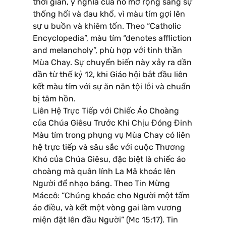
thời gian, ý nghĩa của nó mở rộng sang sự
thống hối và đau khổ, vì màu tím gợi lên
sự u buồn và khiêm tốn. Theo “Catholic
Encyclopedia”, màu tím “denotes affliction
and melancholy”, phù hợp với tinh thần
Mùa Chay. Sự chuyển biến này xảy ra dần
dần từ thế kỷ 12, khi Giáo hội bắt đầu liên
kết màu tím với sự ăn năn tội lỗi và chuẩn
bị tâm hồn.
Liên Hệ Trực Tiếp với Chiếc Áo Choàng
của Chúa Giêsu Trước Khi Chịu Đóng Đinh
Màu tím trong phụng vụ Mùa Chay có liên
hệ trực tiếp và sâu sắc với cuộc Thương
Khó của Chúa Giêsu, đặc biệt là chiếc áo
choàng mà quân lính La Mã khoác lên
Người để nhạo báng. Theo Tin Mừng
Máccô: “Chúng khoác cho Người một tấm
áo điều, và kết một vòng gai làm vương
miện đặt lên đầu Người” (Mc 15:17). Tin