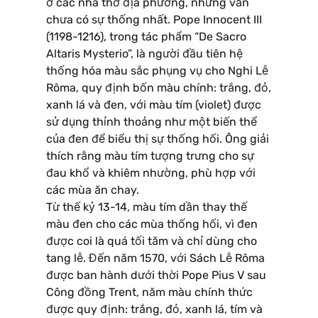
ở các nhà thờ địa phương, nhưng vẫn
chưa có sự thống nhất. Pope Innocent III
(1198-1216), trong tác phẩm “De Sacro
Altaris Mysterio”, là người đầu tiên hệ
thống hóa màu sắc phụng vụ cho Nghi Lễ
Rôma, quy định bốn màu chính: trắng, đỏ,
xanh lá và đen, với màu tím (violet) được
sử dụng thỉnh thoảng như một biến thể
của đen để biểu thị sự thống hối. Ông giải
thích rằng màu tím tượng trưng cho sự
đau khổ và khiêm nhường, phù hợp với
các mùa ăn chay.
Từ thế kỷ 13-14, màu tím dần thay thế
màu đen cho các mùa thống hối, vì đen
được coi là quá tối tăm và chỉ dùng cho
tang lễ. Đến năm 1570, với Sách Lễ Rôma
được ban hành dưới thời Pope Pius V sau
Công đồng Trent, năm màu chính thức
được quy định: trắng, đỏ, xanh lá, tím và