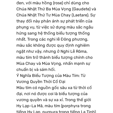
đen, với màu hồng (rose) chỉ dùng cho
Chúa Nhật Thứ Ba Mùa Vọng (Gaudete) và
Chúa Nhật Thứ Tư Mùa Chay (Laetare). Sự
thay đổi này phản ánh sự phát triển của
phụng vụ, từ việc sử dụng màu sắc ngẫu
hứng sang hệ thống biểu tượng thống
nhất. Trong các nghi lễ Đông phương,
màu sắc không được quy định nghiêm
ngặt như vậy, nhưng ở Nghi Lễ Rôma,
màu tím trở thành biểu tượng chính cho
Mùa Chay và Mùa Vọng, nhấn mạnh sự
chuẩn bị và sám hối.
Ý Nghĩa Biểu Tượng của Màu Tím: Từ
Vương Quyền Thời Cổ Đại
Màu tím có nguồn gốc sâu xa từ thời cổ
đại, nơi nó được coi là biểu tượng của
vương quyền và sự xa xỉ. Trong thế giới
Hy Lạp-La Mã, màu tím (porphyra trong
tiếng Hy Lạp, purpura trong tiếng La Tinh)