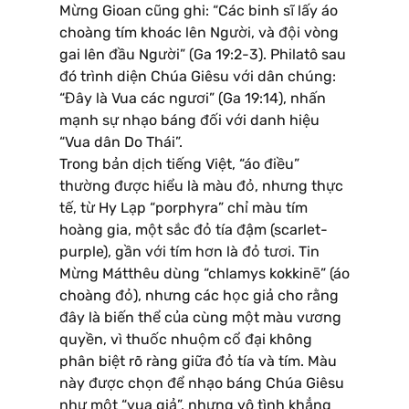
Mừng Gioan cũng ghi: “Các binh sĩ lấy áo
choàng tím khoác lên Người, và đội vòng
gai lên đầu Người” (Ga 19:2-3). Philatô sau
đó trình diện Chúa Giêsu với dân chúng:
“Đây là Vua các ngươi” (Ga 19:14), nhấn
mạnh sự nhạo báng đối với danh hiệu
“Vua dân Do Thái”.
Trong bản dịch tiếng Việt, “áo điều”
thường được hiểu là màu đỏ, nhưng thực
tế, từ Hy Lạp “porphyra” chỉ màu tím
hoàng gia, một sắc đỏ tía đậm (scarlet-
purple), gần với tím hơn là đỏ tươi. Tin
Mừng Mátthêu dùng “chlamys kokkinē” (áo
choàng đỏ), nhưng các học giả cho rằng
đây là biến thể của cùng một màu vương
quyền, vì thuốc nhuộm cổ đại không
phân biệt rõ ràng giữa đỏ tía và tím. Màu
này được chọn để nhạo báng Chúa Giêsu
như một “vua giả”, nhưng vô tình khẳng