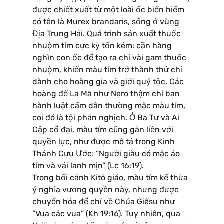
được chiết xuất từ một loài ốc biển hiếm
có tên là Murex brandaris, sống ở vùng
Địa Trung Hải. Quá trình sản xuất thuốc
nhuộm tím cực kỳ tốn kém: cần hàng
nghìn con ốc để tạo ra chỉ vài gam thuốc
nhuộm, khiến màu tím trở thành thứ chỉ
dành cho hoàng gia và giới quý tộc. Các
hoàng đế La Mã như Nero thậm chí ban
hành luật cấm dân thường mặc màu tím,
coi đó là tội phản nghịch. Ở Ba Tư và Ai
Cập cổ đại, màu tím cũng gắn liền với
quyền lực, như được mô tả trong Kinh
Thánh Cựu Ước: “Người giàu có mặc áo
tím và vải lanh mịn” (Lc 16:19).
Trong bối cảnh Kitô giáo, màu tím kế thừa
ý nghĩa vương quyền này, nhưng được
chuyển hóa để chỉ về Chúa Giêsu như
“Vua các vua” (Kh 19:16). Tuy nhiên, qua