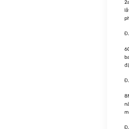
2
lẫ
p
Đ
6
b
đ
Đ
8N
nà
m
Đ