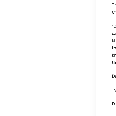
T
C
1
cá
kh
t
k
tấ
Đ
Tv
Đ