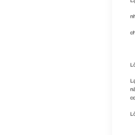
L
nh
c
Lờ
Lạ
n
co
L