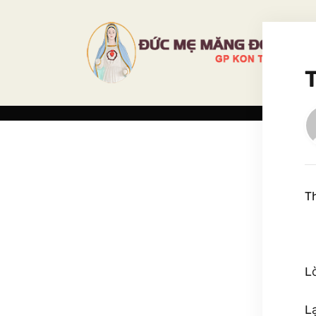
T
L
L