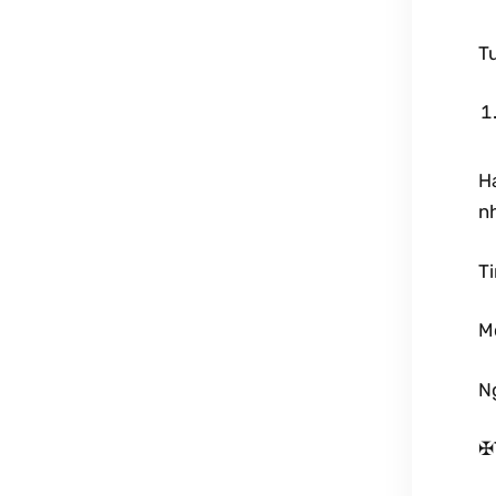
T
Ha
nh
T
M
N
✠