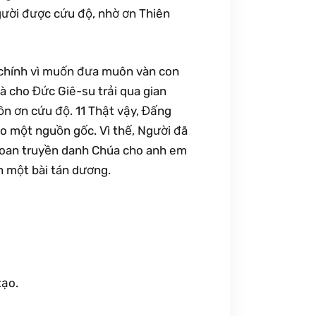
gười được cứu độ, nhờ ơn Thiên
, chính vì muốn đưa muôn vàn con
là cho Đức Giê-su trải qua gian
ồn ơn cứu độ. 11 Thật vậy, Đấng
o một nguồn gốc. Vì thế, Người đã
ẽ loan truyền danh Chúa cho anh em
ến một bài tán dương.
tạo.