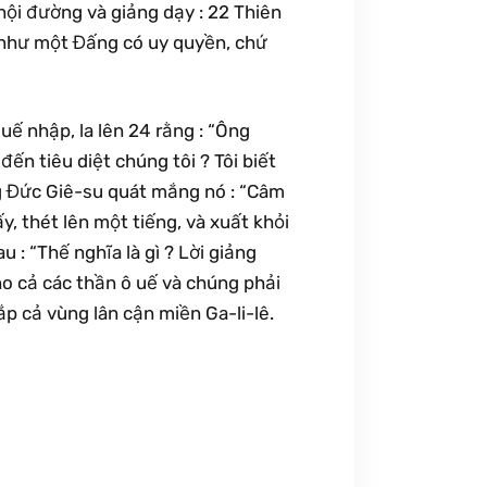
ội đường và giảng dạy : 22 Thiên
y như một Đấng có uy quyền, chứ
uế nhập, la lên 24 rằng : “Ông
ến tiêu diệt chúng tôi ? Tôi biết
ng Đức Giê-su quát mắng nó : “Câm
y, thét lên một tiếng, và xuất khỏi
 : “Thế nghĩa là gì ? Lời giảng
ho cả các thần ô uế và chúng phải
ắp cả vùng lân cận miền Ga-li-lê.