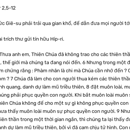
 2,5-12
c Giê-su phải trải qua gian khổ, để dẫn đưa mọi người tớ
i trích thư gửi tín hữu Híp-ri.
 Thưa anh em, Thiên Chúa đã không trao cho các thiên thầ
i, thế giới mà chúng ta đang nói đến. 6 Nhưng trong một 
àm chứng rằng : Phàm nhân là chi mà Chúa cần nhớ đến ? 
om ? 7 Chúa đã làm cho con người thua kém các thiên thần
nh quang, danh dự làm mũ triều thiên, 8 đặt muôn loài, m
húng phải phục quyền con người. Khi bắt muôn loài muôn 
hiên Chúa không để cho một sự gì không phục quyền con n
hưa thấy muôn loài muôn sự phục quyền con người. 9 Như
iên thần trong một thời gian ngắn, thì chúng ta lại thấy
nh dự làm mũ triều thiên, bởi vì đã cam chịu tử hình. Con 