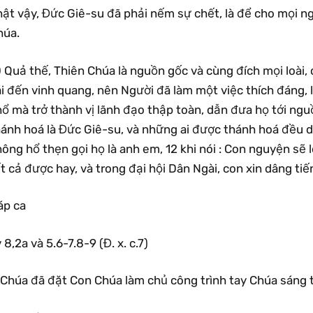
hật vậy, Đức Giê-su đã phải nếm sự chết, là để cho mọi n
húa.
0 Quả thế, Thiên Chúa là nguồn gốc và cùng đích mọi loài
i đến vinh quang, nên Người đã làm một việc thích đáng, 
ổ mà trở thành vị lãnh đạo thập toàn, dẫn đưa họ tới ngu
hánh hoá là Đức Giê-su, và những ai được thánh hoá đều d
hông hổ thẹn gọi họ là anh em, 12 khi nói : Con nguyện s
t cả được hay, và trong đại hội Dân Ngài, con xin dâng ti
áp ca
 8,2a và 5.6-7.8-9 (Đ. x. c.7)
.Chúa đã đặt Con Chúa làm chủ công trình tay Chúa sáng 