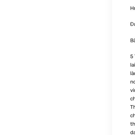
Hr
Đứ
Bà
5
la
l
n
vi
c
T
c
th
da