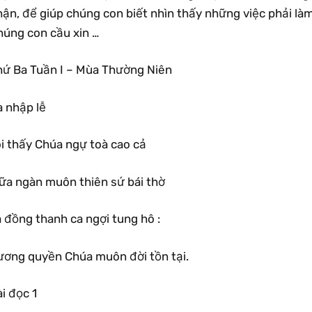
ận, để giúp chúng con biết nhìn thấy những việc phải làm
húng con cầu xin …
hứ Ba Tuần I – Mùa Thường Niên
a nhập lễ
ôi thấy Chúa ngự toà cao cả
iữa ngàn muôn thiên sứ bái thờ
 đồng thanh ca ngợi tung hô :
ương quyền Chúa muôn đời tồn tại.
i đọc 1