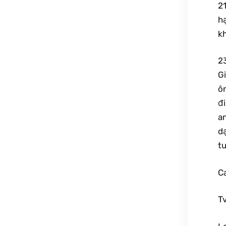
2
h
k
23
Gi
ôn
đi
an
dạ
tu
Ca
Tv