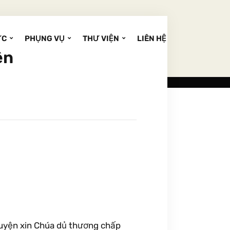
ỨC
PHỤNG VỤ
THƯ VIỆN
LIÊN HỆ
ên
guyện xin Chúa dủ thương chấp