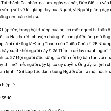
1 Tại thành Ca-phác-na-um, ngày sa-bát, Đức Giê-su vào h
ạ sửng sốt về lời giảng dạy của Người, vì Người giảng dạ
hông như các kinh sư.
 Lập tức, trong hội đường của họ, có một người bị thần ô 
ê-su Na-da-rét, chuyện chúng tôi can gì đến ông mà ông đ
g là ai rồi : ông là Đấng Thánh của Thiên Chúa !” 25 Như
, hãy xuất khỏi người này !” 26 Thần ô uế lay mạnh người ấ
h ta. 27 Mọi người đều sững sờ đến nỗi họ bàn tán với nhau
y thì mới mẻ, người dạy lại có uy quyền. Ông ấy ra lệnh c
ân lệnh !” 28 Lập tức danh tiếng Người đồn ra mọi nơi, kh
 hiệp lễ
 35,10