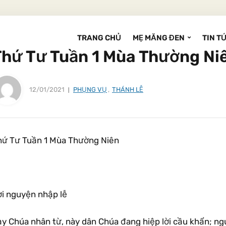
TRANG CHỦ
MẸ MĂNG ĐEN
TIN T
Thứ Tư Tuần 1 Mùa Thường Ni
12/01/2021
PHỤNG VỤ
,
THÁNH LỄ
hứ Tư Tuần 1 Mùa Thường Niên
ời nguyện nhập lễ
ạy Chúa nhân từ, này dân Chúa đang hiệp lời cầu khẩn; n