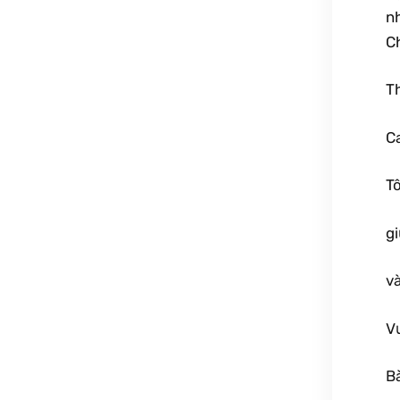
nh
C
T
C
T
g
và
V
Bà