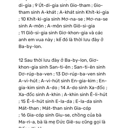
di-gia ; 9 Út-di-gia sinh Gio-tham ; Gio-
tham sinh A-khát ; A-khát sinh Khít-ki-gia
; 10 Khít-ki-gia sinh Mơ-na-se ; Mơ-na-se
sinh A-môn ; A-môn sinh Giô-si-gia
; 11 Giô-si-gia sinh Giơ-khon-gia và các
anh em vua này ; kế đó là thời lưu đày ở
Ba-by-lon.
12 Sau thời lưu đày ở Ba-by-lon, Giơ-
khon-gia sinh San-ti-ên ; San-ti-ên sinh
Dơ-rúp-ba-ven ; 13 Dơ-rúp-ba-ven sinh
A-vi-hút ; A-vi-hút sinh En-gia-kim ; En-
gia-kim sinh A-do ; 14 A-do sinh Xa-đốc ;
Xa-đốc sinh A-khin ; A-khin sinh Ê-li-hút
; 15 Ê-li-hút sinh E-la-da ; E-la-da sinh
Mát-than ; Mát-than sinh Gia-cóp
; 16 Gia-cóp sinh Giu-se, chồng của bà
Ma-ri-a, bà là mẹ Đức Giê-su cũng gọi là