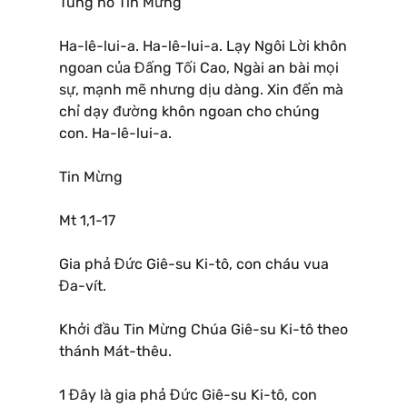
Tung hô Tin Mừng
Ha-lê-lui-a. Ha-lê-lui-a. Lạy Ngôi Lời khôn
ngoan của Đấng Tối Cao, Ngài an bài mọi
sự, mạnh mẽ nhưng dịu dàng. Xin đến mà
chỉ dạy đường khôn ngoan cho chúng
con. Ha-lê-lui-a.
Tin Mừng
Mt 1,1-17
Gia phả Đức Giê-su Ki-tô, con cháu vua
Đa-vít.
Khởi đầu Tin Mừng Chúa Giê-su Ki-tô theo
thánh Mát-thêu.
1 Đây là gia phả Đức Giê-su Ki-tô, con