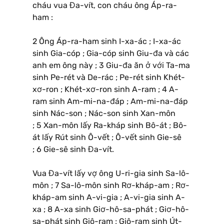
cháu vua Đa-vít, con cháu ông Áp-ra-
ham :
2 Ông Áp-ra-ham sinh I-xa-ác ; I-xa-ác
sinh Gia-cóp ; Gia-cóp sinh Giu-đa và các
anh em ông này ; 3 Giu-đa ăn ở với Ta-ma
sinh Pe-rét và De-rác ; Pe-rét sinh Khét-
xơ-ron ; Khét-xơ-ron sinh A-ram ; 4 A-
ram sinh Am-mi-na-đáp ; Am-mi-na-đáp
sinh Nác-son ; Nác-son sinh Xan-môn
; 5 Xan-môn lấy Ra-kháp sinh Bô-át ; Bô-
át lấy Rút sinh Ô-vết ; Ô-vết sinh Gie-sê
; 6 Gie-sê sinh Đa-vít.
Vua Đa-vít lấy vợ ông U-ri-gia sinh Sa-lô-
môn ; 7 Sa-lô-môn sinh Rơ-kháp-am ; Rơ-
kháp-am sinh A-vi-gia ; A-vi-gia sinh A-
xa ; 8 A-xa sinh Giơ-hô-sa-phát ; Giơ-hô-
sa-phát sinh Giô-ram ; Giô-ram sinh Út-