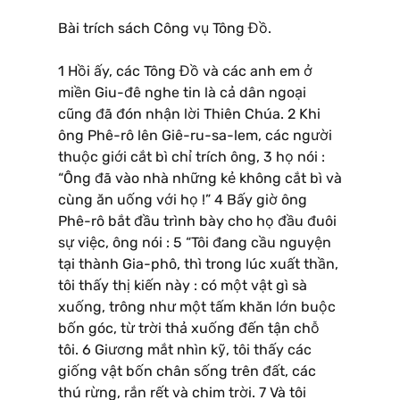
Bài trích sách Công vụ Tông Đồ.
1 Hồi ấy, các Tông Đồ và các anh em ở
miền Giu-đê nghe tin là cả dân ngoại
cũng đã đón nhận lời Thiên Chúa. 2 Khi
ông Phê-rô lên Giê-ru-sa-lem, các người
thuộc giới cắt bì chỉ trích ông, 3 họ nói :
“Ông đã vào nhà những kẻ không cắt bì và
cùng ăn uống với họ !” 4 Bấy giờ ông
Phê-rô bắt đầu trình bày cho họ đầu đuôi
sự việc, ông nói : 5 “Tôi đang cầu nguyện
tại thành Gia-phô, thì trong lúc xuất thần,
tôi thấy thị kiến này : có một vật gì sà
xuống, trông như một tấm khăn lớn buộc
bốn góc, từ trời thả xuống đến tận chỗ
tôi. 6 Giương mắt nhìn kỹ, tôi thấy các
giống vật bốn chân sống trên đất, các
thú rừng, rắn rết và chim trời. 7 Và tôi