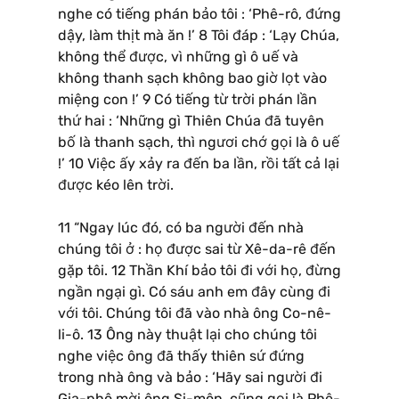
nghe có tiếng phán bảo tôi : ‘Phê-rô, đứng
dậy, làm thịt mà ăn !’ 8 Tôi đáp : ‘Lạy Chúa,
không thể được, vì những gì ô uế và
không thanh sạch không bao giờ lọt vào
miệng con !’ 9 Có tiếng từ trời phán lần
thứ hai : ‘Những gì Thiên Chúa đã tuyên
bố là thanh sạch, thì ngươi chớ gọi là ô uế
!’ 10 Việc ấy xảy ra đến ba lần, rồi tất cả lại
được kéo lên trời.
11 “Ngay lúc đó, có ba người đến nhà
chúng tôi ở : họ được sai từ Xê-da-rê đến
gặp tôi. 12 Thần Khí bảo tôi đi với họ, đừng
ngần ngại gì. Có sáu anh em đây cùng đi
với tôi. Chúng tôi đã vào nhà ông Co-nê-
li-ô. 13 Ông này thuật lại cho chúng tôi
nghe việc ông đã thấy thiên sứ đứng
trong nhà ông và bảo : ‘Hãy sai người đi
Gia-phô mời ông Si-môn, cũng gọi là Phê-