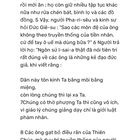
rồi mới ăn ; họ còn giữ nhiều tập tục khác
nữa như rửa chén bát, bình lọ và các đồ
đồng. 5 Vậy, người Pha-ri-sêu và kinh sư
hỏi Đức Giê-su : “Sao các môn đệ của ông
không theo truyền thống của tiền nhân,
cứ để tay ô uế mà dùng bữa ?” 6 Người trả
lời họ: “Ngôn sứ I-sai-a thật đã nói tiên tri
rất đúng về các ông là những kẻ đạo đức
giả, khi viết rằng :
Dân này tôn kính Ta bằng môi bằng
miệng,
còn lòng chúng thì lại xa Ta.
7Chúng có thờ phượng Ta thì cũng vô ích,
vì giáo lý chúng giảng dạy chỉ là giới luật
phàm nhân.
8 Các ông gạt bỏ điều răn của Thiên
Chúa, mà duy trì truyền thống của người