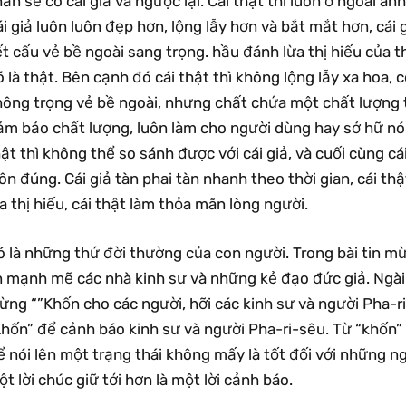
ắn sẽ có cái giả và ngược lại. Cái thật thì luôn ở ngoài ánh
i giả luôn luôn đẹp hơn, lộng lẫy hơn và bắt mắt hơn, cái 
t cấu vẻ bề ngoài sang trọng. hầu đánh lừa thị hiếu của th
 là thật. Bên cạnh đó cái thật thì không lộng lẫy xa hoa, c
ông trọng vẻ bề ngoài, nhưng chất chứa một chất lượng tu
ảm bảo chất lượng, luôn làm cho người dùng hay sở hữ nó 
ật thì không thể so sánh được với cái giả, và cuối cùng cái 
ôn đúng. Cái giả tàn phai tàn nhanh theo thời gian, cái thậ
a thị hiếu, cái thật làm thỏa mãn lòng người.
ó là những thứ đời thường của con người. Trong bài tin 
 mạnh mẽ các nhà kinh sư và những kẻ đạo đức giả. Ngài n
ng “”Khốn cho các người, hỡi các kinh sư và người Pha-ri
Khốn” để cảnh báo kinh sư và người Pha-ri-sêu. Từ “khốn”
 nói lên một trạng thái không mấy là tốt đối với những ng
t lời chúc giữ tới hơn là một lời cảnh báo.