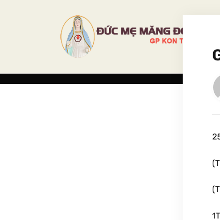
2
(T
(T
1T