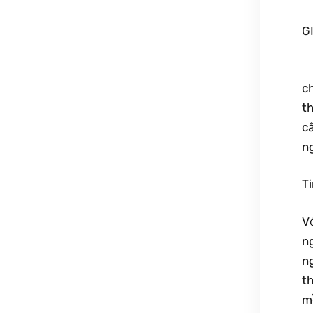
G
​ 
ch
th
cấ
ng
Ti
Vớ
ng
ng
th
m