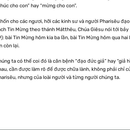
phúc cho con” hay “mừng cho con”.
hốn cho các ngươi, hỡi các kinh sư và người Pharisêu đạo
ch Tin Mừng theo thánh Mátthêu, Chúa Giêsu nói tới bảy lầ
): bài Tin Mừng hôm kia ba lần, bài Tin Mừng hôm qua hai
n còn lại.
úng ta có thể coi đó là căn bệnh “đạo đức giả” hay “giả h
hau, cần được làm rõ để được chữa lành, không phải chỉ c
arisêu, nhưng của loài người và từng người chúng ta.