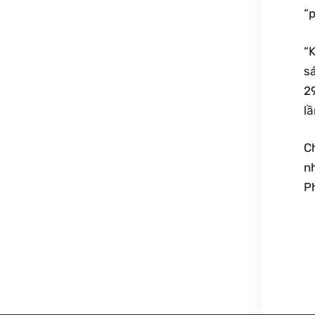
“
“K
sá
29
lầ
Ch
n
Ph