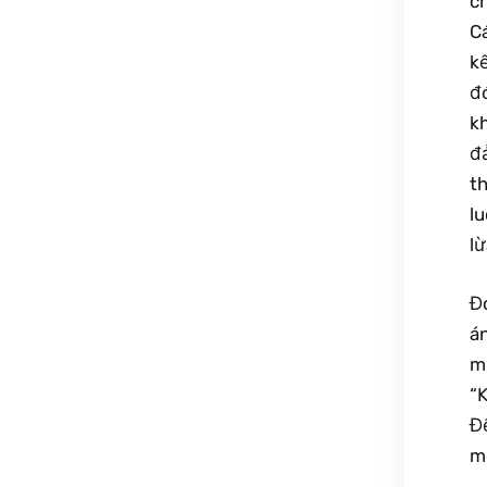
ch
Cá
kế
đó
kh
đ
th
lu
lừ
Đ
án
mừ
“
Để
mộ