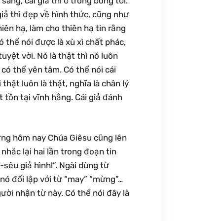
 sáng, cái giả thì ở trong bóng tối.
giả thì đẹp về hình thức, cũng như
iên hạ, làm cho thiên hạ tin rằng
ó thể nói được là xù xì chất phác,
yệt vời. Nó là thật thì nó luôn
có thể yên tâm. Có thể nói cái
thật luôn là thật, nghĩa là chân lý
t tồn tại vĩnh hằng. Cái giả đánh
mừng hôm nay Chúa Giêsu cũng lên
hắc lại hai lần trong đoạn tin
-sêu giả hình!”. Ngài dùng từ
 nó đối lập với từ “may” “mừng”…
ười nhận từ này. Có thể nói đây là