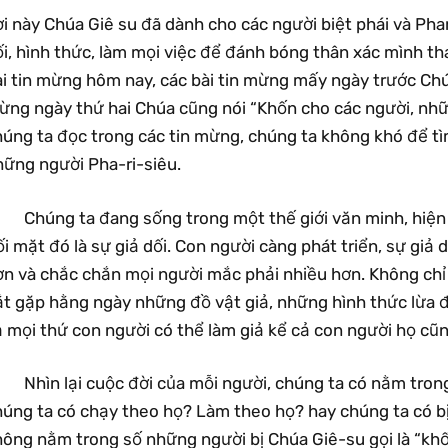
i này Chúa Giê su đã dành cho các người biệt phái và Pha
i, hình thức, làm mọi việc để đánh bóng thân xác mình th
i tin mừng hôm nay, các bài tin mừng mấy ngày trước Chúa
ừng ngày thứ hai Chúa cũng nói “Khốn cho các người, nh
húng ta đọc trong các tin mừng, chúng ta không khó để t
hững người Pha-ri-siêu.
 Chúng ta đang sống trong một thế giới văn minh, hiện 
i mặt đó là sự giả dối. Con người càng phát triển, sự giả d
ơn và chắc chắn mọi người mắc phải nhiều hơn. Không chỉ 
t gặp hằng ngày những đồ vật giả, những hình thức lừa đả
 mọi thứ con người có thể làm giả kể cả con người họ cũn
 Nhìn lại cuộc đời của mỗi người, chúng ta có nằm tron
húng ta có chạy theo họ? Làm theo họ? hay chúng ta có b
ông nằm trong số những người bị Chúa Giê-su gọi là “khốn