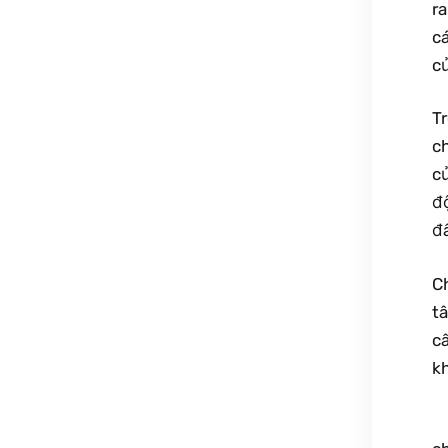
ra
c
củ
Tr
ch
c
độ
đ
C
tâ
câ
kh
​ 