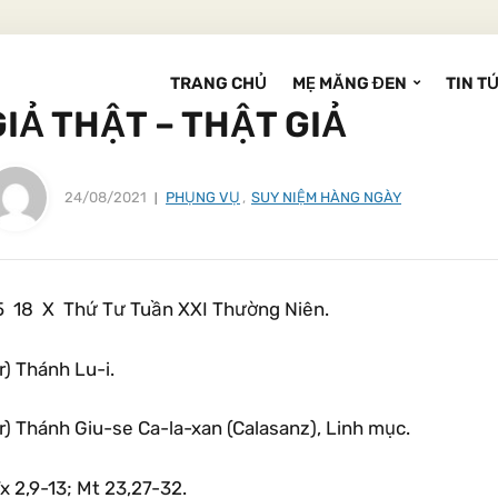
TRANG CHỦ
MẸ MĂNG ĐEN
TIN T
GIẢ THẬT – THẬT GIẢ
24/08/2021
PHỤNG VỤ
,
SUY NIỆM HÀNG NGÀY
5 18 X Thứ Tư Tuần XXI Thường Niên.
r) Thánh Lu-i.
r) Thánh Giu-se Ca-la-xan (Calasanz), Linh mục.
x 2,9-13; Mt 23,27-32.