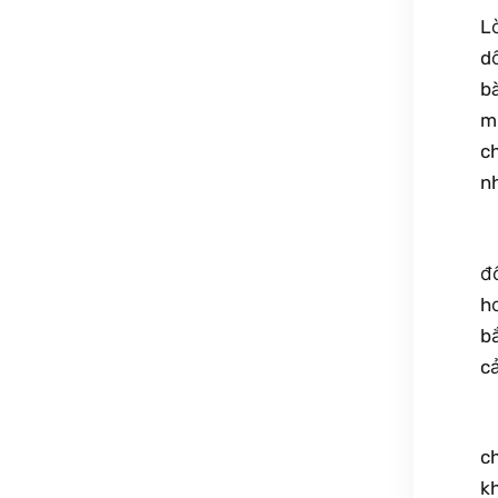
Lờ
dố
bà
m
c
n
​
đố
h
bắ
cả
​
c
kh