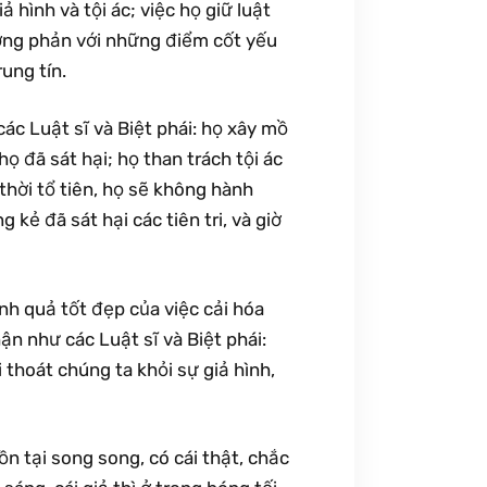
 hình và tội ác; việc họ giữ luật
ơng phản với những điểm cốt yếu
rung tín.
các Luật sĩ và Biệt phái: họ xây mồ
ọ đã sát hại; họ than trách tội ác
thời tổ tiên, họ sẽ không hành
ẻ đã sát hại các tiên tri, và giờ
h quả tốt đẹp của việc cải hóa
n như các Luật sĩ và Biệt phái:
i thoát chúng ta khỏi sự giả hình,
ồn tại song song, có cái thật, chắc