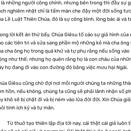
 là những người công chính, nhưng bên trong thì đầy sự giả
ách nghiêm nhặt chỉ là tấm màn che đậy một đời sống tư
a Lề Luật Thiên Chúa, đó là sự công bình, lòng bác ái và t
ong lời kết án thứ bẩy, Chúa Giêsu tố cáo sự giả hình của 
o các tiên tri và sửa sang phần mộ những kẻ mà cha ông h
ủa cha ông họ trong quá khứ và tự phụ rằng nếu sống vào 
ng như thế; nhưng họ quên rằng họ là con cháu của những k
ây họ đang đi vào con đường đó bằng việc mưu hại Ngài.
húa Giêsu cũng chờ đợi nơi mỗi người chúng ta những thàn
m hồn, nếu không, chúng ta cũng sẽ phải lãnh nhận số phậ
y khô sẽ bị chặt đi và bị ném vào lửa đời đời. Xin Chúa giả
ỏi tính ích kỷ và tự mãn.
Từ thuở tạo thiên lập địa tới nay, cái thật cái giả luôn t