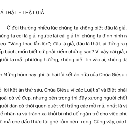
IẢ THẬT – THẬT GIẢ
Ở đời thường nhiều lúc chúng ta không biết đâu là giả, đ
úng ta coi là giả, ngược lại cái giả thì chúng ta đinh ninh 
eo. “Vàng thau lẫn lộn”; đâu là giả, đâu là thật, ai đứng ra
p bách, mốn biết cứ phải kiểm chứng sao? Vì vậy cái giả, 
ười ta mất phương hướng, không biết tin vào ai, không dá
n Mừng hôm nay ghi lại hai lời kết án nữa của Chúa Giêsu c
i lời kết án thứ sáu, Chúa Giêsu ví các Luật sĩ và Biệt p
oài có vẻ đẹp, nhưng bên trong thì đầy xương người chết 
ười dân có thói quen quét vôi trắng các mồ mả, nhất là và
ể nhận ra và tránh xa khỏi bị nhơ uế ngăn trở cho việc p
ồ mả che dấu thực tại ghê tởm bên trong. Cũng vậy, các L