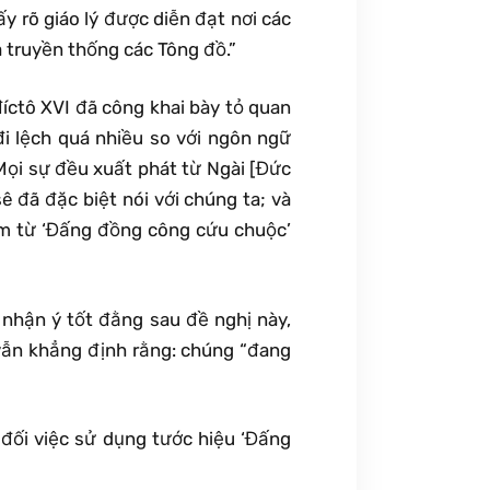
y rõ giáo lý được diễn đạt nơi các
 truyền thống các Tông đồ.”
íctô XVI đã công khai bày tỏ quan
i lệch quá nhiều so với ngôn ngữ
Mọi sự đều xuất phát từ Ngài [Đức
ê đã đặc biệt nói với chúng ta; và
ụm từ ‘Đấng đồng công cứu chuộc’
 nhận ý tốt đằng sau đề nghị này,
vẫn khẳng định rằng: chúng “đang
đối việc sử dụng tước hiệu ‘Đấng