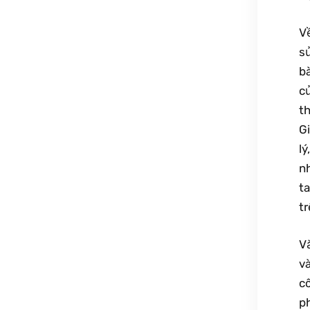
V
sử
b
c
t
G
l
nh
t
tr
Vă
v
c
p