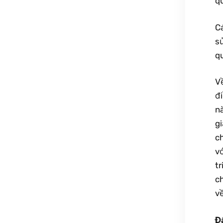
q
C
s
qu
V
đi
n
g
ch
v
tr
c
về
Đ