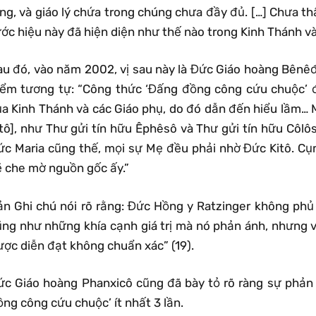
ng, và giáo lý chứa trong chúng chưa đầy đủ. […] Chưa thấ
ớc hiệu này đã hiện diện như thế nào trong Kinh Thánh và
au đó, vào năm 2002, vị sau này là Đức Giáo hoàng Bênêđ
iểm tương tự: “Công thức ‘Đấng đồng công cứu chuộc’ đ
ủa Kinh Thánh và các Giáo phụ, do đó dẫn đến hiểu lầm… 
tô], như Thư gửi tín hữu Êphêsô và Thư gửi tín hữu Côlôs
ức Maria cũng thế, mọi sự Mẹ đều phải nhờ Đức Kitô. C
ẽ che mờ nguồn gốc ấy.”
ản Ghi chú nói rõ rằng: Đức Hồng y Ratzinger không phủ
ũng như những khía cạnh giá trị mà nó phản ánh, nhưng 
ược diễn đạt không chuẩn xác” (19).
ức Giáo hoàng Phanxicô cũng đã bày tỏ rõ ràng sự phản 
ng công cứu chuộc’ ít nhất 3 lần.