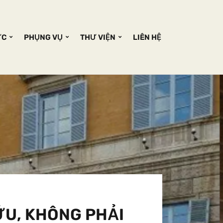
ỨC
PHỤNG VỤ
THƯ VIỆN
LIÊN HỆ
ỮU, KHÔNG PHẢI