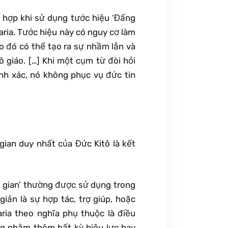
h hợp khi sử dụng tước hiệu ‘Đấng
ria. Tước hiệu này có nguy cơ làm
do đó có thể tạo ra sự nhầm lẫn và
ô giáo. […] Khi một cụm từ đòi hỏi
hính xác, nó không phục vụ đức tin
gian duy nhất của Đức Kitô là kết
g gian’ thường được sử dụng trong
iản là sự hợp tác, trợ giúp, hoặc
ia theo nghĩa phụ thuộc là điều
ng nhằm thêm bất kỳ hiệu lực hay