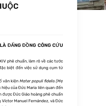
HUỘC
I LÀ ĐẤNG ĐỒNG CÔNG CỨU
XIV phê chuẩn, làm rõ về các tước
 đặc biệt đến việc sử dụng cụm từ
bố văn kiện
Mater populi fidelis
(Mẹ
 hiệu của Đức Maria liên quan đến
iện được Đức Giáo hoàng phê chuẩn
g Víctor Manuel Fernández, và Đức