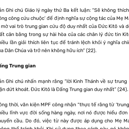
ản Ghi chú Giáo lý ngày thứ Ba kết luận: “Sẽ không thíc
ồng công cứu chuộc’ để định nghĩa sự cộng tác của Mẹ Ma
u mờ vai trò trung gian cứu độ duy nhất của Đức Kitô và 
ất cân bằng trong sự hài hòa của các chân lý đức tin Kit
iều lần giải thích liên tục để tránh lệch khỏi ý nghĩa c
a Dân Chúa và trở nên không hữu ích” (22).
ấng Trung gian
ản Ghi chú nhấn mạnh rằng “lời Kinh Thánh về sự trung 
ận dứt khoát. Đức Kitô là Đấng Trung gian duy nhất” (24).
ồng thời, văn kiện MPF công nhận “thực tế rằng từ ‘trun
hiều lĩnh vực đời sống hàng ngày, nơi nó được hiểu đơn g
huyển cầu. Do đó, việc từ này được áp dụng cho Mẹ Mar
hông thể tránh khỏi. Khi sử dụng theo cách này, nó khô