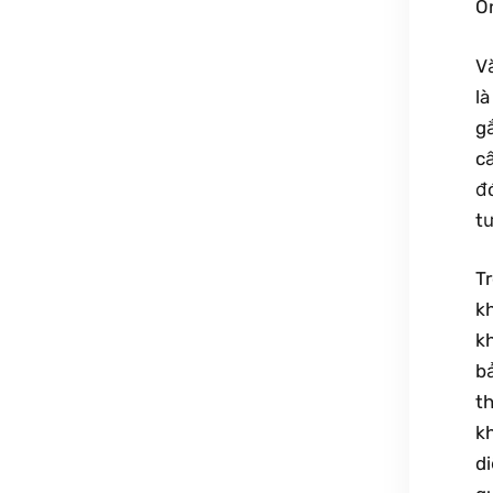
Ô
V
l
gắ
c
đ
t
T
k
k
b
t
k
d