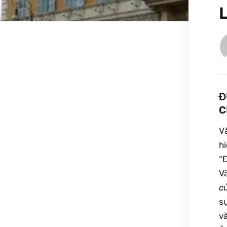
Đ
C
V
h
“
V
c
s
v