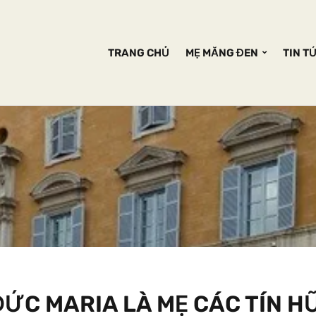
TRANG CHỦ
MẸ MĂNG ĐEN
TIN T
ĐỨC MARIA LÀ MẸ CÁC TÍN H