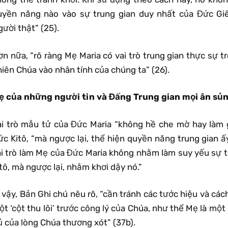
uyền năng nào vào sự trung gian duy nhất của Đức Giês
ười thật” (25).
ơn nữa, “rõ ràng Mẹ Maria có vai trò trung gian thực sự
iên Chúa vào nhân tính của chúng ta” (26).
ẹ của những người tin và Đấng Trung gian mọi ân sủ
ai trò mẫu tử của Đức Maria “không hề che mờ hay làm 
ức Kitô, “mà ngược lại, thể hiện quyền năng trung gian ấ
ai trò làm Mẹ của Đức Maria không nhằm làm suy yếu sự 
tô, mà ngược lại, nhằm khơi dậy nó.”
 vậy, Bản Ghi chú nêu rõ, “cần tránh các tước hiệu và các
t ‘cột thu lôi’ trước công lý của Chúa, như thể Mẹ là một
ủ của lòng Chúa thương xót” (37b).