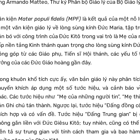
ng Armando Matteo, Thư ký Phân bộ Giáo lý của Bộ Giáo lý
ăn kiện
Mater populi fidelis (MPF)
là kết quả của một nỗ l
à một văn kiện giáo lý về lòng sùng kính Đức Maria, tập 
n bó với công trình của Đức Kitô trong vai trò là Mẹ của
ấp nền tảng Kinh thánh quan trọng cho lòng sùng kính Đứ
óng góp từ các Giáo phụ, Tiến sĩ Hội thánh, các yếu t
ưởng của các Đức Giáo hoàng gần đây.
rong khuôn khổ tích cực ấy, văn bản giáo lý này phân tí
huyến khích áp dụng một số tước hiệu, và cảnh báo v
hác. Các tước hiệu như “Mẹ của những người tin”, “Mẹ thi
ản Ghi chú tán thành. Ngược lại, tước hiệu “Đấng đồng 
hích hợp và có vấn đề. Tước hiệu “Đấng Trung gian” bị
hông gắn liền với Đức Giêsu Kitô; tuy nhiên, cũng có th
iễn tả sự trung gian với tính cách tham gia và bao hà