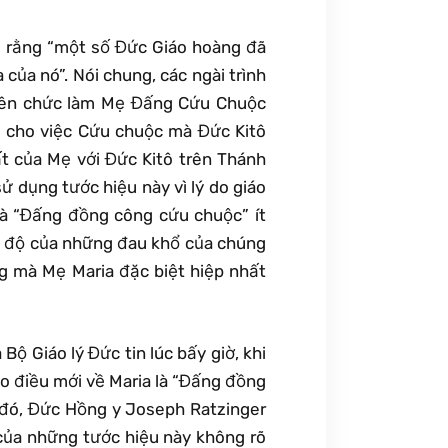
i rằng “một số Đức Giáo hoàng đã
của nó”. Nói chung, các ngài trình
thiên chức làm Mẹ Đấng Cứu Chuộc
àm cho việc Cứu chuộc mà Đức Kitô
ất của Mẹ với Đức Kitô trên Thánh
ử dụng tước hiệu này vì lý do giáo
 là “Đấng đồng công cứu chuộc” ít
 cứu độ của những đau khổ của chúng
ng mà Mẹ Maria đặc biệt hiệp nhất
Bộ Giáo lý Đức tin lúc bấy giờ, khi
o điều mới về Maria là “Đấng đồng
 đó, Đức Hồng y Joseph Ratzinger
 của những tước hiệu này không rõ