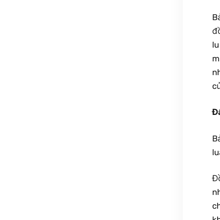
B
đ
l
m
nh
củ
Đ
B
lu
Đ
n
c
k