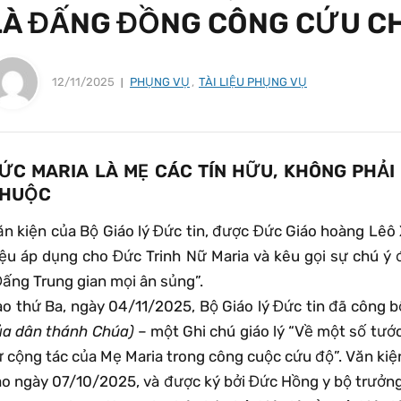
LÀ ĐẤNG ĐỒNG CÔNG CỨU C
12/11/2025
PHỤNG VỤ
,
TÀI LIỆU PHỤNG VỤ
ỨC MARIA LÀ MẸ CÁC TÍN HỮU, KHÔNG PHẢ
HUỘC
ăn kiện của Bộ Giáo lý Đức tin, được Đức Giáo hoàng Lêô 
iệu áp dụng cho Đức Trinh Nữ Maria và kêu gọi sự chú ý
Đấng Trung gian mọi ân sủng”.
ào thứ Ba, ngày 04/11/2025, Bộ Giáo lý Đức tin đã công 
ủa dân thánh Chúa)
– một Ghi chú giáo lý “Về một số tước
ự cộng tác của Mẹ Maria trong công cuộc cứu độ”. Văn k
ào ngày 07/10/2025, và được ký bởi Đức Hồng y bộ trưởn