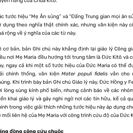
uyền năng của Chúa Kitô.
ác tước hiệu “Mẹ Ân sủng” và “Đấng Trung gian mọi ân s
ử dụng theo nghĩa thật chính xác, nhưng văn kiện này c
á rộng về ý nghĩa của các từ này.
ề cơ bản, bản Ghi chú này khẳng định lại giáo lý Công 
ều nơi Mẹ Maria đều hướng tới trung tâm là Đức Kitô và cô
ày, ngay cả khi một số tước hiệu của Đức Maria có thể đ
iải chính thống, văn kiện
Mater populi fidelis
vẫn cho r
úng. Khi trình bày bản Ghi chú Giáo lý này, Đức Hồng y F
ới lòng sùng kính phổ biến, nhưng cảnh báo về các nhó
iển khai giáo lý và gây nghi ngờ nơi các tín hữu, kể cả 
hính trong việc giải thích những tước hiệu này áp dụng c
 mối liên hệ của Mẹ Maria với công trình cứu độ của Đức K
ấng đồng công cứu chuộc