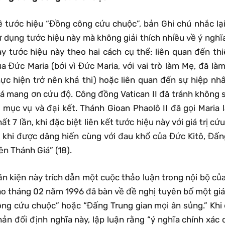
ề tước hiệu “Đồng công cứu chuộc”, bản Ghi chú nhắc lạ
 dụng tước hiệu này mà không giải thích nhiều về ý nghĩa 
ày tước hiệu này theo hai cách cụ thể: liên quan đến 
ủa Đức Maria (bởi vì Đức Maria, với vai trò làm Mẹ, đã l
hực hiện trở nên khả thi) hoặc liên quan đến sự hiệp nh
iá mang ơn cứu độ. Công đồng Vatican II đã tránh không s
ý, mục vụ và đại kết. Thánh Gioan Phaolô II đã gọi Maria
ất 7 lần, khi đặc biệt liên kết tước hiệu này với giá trị
a khi được dâng hiến cùng với đau khổ của Đức Kitô, Đấ
ên Thánh Giá” (18).
n kiện này trích dẫn một cuộc thảo luận trong nội bộ của 
ào tháng 02 năm 1996 đã bàn về đề nghị tuyên bố một giá
ông cứu chuộc” hoặc “Đấng Trung gian mọi ân sủng.” Khi
hản đối định nghĩa này, lập luận rằng “ý nghĩa chính xác