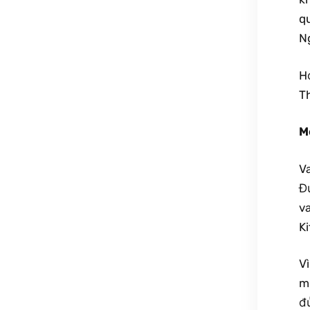
q
Ng
H
Th
M
V
Đ
v
Ki
Vì
mộ
đ