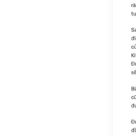
rà
tư
S
đ
c
Ki
Đ
s
B
c
đ
Đ
đồ