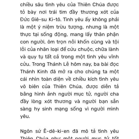
chiều sâu tình yêu của Thiên Chúa được
tỏ bày nơi trái tim đầy thương xót của
Đức Giê-su Ki-tô. Tình yêu ấy không phải
là một ý niệm trừu tượng, nhưng là một
thực tại sống động, mang lấy thân phận
con người, ôm trọn nỗi khốn cùng và tội
lỗi của nhân loại để cứu chuộc, chữa lành
và quy tụ tất cả trong một tình yêu vĩnh
cửu. Trong Thánh Lễ hôm nay, ba bài đọc
Thánh Kinh đã mở ra cho chúng ta một
cái nhìn toàn diện về chiều kích tình yêu
vô biên của Thiên Chúa, được diễn tả
bằng hình ảnh người mục tử, người cha
đầy lòng xót thương và người bạn sẵn
sàng hy sinh mạng sống vì người mình
yêu.
Ngôn sứ Ê-dê-ki-en đã mô tả tình yêu
Thiên Chúa như một người mục tử tốt