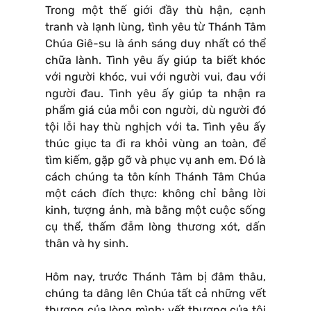
Trong một thế giới đầy thù hận, cạnh
tranh và lạnh lùng, tình yêu từ Thánh Tâm
Chúa Giê-su là ánh sáng duy nhất có thể
chữa lành. Tình yêu ấy giúp ta biết khóc
với người khóc, vui với người vui, đau với
người đau. Tình yêu ấy giúp ta nhận ra
phẩm giá của mỗi con người, dù người đó
tội lỗi hay thù nghịch với ta. Tình yêu ấy
thúc giục ta đi ra khỏi vùng an toàn, để
tìm kiếm, gặp gỡ và phục vụ anh em. Đó là
cách chúng ta tôn kính Thánh Tâm Chúa
một cách đích thực: không chỉ bằng lời
kinh, tượng ảnh, mà bằng một cuộc sống
cụ thể, thấm đẫm lòng thương xót, dấn
thân và hy sinh.
Hôm nay, trước Thánh Tâm bị đâm thâu,
chúng ta dâng lên Chúa tất cả những vết
thương của lòng mình: vết thương của tội