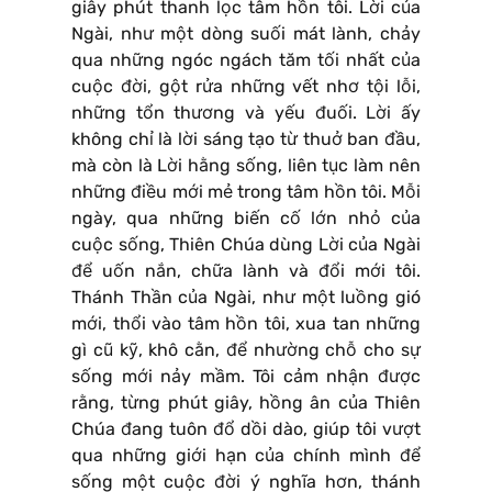
giây phút thanh lọc tâm hồn tôi. Lời của
Ngài, như một dòng suối mát lành, chảy
qua những ngóc ngách tăm tối nhất của
cuộc đời, gột rửa những vết nhơ tội lỗi,
những tổn thương và yếu đuối. Lời ấy
không chỉ là lời sáng tạo từ thuở ban đầu,
mà còn là Lời hằng sống, liên tục làm nên
những điều mới mẻ trong tâm hồn tôi. Mỗi
ngày, qua những biến cố lớn nhỏ của
cuộc sống, Thiên Chúa dùng Lời của Ngài
để uốn nắn, chữa lành và đổi mới tôi.
Thánh Thần của Ngài, như một luồng gió
mới, thổi vào tâm hồn tôi, xua tan những
gì cũ kỹ, khô cằn, để nhường chỗ cho sự
sống mới nảy mầm. Tôi cảm nhận được
rằng, từng phút giây, hồng ân của Thiên
Chúa đang tuôn đổ dồi dào, giúp tôi vượt
qua những giới hạn của chính mình để
sống một cuộc đời ý nghĩa hơn, thánh