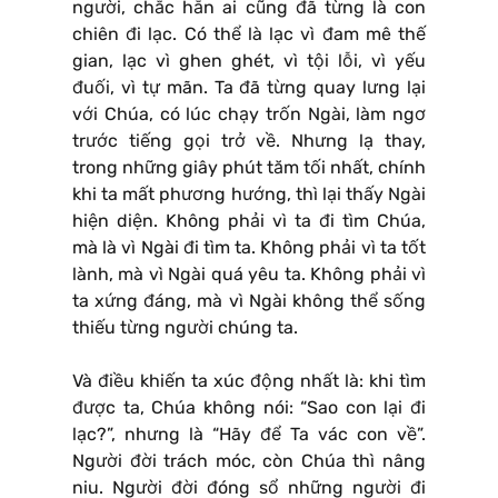
người, chắc hẳn ai cũng đã từng là con
chiên đi lạc. Có thể là lạc vì đam mê thế
gian, lạc vì ghen ghét, vì tội lỗi, vì yếu
đuối, vì tự mãn. Ta đã từng quay lưng lại
với Chúa, có lúc chạy trốn Ngài, làm ngơ
trước tiếng gọi trở về. Nhưng lạ thay,
trong những giây phút tăm tối nhất, chính
khi ta mất phương hướng, thì lại thấy Ngài
hiện diện. Không phải vì ta đi tìm Chúa,
mà là vì Ngài đi tìm ta. Không phải vì ta tốt
lành, mà vì Ngài quá yêu ta. Không phải vì
ta xứng đáng, mà vì Ngài không thể sống
thiếu từng người chúng ta.
Và điều khiến ta xúc động nhất là: khi tìm
được ta, Chúa không nói: “Sao con lại đi
lạc?”, nhưng là “Hãy để Ta vác con về”.
Người đời trách móc, còn Chúa thì nâng
niu. Người đời đóng sổ những người đi