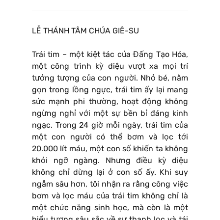
LỄ THÁNH TÂM CHÚA GIÊ-SU
Trái tim – một kiệt tác của Đấng Tạo Hóa,
một công trình kỳ diệu vượt xa mọi trí
tưởng tượng của con người. Nhỏ bé, nằm
gọn trong lồng ngực, trái tim ấy lại mang
sức mạnh phi thường, hoạt động không
ngừng nghỉ với một sự bền bỉ đáng kinh
ngạc. Trong 24 giờ mỗi ngày, trái tim của
một con người có thể bơm và lọc tới
20.000 lít máu, một con số khiến ta không
khỏi ngỡ ngàng. Nhưng điều kỳ diệu
không chỉ dừng lại ở con số ấy. Khi suy
ngẫm sâu hơn, tôi nhận ra rằng công việc
bơm và lọc máu của trái tim không chỉ là
một chức năng sinh học, mà còn là một
biểu tượng sâu sắc về sự thanh lọc và tái