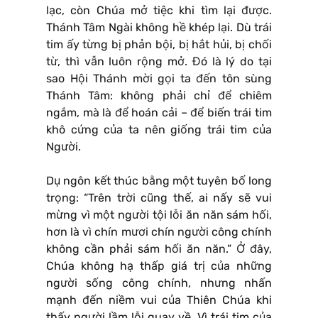
lạc, còn Chúa mở tiệc khi tìm lại được.
Thánh Tâm Ngài không hề khép lại. Dù trái
tim ấy từng bị phản bội, bị hắt hủi, bị chối
từ, thì vẫn luôn rộng mở. Đó là lý do tại
sao Hội Thánh mời gọi ta đến tôn sùng
Thánh Tâm: không phải chỉ để chiêm
ngắm, mà là để hoán cải – để biến trái tim
khô cứng của ta nên giống trái tim của
Người.
Dụ ngôn kết thúc bằng một tuyên bố long
trọng: “Trên trời cũng thế, ai nấy sẽ vui
mừng vì một người tội lỗi ăn năn sám hối,
hơn là vì chín mươi chín người công chính
không cần phải sám hối ăn năn.” Ở đây,
Chúa không hạ thấp giá trị của những
người sống công chính, nhưng nhấn
mạnh đến niềm vui của Thiên Chúa khi
thấy người lầm lỗi quay về. Vì trái tim của