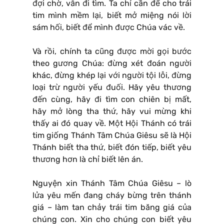
đợi chờ, vẫn đi tìm. Ta chỉ cần để cho trái
tim mình mềm lại, biết mở miệng nói lời
sám hối, biết để mình được Chúa vác về.
Và rồi, chính ta cũng được mời gọi bước
theo gương Chúa: đừng xét đoán người
khác, đừng khép lại với người tội lỗi, đừng
loại trừ người yếu đuối. Hãy yêu thương
đến cùng, hãy đi tìm con chiên bị mất,
hãy mở lòng tha thứ, hãy vui mừng khi
thấy ai đó quay về. Một Hội Thánh có trái
tim giống Thánh Tâm Chúa Giêsu sẽ là Hội
Thánh biết tha thứ, biết đón tiếp, biết yêu
thương hơn là chỉ biết lên án.
Nguyện xin Thánh Tâm Chúa Giêsu – lò
lửa yêu mến đang cháy bừng trên thánh
giá – làm tan chảy trái tim băng giá của
chúng con. Xin cho chúng con biết yêu