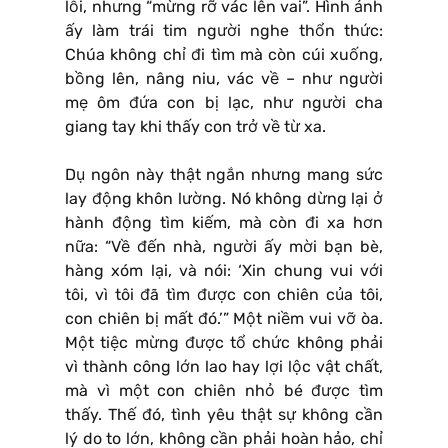
lỗi, nhưng “mừng rỡ vác lên vai”. Hình ảnh
ấy làm trái tim người nghe thổn thức:
Chúa không chỉ đi tìm mà còn cúi xuống,
bồng lên, nâng niu, vác về – như người
mẹ ôm đứa con bị lạc, như người cha
giang tay khi thấy con trở về từ xa.
Dụ ngôn này thật ngắn nhưng mang sức
lay động khôn lường. Nó không dừng lại ở
hành động tìm kiếm, mà còn đi xa hơn
nữa: “Về đến nhà, người ấy mời bạn bè,
hàng xóm lại, và nói: ‘Xin chung vui với
tôi, vì tôi đã tìm được con chiên của tôi,
con chiên bị mất đó.’” Một niềm vui vỡ òa.
Một tiệc mừng được tổ chức không phải
vì thành công lớn lao hay lợi lộc vật chất,
mà vì một con chiên nhỏ bé được tìm
thấy. Thế đó, tình yêu thật sự không cần
lý do to lớn, không cần phải hoàn hảo, chỉ