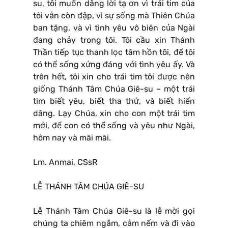
su, tôi muốn dâng lời tạ ơn vì trái tim của
tôi vẫn còn đập, vì sự sống mà Thiên Chúa
ban tặng, và vì tình yêu vô biên của Ngài
đang chảy trong tôi. Tôi cầu xin Thánh
Thần tiếp tục thanh lọc tâm hồn tôi, để tôi
có thể sống xứng đáng với tình yêu ấy. Và
trên hết, tôi xin cho trái tim tôi được nên
giống Thánh Tâm Chúa Giê-su – một trái
tim biết yêu, biết tha thứ, và biết hiến
dâng. Lạy Chúa, xin cho con một trái tim
mới, để con có thể sống và yêu như Ngài,
hôm nay và mãi mãi.
Lm. Anmai, CSsR
LỄ THÁNH TÂM CHÚA GIÊ-SU
Lễ Thánh Tâm Chúa Giê-su là lễ mời gọi
chúng ta chiêm ngắm, cảm nếm và đi vào