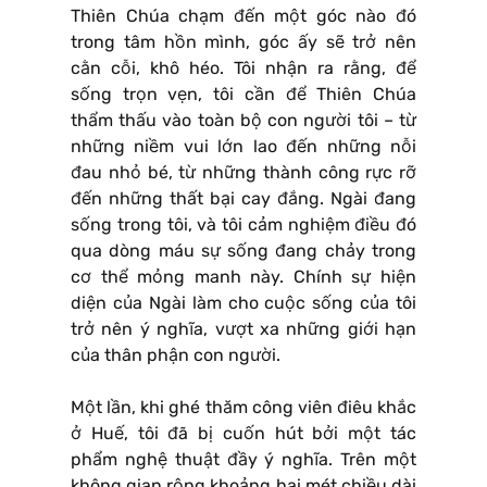
Thiên Chúa chạm đến một góc nào đó
trong tâm hồn mình, góc ấy sẽ trở nên
cằn cỗi, khô héo. Tôi nhận ra rằng, để
sống trọn vẹn, tôi cần để Thiên Chúa
thẩm thấu vào toàn bộ con người tôi – từ
những niềm vui lớn lao đến những nỗi
đau nhỏ bé, từ những thành công rực rỡ
đến những thất bại cay đắng. Ngài đang
sống trong tôi, và tôi cảm nghiệm điều đó
qua dòng máu sự sống đang chảy trong
cơ thể mỏng manh này. Chính sự hiện
diện của Ngài làm cho cuộc sống của tôi
trở nên ý nghĩa, vượt xa những giới hạn
của thân phận con người.
Một lần, khi ghé thăm công viên điêu khắc
ở Huế, tôi đã bị cuốn hút bởi một tác
phẩm nghệ thuật đầy ý nghĩa. Trên một
không gian rộng khoảng hai mét chiều dài