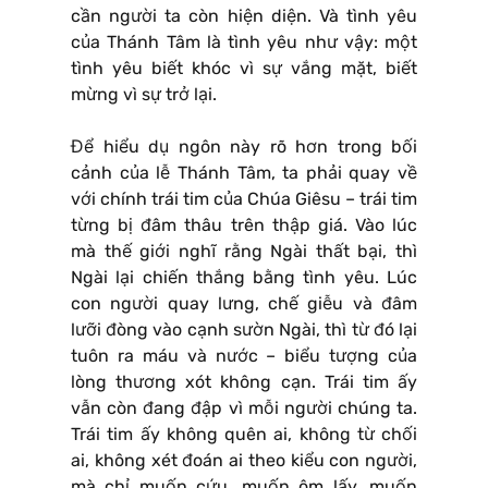
cần người ta còn hiện diện. Và tình yêu
của Thánh Tâm là tình yêu như vậy: một
tình yêu biết khóc vì sự vắng mặt, biết
mừng vì sự trở lại.
Để hiểu dụ ngôn này rõ hơn trong bối
cảnh của lễ Thánh Tâm, ta phải quay về
với chính trái tim của Chúa Giêsu – trái tim
từng bị đâm thâu trên thập giá. Vào lúc
mà thế giới nghĩ rằng Ngài thất bại, thì
Ngài lại chiến thắng bằng tình yêu. Lúc
con người quay lưng, chế giễu và đâm
lưỡi đòng vào cạnh sườn Ngài, thì từ đó lại
tuôn ra máu và nước – biểu tượng của
lòng thương xót không cạn. Trái tim ấy
vẫn còn đang đập vì mỗi người chúng ta.
Trái tim ấy không quên ai, không từ chối
ai, không xét đoán ai theo kiểu con người,
mà chỉ muốn cứu, muốn ôm lấy, muốn