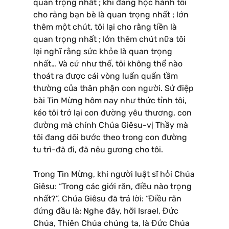
quan trọng nhất ; khi đang học hành tôi
cho rằng bạn bè là quan trọng nhất ; lớn
thêm một chút, tôi lại cho rằng tiền là
quan trọng nhất ; lớn thêm chút nữa tôi
lại nghĩ rằng sức khỏe là quan trọng
nhất… Và cứ như thế, tôi không thể nào
thoát ra được cái vòng luẩn quẩn tầm
thường của thân phận con người. Sứ điệp
bài Tin Mừng hôm nay như thức tỉnh tôi,
kéo tôi trở lại con đường yêu thương, con
đường mà chính Chúa Giêsu-vị Thầy mà
tôi đang dõi bước theo trong con đường
tu trì-đã đi, đã nêu gương cho tôi.
Trong Tin Mừng, khi người luật sĩ hỏi Chúa
Giêsu: “Trong các giới răn, điều nào trọng
nhất?”. Chúa Giêsu đã trả lời: “Điều răn
đứng đầu là: Nghe đây, hỡi Israel, Đức
Chúa, Thiên Chúa chúng ta, là Đức Chúa