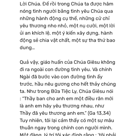
Lời Chúa. Để rồi trong Chúa ta được hâm
nóng tình người bằng tình yêu Chúa qua
những hành động cụ thể, những cử chỉ
yêu thương nho nhỏ, một nụ cười, một lời
ủi an khích lệ, một ý kiến xây dựng, hành
động sẻ chia vật chất, một sự tha thứ bao
dung…
Quả vậy, giáo huấn của Chúa Giêsu không
đi ra ngoài con đường tình yêu. Và chính
Ngài đã bước vào con đường tình ấy
trước, hầu nêu gương cho hết thảy chúng
ta. Như trong Bữa Tiệc Ly, Chúa Giêsu nói
: “Thầy ban cho anh em một điều răn mới
là anh em hãy yêu thương nhau, như
Thầy đã yêu thương anh em.” (Ga 13,34)
Tuy nhiên, tôi lại cảm thấy có một sự mâu
thuẫn ngay trong chính con người mình.
Một đàng, lý trí tôi xác định rằng : ‘tôi phải