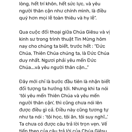
lòng, hết trí khôn, hết sức lực, và yêu
người thân cận như chính mình, là điều
quý hơn mọi lễ toàn thiêu và hy lễ”.
Qua cuộc đối thoại giữa Chúa Giêsu và vị
kinh sư trong trình thuật Tin Mừng hôm
nay cho chúng ta biết, trước hết : “Đức
Chúa, Thiên Chúa chúng ta, là Đức Chúa
duy nhất. Ngươi phải yêu mến Đức
Chúa….và yêu người thân cận…”
Đây mới chỉ là bước đầu tiên là nhận biết
đối tượng ta hướng tới. Nhưng khi ta nói
‘tôi yêu mến Thiên Chúa và yêu mến
người thân cận’, thì cũng chưa nói lên
được điều gì cả. Điều này cũng tương tự
như ta nói : ‘tôi học, tôi ăn, tôi suy nghĩ…’
Ta chưa có được câu trả lời trọn vẹn. Vế
tiếp theo của câu trả lời của Chúa Giêsu