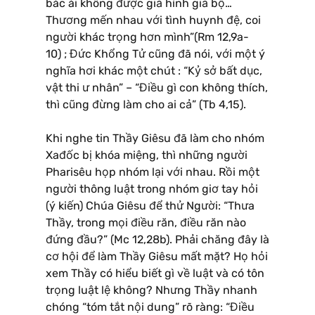
bác ái không được giả hình giả bộ…
Thương mến nhau với tình huynh đệ, coi
người khác trọng hơn mình”(Rm 12,9a-
10) ; Đức Khổng Tử cũng đã nói, với một ý
nghĩa hơi khác một chút : “Kỷ sở bất dục,
vật thi ư nhân” – “Điều gì con không thích,
thì cũng đừng làm cho ai cả” (Tb 4,15).
Khi nghe tin Thầy Giêsu đã làm cho nhóm
Xađốc bị khóa miệng, thì những người
Pharisêu họp nhóm lại với nhau. Rồi một
người thông luật trong nhóm giơ tay hỏi
(ý kiến) Chúa Giêsu để thử Người: “Thưa
Thầy, trong mọi điều răn, điều răn nào
đứng đầu?” (Mc 12,28b). Phải chăng đây là
cơ hội để làm Thầy Giêsu mất mặt? Họ hỏi
xem Thầy có hiểu biết gì về luật và có tôn
trọng luật lệ không? Nhưng Thầy nhanh
chóng “tóm tắt nội dung” rõ ràng: “Điều