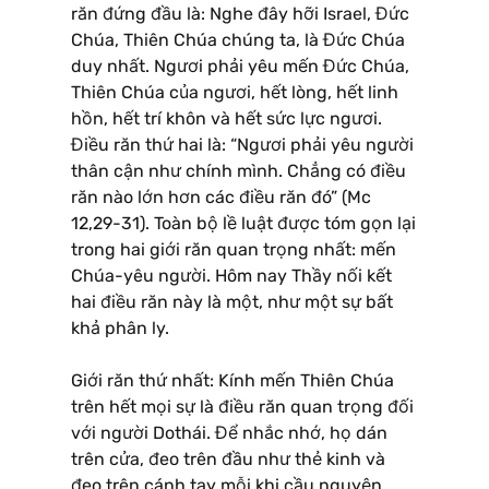
răn đứng đầu là: Nghe đây hỡi Israel, Đức
Chúa, Thiên Chúa chúng ta, là Đức Chúa
duy nhất. Ngươi phải yêu mến Đức Chúa,
Thiên Chúa của ngươi, hết lòng, hết linh
hồn, hết trí khôn và hết sức lực ngươi.
Điều răn thứ hai là: “Ngươi phải yêu người
thân cận như chính mình. Chẳng có điều
răn nào lớn hơn các điều răn đó” (Mc
12,29-31). Toàn bộ lề luật được tóm gọn lại
trong hai giới răn quan trọng nhất: mến
Chúa-yêu người. Hôm nay Thầy nối kết
hai điều răn này là một, như một sự bất
khả phân ly.
Giới răn thứ nhất: Kính mến Thiên Chúa
trên hết mọi sự là điều răn quan trọng đối
với người Dothái. Để nhắc nhớ, họ dán
trên cửa, đeo trên đầu như thẻ kinh và
đeo trên cánh tay mỗi khi cầu nguyện