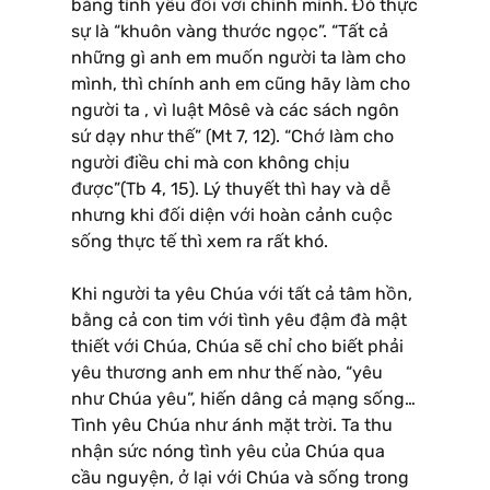
bằng tình yêu đối với chính mình. Đó thực
sự là “khuôn vàng thước ngọc”. “Tất cả
những gì anh em muốn người ta làm cho
mình, thì chính anh em cũng hãy làm cho
người ta , vì luật Môsê và các sách ngôn
sứ dạy như thế” (Mt 7, 12). “Chớ làm cho
người điều chi mà con không chịu
được”(Tb 4, 15). Lý thuyết thì hay và dễ
nhưng khi đối diện với hoàn cảnh cuộc
sống thực tế thì xem ra rất khó.
Khi người ta yêu Chúa với tất cả tâm hồn,
bằng cả con tim với tình yêu đậm đà mật
thiết với Chúa, Chúa sẽ chỉ cho biết phải
yêu thương anh em như thế nào, “yêu
như Chúa yêu”, hiến dâng cả mạng sống…
Tình yêu Chúa như ánh mặt trời. Ta thu
nhận sức nóng tình yêu của Chúa qua
cầu nguyện, ở lại với Chúa và sống trong