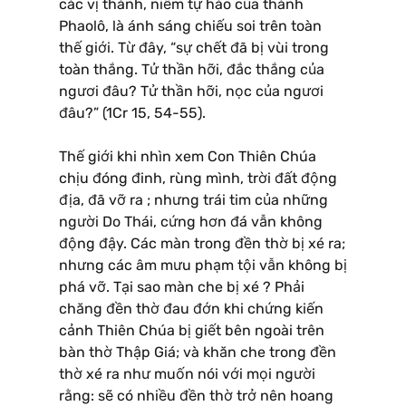
các vị thánh, niềm tự hào của thánh
Phaolô, là ánh sáng chiếu soi trên toàn
thế giới. Từ đây, “sự chết đã bị vùi trong
toàn thắng. Tử thần hỡi, đắc thắng của
ngươi đâu? Tử thần hỡi, nọc của ngươi
đâu?” (1Cr 15, 54-55).
Thế giới khi nhìn xem Con Thiên Chúa
chịu đóng đinh, rùng mình, trời đất động
địa, đã vỡ ra ; nhưng trái tim của những
người Do Thái, cứng hơn đá vẫn không
động đậy. Các màn trong đền thờ bị xé ra;
nhưng các âm mưu phạm tội vẫn không bị
phá vỡ. Tại sao màn che bị xé ? Phải
chăng đền thờ đau đớn khi chứng kiến
cảnh Thiên Chúa bị giết bên ngoài trên
bàn thờ Thập Giá; và khăn che trong đền
thờ xé ra như muốn nói với mọi người
rằng: sẽ có nhiều đền thờ trở nên hoang