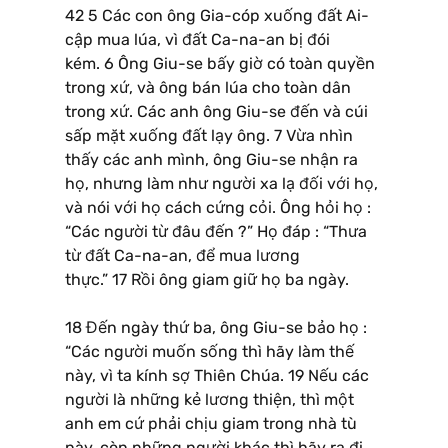
42 5 Các con ông Gia-cóp xuống đất Ai-
cập mua lúa, vì đất Ca-na-an bị đói
kém. 6 Ông Giu-se bấy giờ có toàn quyền
trong xứ, và ông bán lúa cho toàn dân
trong xứ. Các anh ông Giu-se đến và cúi
sấp mặt xuống đất lạy ông. 7 Vừa nhìn
thấy các anh mình, ông Giu-se nhận ra
họ, nhưng làm như người xa lạ đối với họ,
và nói với họ cách cứng cỏi. Ông hỏi họ :
“Các người từ đâu đến ?” Họ đáp : “Thưa
từ đất Ca-na-an, để mua lương
thực.” 17 Rồi ông giam giữ họ ba ngày.
18 Đến ngày thứ ba, ông Giu-se bảo họ :
“Các người muốn sống thì hãy làm thế
này, vì ta kính sợ Thiên Chúa. 19 Nếu các
người là những kẻ lương thiện, thì một
anh em cứ phải chịu giam trong nhà tù
này, còn những người khác thì hãy ra đi,