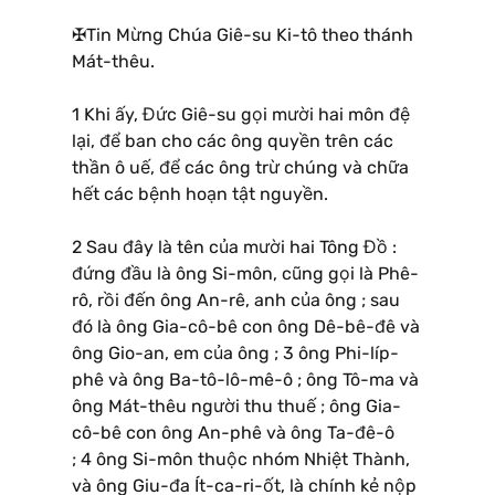
✠Tin Mừng Chúa Giê-su Ki-tô theo thánh
Mát-thêu.
1 Khi ấy, Đức Giê-su gọi mười hai môn đệ
lại, để ban cho các ông quyền trên các
thần ô uế, để các ông trừ chúng và chữa
hết các bệnh hoạn tật nguyền.
2 Sau đây là tên của mười hai Tông Đồ :
đứng đầu là ông Si-môn, cũng gọi là Phê-
rô, rồi đến ông An-rê, anh của ông ; sau
đó là ông Gia-cô-bê con ông Dê-bê-đê và
ông Gio-an, em của ông ; 3 ông Phi-líp-
phê và ông Ba-tô-lô-mê-ô ; ông Tô-ma và
ông Mát-thêu người thu thuế ; ông Gia-
cô-bê con ông An-phê và ông Ta-đê-ô
; 4 ông Si-môn thuộc nhóm Nhiệt Thành,
và ông Giu-đa Ít-ca-ri-ốt, là chính kẻ nộp