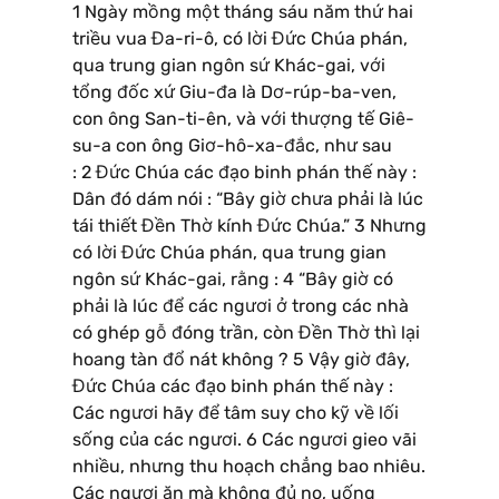
1 Ngày mồng một tháng sáu năm thứ hai
triều vua Đa-ri-ô, có lời Đức Chúa phán,
qua trung gian ngôn sứ Khác-gai, với
tổng đốc xứ Giu-đa là Dơ-rúp-ba-ven,
con ông San-ti-ên, và với thượng tế Giê-
su-a con ông Giơ-hô-xa-đắc, như sau
: 2 Đức Chúa các đạo binh phán thế này :
Dân đó dám nói : “Bây giờ chưa phải là lúc
tái thiết Đền Thờ kính Đức Chúa.” 3 Nhưng
có lời Đức Chúa phán, qua trung gian
ngôn sứ Khác-gai, rằng : 4 “Bây giờ có
phải là lúc để các ngươi ở trong các nhà
có ghép gỗ đóng trần, còn Đền Thờ thì lại
hoang tàn đổ nát không ? 5 Vậy giờ đây,
Đức Chúa các đạo binh phán thế này :
Các ngươi hãy để tâm suy cho kỹ về lối
sống của các ngươi. 6 Các ngươi gieo vãi
nhiều, nhưng thu hoạch chẳng bao nhiêu.
Các ngươi ăn mà không đủ no, uống