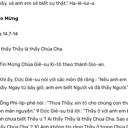
ầy, và anh em sẽ biết sự thật.” Ha-lê-lui-a.
in Mừng
 14,7-14
 thấy Thầy là thấy Chúa Cha.
Tin Mừng Chúa Giê-su Ki-tô theo thánh Gio-an.
Khi ấy, Đức Giê-su nói với các môn đệ rằng : “Nếu anh em
ầy. Ngay từ bây giờ, anh em biết Người và đã thấy Người.
Ông Phi-líp-phê nói : “Thưa Thầy, xin tỏ cho chúng con t
n mãn nguyện.” 9 Đức Giê-su trả lời : “Thầy ở với anh em 
h chưa biết Thầy ư ? Ai thấy Thầy là thấy Chúa Cha. Sao an
hấy Chúa Cha’ ? 10 Anh không tin rằng Thầy ở trong Chúa 