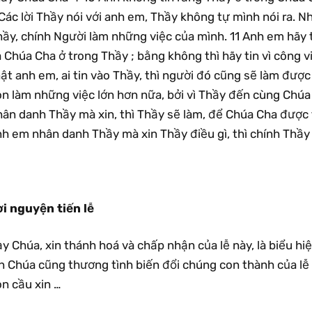
Các lời Thầy nói với anh em, Thầy không tự mình nói ra. 
hầy, chính Người làm những việc của mình. 11 Anh em hãy 
 Chúa Cha ở trong Thầy ; bằng không thì hãy tin vì công v
ật anh em, ai tin vào Thầy, thì người đó cũng sẽ làm đượ
n làm những việc lớn hơn nữa, bởi vì Thầy đến cùng Chúa 
hân danh Thầy mà xin, thì Thầy sẽ làm, để Chúa Cha được 
h em nhân danh Thầy mà xin Thầy điều gì, thì chính Thầy 
ời nguyện tiến lễ
y Chúa, xin thánh hoá và chấp nhận của lễ này, là biểu hiệ
in Chúa cũng thương tình biến đổi chúng con thành của l
n cầu xin …