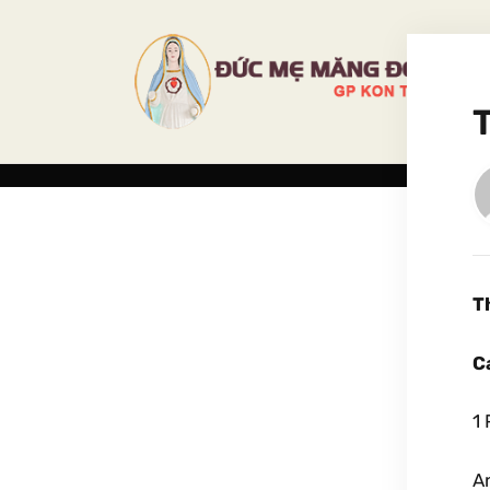
T
C
1 
A