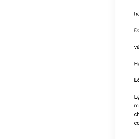
hã
Đấ
v
Ha
L
L
m
c
co