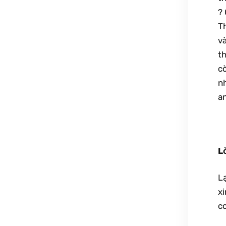
? 
T
và
th
cò
n
an
L
Lạ
x
co