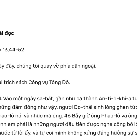
ài đọc
v 13,44-52
y đây, chúng tôi quay về phía dân ngoại.
i trích sách Công vụ Tông Đồ.
4 Vào một ngày sa-bát, gần như cả thành An-ti-ô-khi-a tụ
hững đám đông như vậy, người Do-thái sinh lòng ghen tức
hao-lô nói và nhục mạ ông. 46 Bấy giờ ông Phao-lô và ông
Anh em phải là những người đầu tiên được nghe công bố l
ước từ lời ấy, và tự coi mình không xứng đáng hưởng sự s