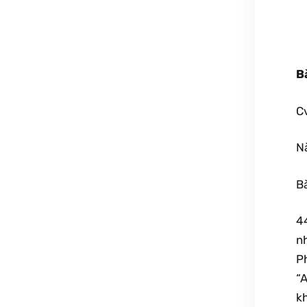
B
C
Nà
Bà
4
n
P
“
kh