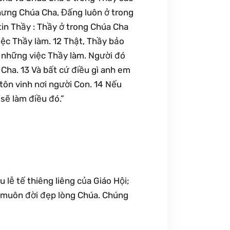
Nhưng Chúa Cha, Đấng luôn ở trong
tin Thầy : Thầy ở trong Chúa Cha
iệc Thầy làm. 12 Thật, Thầy bảo
c những việc Thầy làm. Người đó
Cha. 13 Và bất cứ điều gì anh em
tôn vinh nơi người Con. 14 Nếu
sẽ làm điều đó.”
u lễ tế thiêng liêng của Giáo Hội;
ễ muôn đời đẹp lòng Chúa. Chúng