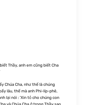
 biết Thầy, anh em cũng biết Cha
”
hấy Chúa Cha, như thế là chúng
bấy lâu, thế mà anh Phi-líp-phê,
h lại nói : ‘Xin tỏ cho chúng con
Cha và Chúa Cha ở trong Thầy sao