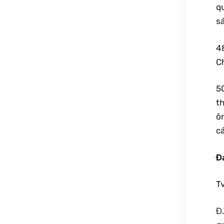
qu
s
4
Ch
5
th
ôn
c
Đ
Tv
Đ