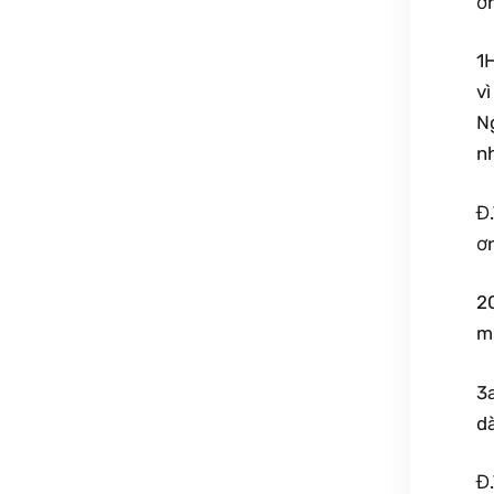
ơ
1
vì
N
n
Đ
ơ
2
m
3a
dà
Đ