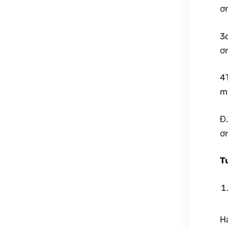
ơ
3
ơ
4T
mừ
Đ
ơ
T
Ha