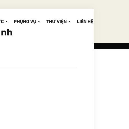
ỨC
PHỤNG VỤ
THƯ VIỆN
LIÊN HỆ
inh