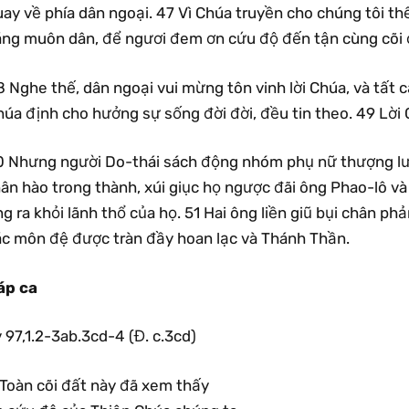
ay về phía dân ngoại. 47 Vì Chúa truyền cho chúng tôi thế
áng muôn dân, để ngươi đem ơn cứu độ đến tận cùng cõi 
8 Nghe thế, dân ngoại vui mừng tôn vinh lời Chúa, và tất
úa định cho hưởng sự sống đời đời, đều tin theo. 49 Lời 
0 Nhưng người Do-thái sách động nhóm phụ nữ thượng lư
ân hào trong thành, xúi giục họ ngược đãi ông Phao-lô và
g ra khỏi lãnh thổ của họ. 51 Hai ông liền giũ bụi chân phả
ác môn đệ được tràn đầy hoan lạc và Thánh Thần.
áp ca
 97,1.2-3ab.3cd-4 (Đ. c.3cd)
.Toàn cõi đất này đã xem thấy