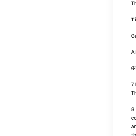
Th
T
Ga
Ai
✠
7 
Th
8 
co
an
t