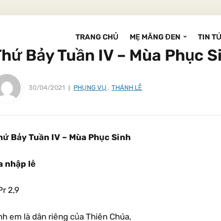
TRANG CHỦ
MẸ MĂNG ĐEN
TIN T
Thứ Bảy Tuần IV – Mùa Phục S
30/04/2021
PHỤNG VỤ
,
THÁNH LỄ
hứ Bảy Tuần IV – Mùa Phục Sinh
a nhập lễ
Pr 2,9
nh em là dân riêng của Thiên Chúa,