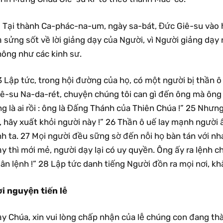
1 Tại thành Ca-phác-na-um, ngày sa-bát, Đức Giê-su vào h
ạ sửng sốt về lời giảng dạy của Người, vì Người giảng dạ
hông như các kinh sư.
 Lập tức, trong hội đường của họ, có một người bị thần ô 
ê-su Na-da-rét, chuyện chúng tôi can gì đến ông mà ông đ
g là ai rồi : ông là Đấng Thánh của Thiên Chúa !” 25 Như
, hãy xuất khỏi người này !” 26 Thần ô uế lay mạnh người ấ
h ta. 27 Mọi người đều sững sờ đến nỗi họ bàn tán với nhau
y thì mới mẻ, người dạy lại có uy quyền. Ông ấy ra lệnh c
ân lệnh !” 28 Lập tức danh tiếng Người đồn ra mọi nơi, kh
ời nguyện tiến lễ
y Chúa, xin vui lòng chấp nhận của lễ chúng con đang thà