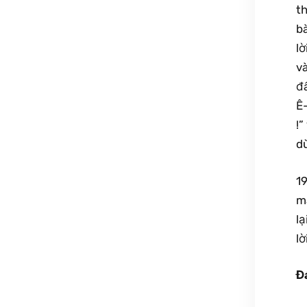
th
bà
lờ
và
đâ
Ê-
!”
d
19
m
lạ
lờ
Đ