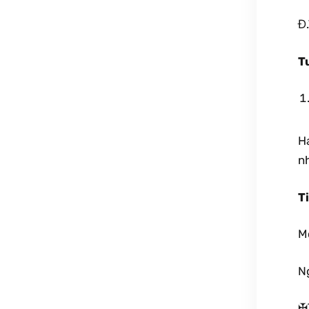
Đ
T
Ha
nh
T
M
N
✠