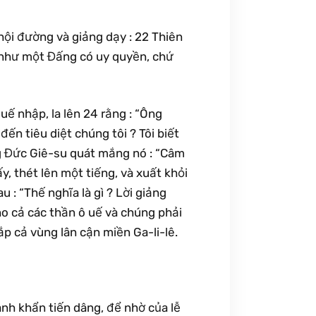
ội đường và giảng dạy : 22 Thiên
y như một Đấng có uy quyền, chứ
uế nhập, la lên 24 rằng : “Ông
ến tiêu diệt chúng tôi ? Tôi biết
ng Đức Giê-su quát mắng nó : “Câm
y, thét lên một tiếng, và xuất khỏi
 : “Thế nghĩa là gì ? Lời giảng
ho cả các thần ô uế và chúng phải
ắp cả vùng lân cận miền Ga-li-lê.
nh khẩn tiến dâng, để nhờ của lễ