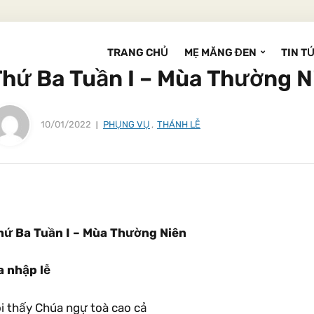
TRANG CHỦ
MẸ MĂNG ĐEN
TIN T
Thứ Ba Tuần I – Mùa Thường N
10/01/2022
PHỤNG VỤ
,
THÁNH LỄ
hứ Ba Tuần I – Mùa Thường Niên
a nhập lễ
ôi thấy Chúa ngự toà cao cả