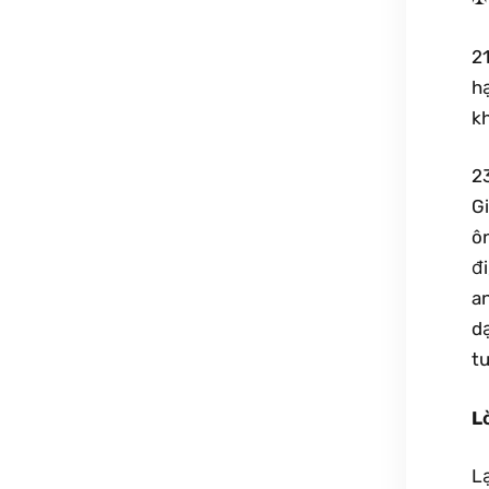
2
h
k
23
Gi
ôn
đi
an
dạ
tu
L
Lạ