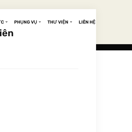
ỨC
PHỤNG VỤ
THƯ VIỆN
LIÊN HỆ
iên