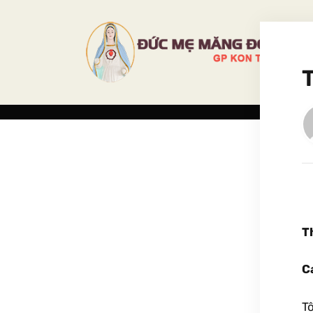
T
C
T