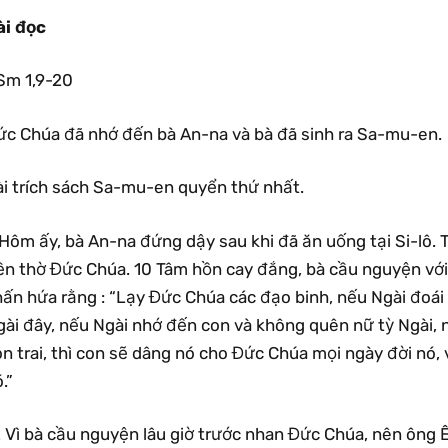
ài đọc
 Sm 1,9-20
ức Chúa đã nhớ đến bà An-na và bà đã sinh ra Sa-mu-en.
ài trích sách Sa-mu-en quyển thứ nhất.
Hôm ấy, bà An-na đứng dậy sau khi đã ăn uống tại Si-lô. T
ền thờ Đức Chúa. 10 Tâm hồn cay đắng, bà cầu nguyện với
ấn hứa rằng : “Lạy Đức Chúa các đạo binh, nếu Ngài đoái 
gài đây, nếu Ngài nhớ đến con và không quên nữ tỳ Ngài,
n trai, thì con sẽ dâng nó cho Đức Chúa mọi ngày đời nó,
.”
 Vì bà cầu nguyện lâu giờ trước nhan Đức Chúa, nên ông Ê