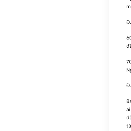
mẹ
Đ
6
đẩ
7
N
Đ
8a
a
đ
tặ