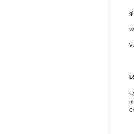
g
và
V
L
L
nh
C