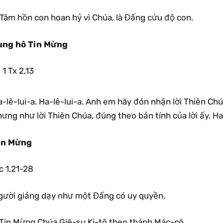
.Tâm hồn con hoan hỷ vì Chúa, là Đấng cứu độ con.
ung hô Tin Mừng
1 Tx 2,13
-lê-lui-a. Ha-lê-lui-a. Anh em hãy đón nhận lời Thiên Ch
ưng như lời Thiên Chúa, đúng theo bản tính của lời ấy. Ha-
in Mừng
c 1,21-28
gười giảng dạy như một Đấng có uy quyền.
Tin Mừng Chúa Giê-su Ki-tô theo thánh Mác-cô.