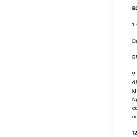
B
1
Đ
B
9 
đ
kh
N
co
nó
12