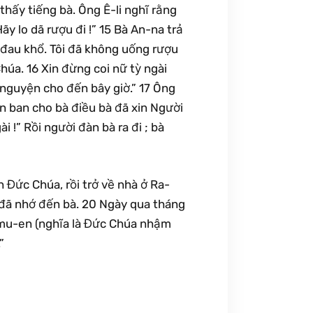
thấy tiếng bà. Ông Ê-li nghĩ rằng
ãy lo dã rượu đi !” 15 Bà An-na trả
n đau khổ. Tôi đã không uống rượu
úa. 16 Xin đừng coi nữ tỳ ngài
u nguyện cho đến bây giờ.” 17 Ông
a-en ban cho bà điều bà đã xin Người
i !” Rồi người đàn bà ra đi ; bà
 Đức Chúa, rồi trở về nhà ở Ra-
 đã nhớ đến bà. 20 Ngày qua tháng
Sa-mu-en (nghĩa là Đức Chúa nhậm
”