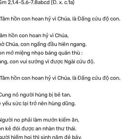
Sm 2,1.4-5.6-7.8abcd (Đ. x. c.1a)
.Tâm hồn con hoan hỷ vì Chúa, là Đấng cứu độ con.
Tâm hồn con hoan hỷ vì Chúa,
hờ Chúa, con ngẩng đầu hiên ngang.
on mở miệng nhạo báng quân thù :
âng, con vui sướng vì được Ngài cứu độ.
.Tâm hồn con hoan hỷ vì Chúa, là Đấng cứu độ con.
Cung nỏ người hùng bị bẻ tan,
 yếu sức lại trở nên hùng dũng.
Người no phải làm mướn kiếm ăn,
n kẻ đói được an nhàn thư thái.
ười hiếm hoi thì sinh năm đẻ bảy,