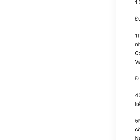
1 
Đ
1
n
C
V
Đ
4
kẻ
5
cò
Ng