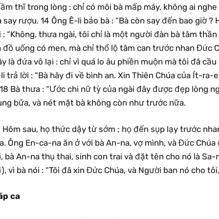
ầm thĩ trong lòng : chỉ có môi bà mấp máy, không ai nghe 
 say rượu. 14 Ông Ê-li bảo bà : “Bà còn say đến bao giờ ? H
i : “Không, thưa ngài, tôi chỉ là một người đàn bà tâm thầ
 đồ uống có men, mà chỉ thổ lộ tâm can trước nhan Đức Ch
y là đứa vô lại : chỉ vì quá lo âu phiền muộn mà tôi đã cầ
li trả lời : “Bà hãy đi về bình an. Xin Thiên Chúa của Ít-r
 18 Bà thưa : “Ước chi nữ tỳ của ngài đây được đẹp lòng ngà
ùng bữa, và nét mặt bà không còn như trước nữa.
 Hôm sau, họ thức dậy từ sớm ; họ đến sụp lạy trước nhan
a. Ông En-ca-na ăn ở với bà An-na, vợ mình, và Đức Chúa
i, bà An-na thụ thai, sinh con trai và đặt tên cho nó là 
i), vì bà nói : “Tôi đã xin Đức Chúa, và Người ban nó cho tôi.
áp ca