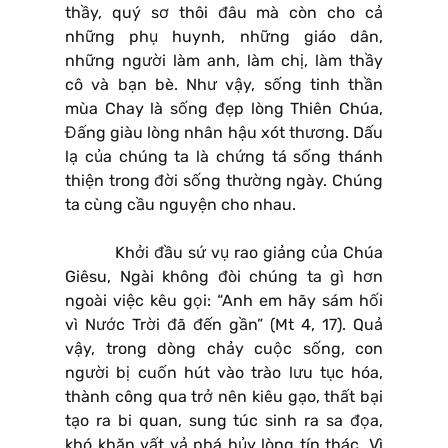
thầy, quý sơ thôi đâu mà còn cho cả
những phụ huynh, những giáo dân,
những người làm anh, làm chị, làm thầy
cô và bạn bè. Như vậy, sống tinh thần
mùa Chay là sống đẹp lòng Thiên Chúa,
Đấng giàu lòng nhân hậu xót thương. Dấu
lạ của chúng ta là chứng tá sống thánh
thiện trong đời sống thường ngày. Chúng
ta cùng cầu nguyện cho nhau.
Khởi đầu sứ vụ rao giảng của Chúa
Giêsu, Ngài không đòi chúng ta gì hơn
ngoài việc kêu gọi: “Anh em hãy sám hối
vì Nước Trời đã đến gần” (Mt 4, 17). Quả
vậy, trong dòng chảy cuộc sống, con
người bị cuốn hút vào trào lưu tục hóa,
thành công qua trở nên kiêu gạo, thất bại
tạo ra bi quan, sung túc sinh ra sa đọa,
khó khăn vất vả phá hủy lòng tín thác. Vì