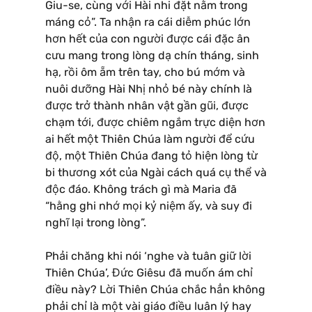
Giu-se, cùng với Hài nhi đặt nằm trong
máng cỏ”. Ta nhận ra cái diễm phúc lớn
hơn hết của con người được cái đặc ân
cưu mang trong lòng dạ chín tháng, sinh
hạ, rồi ôm ẵm trên tay, cho bú mớm và
nuôi dưỡng Hài Nhị nhỏ bé này chính là
được trở thành nhân vật gần gũi, được
chạm tới, được chiêm ngắm trực diện hơn
ai hết một Thiên Chúa làm người để cứu
độ, một Thiên Chúa đang tỏ hiện lòng từ
bi thương xót của Ngài cách quá cụ thể và
độc đáo. Không trách gì mà Maria đã
“hằng ghi nhớ mọi kỷ niệm ấy, và suy đi
nghĩ lại trong lòng”.
Phải chăng khi nói ‘nghe và tuân giữ lời
Thiên Chúa’, Đức Giêsu đã muốn ám chỉ
điều này? Lời Thiên Chúa chắc hẳn không
phải chỉ là một vài giáo điều luân lý hay