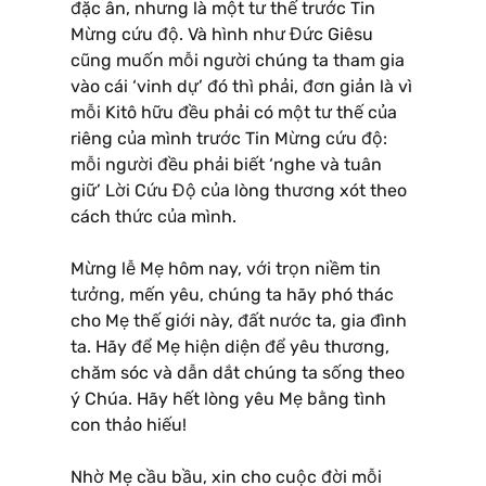
đặc ân, nhưng là một tư thế trước Tin
Mừng cứu độ. Và hình như Đức Giêsu
cũng muốn mỗi người chúng ta tham gia
vào cái ‘vinh dự’ đó thì phải, đơn giản là vì
mỗi Kitô hữu đều phải có một tư thế của
riêng của mình trước Tin Mừng cứu độ:
mỗi người đều phải biết ‘nghe và tuân
giữ’ Lời Cứu Độ của lòng thương xót theo
cách thức của mình.
Mừng lễ Mẹ hôm nay, với trọn niềm tin
tưởng, mến yêu, chúng ta hãy phó thác
cho Mẹ thế giới này, đất nước ta, gia đình
ta. Hãy để Mẹ hiện diện để yêu thương,
chăm sóc và dẫn dắt chúng ta sống theo
ý Chúa. Hãy hết lòng yêu Mẹ bằng tình
con thảo hiếu!
Nhờ Mẹ cầu bầu, xin cho cuộc đời mỗi