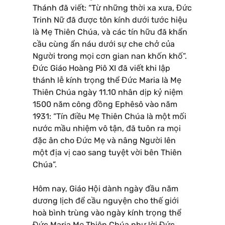
Thánh đã viết: “Từ những thời xa xưa, Đức
Trinh Nữ đã được tôn kính dưới tước hiệu
là Mẹ Thiên Chúa, và các tín hữu đã khẩn
cầu cùng ẩn náu dưới sự che chở của
Người trong mọi cơn gian nan khốn khố”.
Đức Giáo Hoàng Piô XI đã viết khi lập
thánh lễ kính trọng thể Đức Maria là Mẹ
Thiên Chúa ngày 11.10 nhân dịp kỷ niệm
1500 năm công đồng Ephêsô vào năm
1931: “Tín điều Mẹ Thiên Chúa là một mối
nước mầu nhiệm vô tận, đã tuôn ra mọi
đặc ân cho Đức Mẹ và nâng Người lên
một địa vị cao sang tuyệt vời bên Thiên
Chúa”.
Hôm nay, Giáo Hội dành ngày đầu năm
dương lịch để cầu nguyện cho thế giới
hoà bình trùng vào ngày kính trọng thể
Đức Maria Mẹ Thiên Chúa như lời Đức