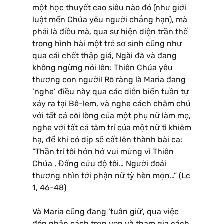
một học thuyết cao siêu nào đó (như giới
luật mến Chúa yêu người chẳng hạn), mà
phải là điều mà, qua sự hiện diện trần thế
trong hình hài một trẻ sơ sinh cũng như
qua cái chết thập giá, Ngài đã và đang
không ngừng nói lên: Thiên Chúa yêu
thương con người! Rõ ràng là Maria đang
‘nghe’ điều này qua các diễn biến tuần tự
xảy ra tại Bê-lem, và nghe cách chăm chú
với tất cả cõi lòng của một phụ nữ làm mẹ,
nghe với tất cả tâm trí của một nữ tì khiêm
hạ, để khi có dịp sẽ cất lên thành bài ca:
“Thần trí tôi hớn hở vui mừng vì Thiên
Chúa , Đấng cứu độ tôi… Người đoái
thương nhìn tới phận nữ tỳ hèn mọn…” (Lc
1, 46-48)
Và Maria cũng đang ‘tuân giữ’, qua việc
đón nhận cách trọn vẹn và tham gia cách