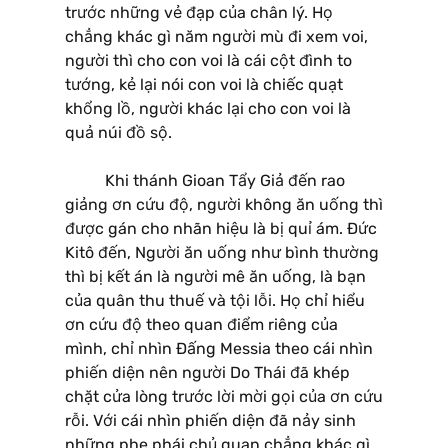
trước những vẻ đạp của chân lý. Họ
chẳng khác gì năm người mù đi xem voi,
người thì cho con voi là cái cột đình to
tướng, kẻ lại nói con voi là chiếc quạt
khổng lồ, người khác lại cho con voi là
quả núi đồ sộ.
Khi thánh Gioan Tẩy Giả đến rao
giảng ơn cứu độ, người không ăn uống thì
được gán cho nhãn hiệu là bị quỉ ám. Ðức
Kitô đến, Người ăn uống như bình thường
thì bị kết án là người mê ăn uống, là bạn
của quân thu thuế và tội lỗi. Họ chỉ hiểu
ơn cứu độ theo quan điểm riêng của
mình, chỉ nhìn Ðấng Messia theo cái nhìn
phiến diện nên người Do Thái đã khép
chặt cửa lòng trước lời mời gọi của ơn cứu
rỗi. Với cái nhìn phiến diện đã nảy sinh
những phe phái chủ quan chẳng khác gì