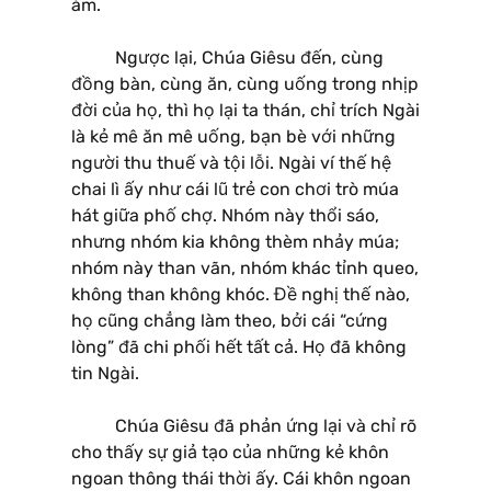
ám.
Ngược lại, Chúa Giêsu đến, cùng
đồng bàn, cùng ăn, cùng uống trong nhịp
đời của họ, thì họ lại ta thán, chỉ trích Ngài
là kẻ mê ăn mê uống, bạn bè với những
người thu thuế và tội lỗi. Ngài ví thế hệ
chai lì ấy như cái lũ trẻ con chơi trò múa
hát giữa phố chợ. Nhóm này thổi sáo,
nhưng nhóm kia không thèm nhảy múa;
nhóm này than vãn, nhóm khác tỉnh queo,
không than không khóc. Đề nghị thế nào,
họ cũng chẳng làm theo, bởi cái “cứng
lòng” đã chi phối hết tất cả. Họ đã không
tin Ngài.
Chúa Giêsu đã phản ứng lại và chỉ rõ
cho thấy sự giả tạo của những kẻ khôn
ngoan thông thái thời ấy. Cái khôn ngoan