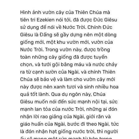
Hình ảnh vườn cây của Thiên Chúa mà
tiên tri Ezekien nói tới, đã được Đức Giêsu
sử dụng để nói về Nước Trời. Chính Đức
Giêsu là Đấng sẽ gầy dựng nên một dòng
giống mới, một khu vườn mới, vườn của
Nước Trời. Trong vườn này, được trồng
toàn những cây giống đã được tuyển
chọn, và tưới gội bằng máu và nước chảy
ra từ cạnh sườn của Ngài, và chính Thiên
Chúa sẽ bảo vệ và làm cho vườn cây mới
này được nên xanh tươi và sinh nhiều hoa
quả tốt lành. Qua dụ ngôn này, Chúa
Giêsu muốn nói đến sức mạnh nội tại, sức
mạnh lan tỏa của nước Trời, những ai đón
nhận lời rao giảng của Ngài, giới răn và
giáo huấn của Ngài, bước đi theo Ngài, tức
là đón nhận hạt giống nước trời, thì người
ấy sẽ mang một sức mạnh từ bên trong