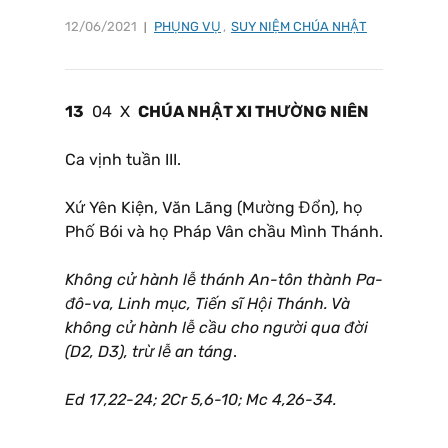
12/06/2021
PHỤNG VỤ
,
SUY NIỆM CHÚA NHẬT
13
04 X
CHÚA NHẬT XI THƯỜNG NIÊN
Ca vịnh tuần III.
Xứ Yên Kiện, Văn Lãng (Mường Đổn), họ
Phố Bói và họ Pháp Vân chầu Mình Thánh.
Không cử hành lễ thánh An-tôn thành Pa-
đô-va, Linh mục, Tiến sĩ Hội Thánh. Và
không cử hành lễ cầu cho người qua đời
(D2, D3), trừ lễ an táng
.
Ed 17,22-24; 2Cr 5,6-10; Mc 4,26-34.