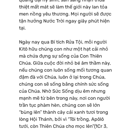
thiệt mất mát sẽ làm thế giới này lan tỏa
men nồng yêu thương. Mọi người sẽ được
tận hưởng Nước Trời ngay giây phút hiện
tại.
Ngày nay qua Bí tích Rửa Tội, mỗi người
Kitô hữu chúng con như một hạt cải nhỏ
mà chứa đựng sự sống của Con Thiên
Chúa. Giữa cuộc đời nhỏ bé âm thầm này,
nếu chúng con luôn sống mối tương quan
đậm đà với Chúa, luôn ở lại trong Chúa,
chúng con sẽ sống bằng chính sức sống
của Chúa. Nhờ Sức Sống dịu êm nhưng
mạnh mẽ từ bên trong này, nơi con người
trần tục phàm hèn, chúng con sẽ lớn
“bùng lên” thành cây cải xanh tươi trong
lòng Hội Thánh, bởi vì “Tôi trồng, Apôlô
tưới, còn Thiên Chúa cho mọc lên”(1Cr 3,