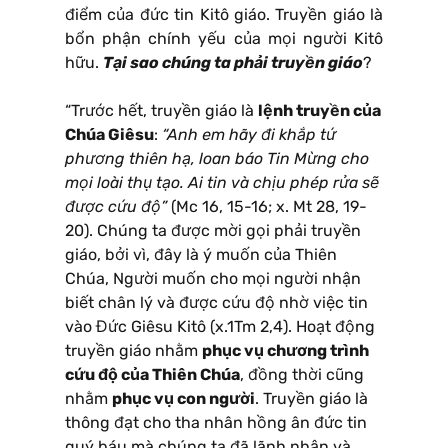
điểm của đức tin Kitô giáo. Truyền giáo là
bổn phận chính yếu của mọi người Kitô
hữu.
Tại sao chúng ta phải truyền giáo
?
“Trước hết, truyền giáo là
lệnh truyền của
Chúa Giêsu
:
“Anh em hãy đi khắp tứ
phương thiên hạ, loan báo Tin Mừng cho
mọi loài thụ tạo. Ai tin và chịu phép rửa sẽ
được cứu độ”
(Mc 16, 15-16; x. Mt 28, 19-
20). Chúng ta được mời gọi phải truyền
giáo, bởi vì, đây là ý muốn của Thiên
Chúa, Người muốn cho mọi người nhận
biết chân lý và được cứu độ nhờ việc tin
vào Đức Giêsu Kitô (x.1Tm 2,4). Hoạt động
truyền giáo nhằm
phục vụ chương trình
cứu độ của Thiên Chúa
, đồng thời cũng
nhằm
phục vụ con người
. Truyền giáo là
thông đạt cho tha nhân hồng ân đức tin
quý báu mà chúng ta đã lãnh nhận và