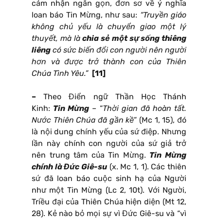
cảm nhận ngắn gọn, đơn sơ về ý nghĩa
loan báo Tin Mừng, như sau:
“Truyền giáo
không chủ yếu là chuyển giao một lý
thuyết, mà là
chia sẻ một sự sống thiêng
liêng
có sức biến đổi con người nên người
hơn và được trở thành con của Thiên
Chúa Tình Yêu.”
[11]
–
Theo Điển ngữ Thần Học Thánh
Kinh:
Tin Mừng
– “
Thời gian đã hoàn tất.
Nước Thiên Chúa đã gần kề
” (Mc 1, 15), đó
là nội dung chính yếu của sứ điệp. Nhưng
lần này chính con người của sứ giả trở
nên trung tâm của Tin Mừng.
Tin Mừng
chính là Đức Giê-su
(x. Mc 1, 1). Các thiên
sứ đã loan báo cuộc sinh hạ của Người
như một Tin Mừng (Lc 2, 10t). Với Người,
Triều đại của Thiên Chúa hiện diện (Mt 12,
28). Kẻ nào bỏ mọi sự vì Đức Giê-su và “vì