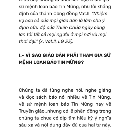
sứ mệnh loan báo Tin Mừng, như lời khẳng
định của thánh Công đồng Vat.II:
“Nhiệm
vụ cao cả của mọi giáo dân là làm cho ý
định cứu độ của Thiên Chúa ngày càng
lan tới tất cả mọi người ở mọi nơi và mọi
thời đại.” (x. Vat.II, LG 33).
I.- VÌ SAO GIÁO DÂN PHẢI THAM GIA SỨ
MỆNH LOAN BÁO TIN MỪNG?
Chúng ta đã từng nghe nói, nghe giảng
và đọc sách báo nói nhiều về Tin Mừng,
về sứ mệnh loan báo Tin Mừng hay về
Truyền giáo…nhưng có lẽ phần đông trong
chúng ta chưa có dịp tìm hiểu kỹ ý nghĩa
sâu xa và nội dung đầy đủ của hai từ này.