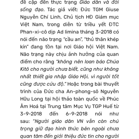
đề cập đến thực trạng
Giáo dân và đời
sống đạo
. Tác giả viết: Đức TGM Giuse
Nguyễn Chí Linh, Chủ tịch HĐ Giám mục
Việt Nam, trong diễn từ triều yết ĐTC
Phan-xi-cô dịp Ad limina tháng 3-2018 có
nói đến não trạng “cầu an”, “thủ thân khép
kín” đang tồn tại nơi Giáo hội Việt Nam.
Não trạng này chịu ảnh hưởng của quan
điểm cho rằng
“không nên loan báo Chúa
Kitô cho người chưa biết, cũng như không
nhất thiết gia nhập Giáo Hội, vì người tốt
cũng được cứu độ.”
Hoặc trong bài thuyết
trình của Đức cha An-phong-sô Nguyễn
Hữu Long tại hội thảo toàn quốc về Phúc
Âm Hoá tại Trung tâm Mục Vụ TGP Huế từ
3-9-2018 đến 6-9-2018 nói như
sau:
“
Người giáo dân VN vẫn còn chú
trọng giữ đạo hình thức bên ngoài chưa
quan tâm đến giới thiệu đức tin cho người