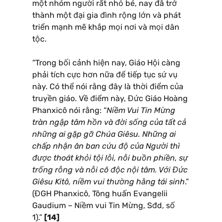
một nhóm người rất nhỏ bé, nay đã trở
thành một đại gia đình rộng lớn và phát
triển mạnh mẽ khắp mọi nơi và mọi dân
tộc.
“Trong bối cảnh hiện nay, Giáo Hội càng
phải tích cực hơn nữa để tiếp tục sứ vụ
này. Có thể nói rằng đây là thời điểm của
truyền giáo. Về điểm này, Đức Giáo Hoàng
Phanxicô nói rằng: “
Niềm Vui Tin Mừng
tràn ngập tâm hồn và đời sống của tất cả
những ai gặp gỡ Chúa Giêsu. Những ai
chấp nhận ân ban cứu độ của Người thì
được thoát khỏi tội lỗi, nỗi buồn phiền, sự
trống rỗng và nỗi cô độc nội tâm. Với Đức
Giêsu Kitô, niềm vui thường hằng tái sinh
.”
(ĐGH Phanxicô, Tông huấn Evangelii
Gaudium – Niềm vui Tin Mừng, Sđd, số
1).”
[14]