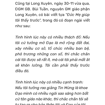
Cũng tại Long Xuyên, ngày 30-11 vừa qua,
ĐGM GB. Bùi Tuần, nguyên GM giáo phận
Long Xuyên, có bài viết tựa “
Đức Mẹ giúp
tôi thấy trước
”, trong đó có đoạn ngài viết
như sau:
Tình hình lúc này có nhiều thách đố: Nếu
tôi cứ tưởng mở Đạo là mở rộng đất đai,
xây nhiều cơ sở, tổ chức nhiều ban bệ,
phô trương những con số, thì chắc chắn
cái tôi được sẽ rất ít, mà cái tôi phải mất ắt
sẽ khôn lường. Tôi cần phải thấy trước
điều đó.
Tình hình lúc này có nhiều cạnh tranh:
Nếu tôi tưởng rao giảng Tin Mừng là khoe
Đạo mình có nhiều ngôi sao sáng hơn bất
cứ tôn giáo nào khác, thì chắc chắn tôi sẽ
tự tạo ra cho bản thân tôi và Đạo của tôi