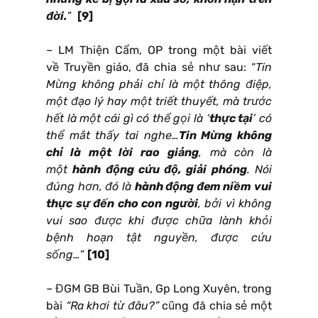
đời.
”
[9]
– LM Thiện Cẩm, OP trong một bài viết
về Truyền giáo, đã chia sẻ như sau: “
Tin
Mừng không phải chỉ là một thông điệp,
một đạo lý hay một triết thuyết, mà trước
hết là một cái gì có thể gọi là ‘
thực tại
’ có
thể mắt thấy tai nghe…
Tin Mừng không
chỉ là một lời rao giảng
, mà còn là
một
hành động cứu độ, giải phóng
. Nói
đúng hơn, đó là
hành động đem niềm vui
thực sự đến cho con người
, bởi vì không
vui sao được khi được chữa lành khỏi
bệnh hoạn tật nguyền, được cứu
sống…
”
[10]
– ĐGM GB Bùi Tuần, Gp Long Xuyên, trong
bài
“Ra khơi từ đâu?”
cũng đã chia sẻ một