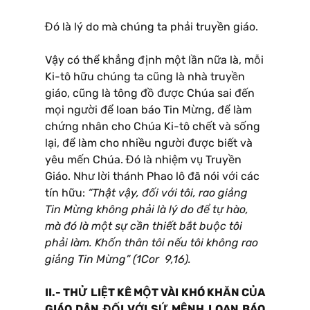
Đó là lý do mà chúng ta phải truyền giáo.
Vậy có thể khẳng định một lần nữa là, mỗi
Ki-tô hữu chúng ta cũng là nhà truyền
giáo, cũng là tông đồ được Chúa sai đến
mọi người để loan báo Tin Mừng, để làm
chứng nhân cho Chúa Ki-tô chết và sống
lại, để làm cho nhiều người được biết và
yêu mến Chúa. Đó là nhiệm vụ Truyền
Giáo. Như lời thánh Phao lô đã nói với các
tín hữu:
“Thật vậy, đối với tôi, rao giảng
Tin Mừng không phải là lý do để tự hào,
mà đó là một sự cần thiết bắt buộc tôi
phải làm. Khốn thân tôi nếu tôi không rao
giảng Tin Mừng” (1Cor 9,16).
II.- THỬ LIỆT KÊ MỘT VÀI KHÓ KHĂN CỦA
GIÁO DÂN ĐỐI VỚI SỨ MỆNH LOAN BÁO