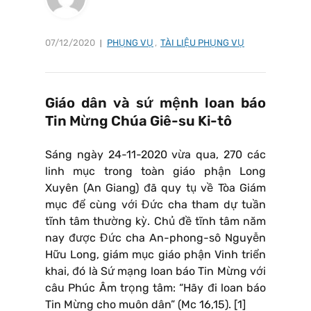
07/12/2020
PHỤNG VỤ
,
TÀI LIỆU PHỤNG VỤ
Giáo dân và sứ mệnh loan báo
Tin Mừng Chúa Giê-su Ki-tô
Sáng ngày 24-11-2020 vừa qua, 270 các
linh mục trong toàn giáo phận Long
Xuyên (An Giang) đã quy tụ về Tòa Giám
mục để cùng với Đức cha tham dự tuần
tĩnh tâm thường kỳ. Chủ đề tĩnh tâm năm
nay được Đức cha An-phong-sô Nguyễn
Hữu Long, giám mục giáo phận Vinh triển
khai, đó là Sứ mạng loan báo Tin Mừng với
câu Phúc Âm trọng tâm: “Hãy đi loan báo
Tin Mừng cho muôn dân” (Mc 16,15). [1]