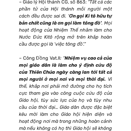
– Giáo lý Hội thánh CG, số 863:
“Tất cả các
phần tử của Hội thánh mỗi người một
cách đều được sai đi. ‘
Ơn gọi Ki tô hữu tự
bản chất cũng là ơn gọi làm tông đồ’
. Mọi
hoạt động của Nhiệm Thể nhằm làm cho
Nước Đức Kitô rộng mở trên khắp hoàn
cầu được gọi là ‘việc tông đồ’.”
– Công Đồng Vat.II
: “
Nhiệm vụ cao cả của
mọi giáo dân là làm cho ý định cứu độ
của Thiên Chúa ngày càng lan tới tất cả
mọi người ở mọi nơi và mọi thời đại.
Vì
thế, khắp nơi phải mở đường cho họ tích
cực tham gia vào công cuộc cứu độ của
Giáo hội, tùy sức lực của họ và tùy nhu
cầu của thời đại… Giáo dân được đặc biệt
kêu mời làm cho Giáo hội hiện diện và
hoạt động nơi mà trong những hoàn cảnh
mà nếu không có họ thì Giáo hội sẽ không