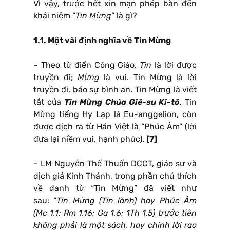
Vì vậy, trước hết xin mạn phép bàn đến
khái niệm “
Tin Mừng
” là gì?
1.1. Một vài định nghĩa về Tin Mừng
– Theo từ điển Công Giáo,
Tin
là lời được
truyền đi;
Mừng
là vui. Tin Mừng là lời
truyền đi, báo sự bình an. Tin Mừng là viết
tắt của
Tin Mừng Chúa Giê-su Ki-tô
. Tin
Mừng tiếng Hy Lạp là Eu-anggelion, còn
được dịch ra từ Hán Việt là “Phúc Âm” (lời
đưa lại niềm vui, hạnh phúc).
[7]
– LM Nguyễn Thế Thuấn DCCT, giáo sư và
dịch giả Kinh Thánh, trong phần chú thích
về danh từ “Tin Mừng” đã viết như
sau: “
Tin Mừng (Tin lành) hay Phúc Âm
(Mc 1,1; Rm 1,16; Ga 1,6; 1Th 1,5) trước tiên
không phải là một sách, hay chính lời rao