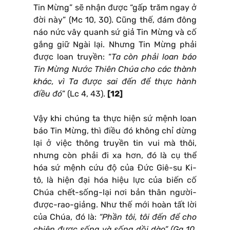
Tin Mừng” sẽ nhận được “gấp trăm ngay ở
đời này” (Mc 10, 30). Cũng thế, đám đông
náo nức vây quanh sứ giả Tin Mừng và cố
gắng giữ Ngài lại. Nhưng Tin Mừng phải
được loan truyền: “
Ta còn phải loan báo
Tin Mừng Nước Thiên Chúa cho các thành
khác, vì Ta được sai đến để thực hành
điều đó
” (Lc 4, 43).
[12]
Vậy khi chúng ta thực hiện sứ mệnh loan
báo Tin Mừng, thì điều đó không chỉ dừng
lại ở việc thông truyền tin vui mà thôi,
nhưng còn phải đi xa hơn, đó là cụ thể
hóa sứ mệnh cứu độ của Đức Giê-su Ki-
tô, là hiện đại hóa hiệu lực của biến cố
Chúa chết-sống-lại nơi bản thân người-
được-rao-giảng. Như thế mới hoàn tất lời
của Chúa, đó là:
“Phần tôi, tôi đến để cho
chiên được sống và sống dồi dào” (Ga 10,