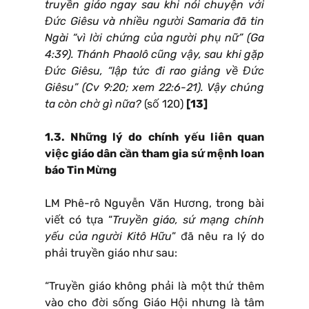
truyền giáo ngay sau khi nói chuyện với
Đức Giêsu và nhiều người Samaria đã tin
Ngài “vì lời chứng của người phụ nữ” (Ga
4:39). Thánh Phaolô cũng vậy, sau khi gặp
Đức Giêsu, “lập tức đi rao giảng về Đức
Giêsu” (Cv 9:20; xem 22:6-21). Vậy chúng
ta còn chờ gì nữa?
(số 120)
[13]
1.3. Những lý do chính yếu liên quan
việc giáo dân cần tham gia sứ mệnh loan
báo Tin Mừng
LM Phê-rô Nguyễn Văn Hương, trong bài
viết có tựa “
Truyền giáo, sứ mạng chính
yếu của người Kitô Hữu
” đã nêu ra lý do
phải truyền giáo như sau:
“Truyền giáo không phải là một thứ thêm
vào cho đời sống Giáo Hội nhưng là tâm