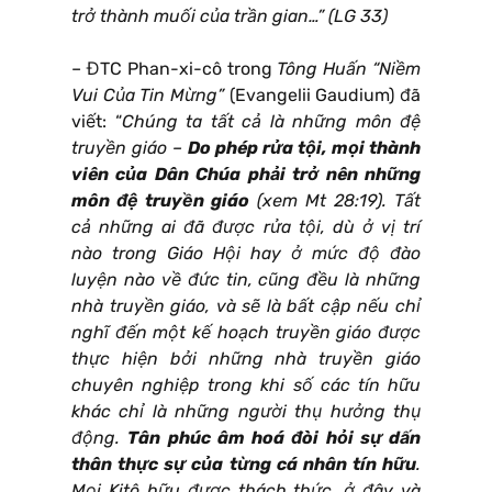
trở thành muối của trần gian…” (LG 33)
– ĐTC Phan-xi-cô trong
Tông Huấn
“Niềm
Vui Của Tin Mừng”
(Evangelii Gaudium) đã
viết: “
Chúng ta tất cả là những môn đệ
truyền giáo –
Do phép rửa tội, mọi thành
viên của Dân Chúa phải trở nên những
môn đệ truyền giáo
(xem Mt 28:19). Tất
cả những ai đã được rửa tội, dù ở vị trí
nào trong Giáo Hội hay ở mức độ đào
luyện nào về đức tin, cũng đều là những
nhà truyền giáo, và sẽ là bất cập nếu chỉ
nghĩ đến một kế hoạch truyền giáo được
thực hiện bởi những nhà truyền giáo
chuyên nghiệp trong khi số các tín hữu
khác chỉ là những người thụ hưởng thụ
động.
Tân phúc âm hoá đòi hỏi sự dấn
thân thực sự của từng cá nhân tín hữu
.
Mọi Kitô hữu được thách thức, ở đây và