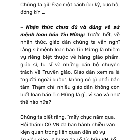
Chúng ta giữ Đạo một cách ích kỷ, cục bộ,
đóng kín …
– Nhận thức chưa đủ và đúng về sứ
mệnh loan báo Tin Mừng:
Trước hết, về
nhận thức, giáo dân chúng ta vẫn nghĩ
rằng sứ mệnh loan báo Tin Mừng là nhiệm
vụ riêng biệt thuộc về hàng giáo phẩm,
giáo sĩ, tu sĩ và những cán bộ chuyên
trách về Truyền giáo. Giáo dân xem ra là
“người ngoài cuộc”, không có gì phải bận
tâm! Thậm chí, nhiều giáo dân không còn
biết loan báo Tin Mừng là gì, vì sao và như
thế nào nữa?
Chúng ta biết rằng, “mấy chục năm qua,
Hội thánh CG VN đã ban hành nhiều văn
kiện quan trọng liên quan đến sứ vụ
Truyền giáo… Nhưng đa số tín hữu VN, kể