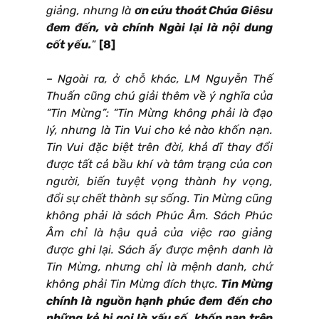
giảng, nhưng là
ơn cứu thoát Chúa Giêsu
đem đến, và chính Ngài lại là nội dung
cốt yếu.
”
[8]
– Ngoài ra, ở chỗ khác, LM Nguyễn Thế
Thuấn cũng chú giải thêm về ý nghĩa của
“Tin Mừng”: “Tin Mừng không phải là đạo
lý, nhưng là Tin Vui cho kẻ nào khốn nạn.
Tin Vui đặc biệt trên đời, khả dĩ thay đổi
được tất cả bầu khí và tâm trạng của con
người, biến tuyệt vọng thành hy vọng,
đổi sự chết thành sự sống. Tin Mừng cũng
không phải là sách Phúc Âm. Sách Phúc
Âm chỉ là hậu quả của việc rao giảng
được ghi lại. Sách ấy được mệnh danh là
Tin Mừng, nhưng chỉ là mệnh danh, chứ
không phải Tin Mừng đích thực.
Tin Mừng
chính là nguồn hạnh phúc đem đến cho
những kẻ bị gọi là xấu số, khốn nạn trên