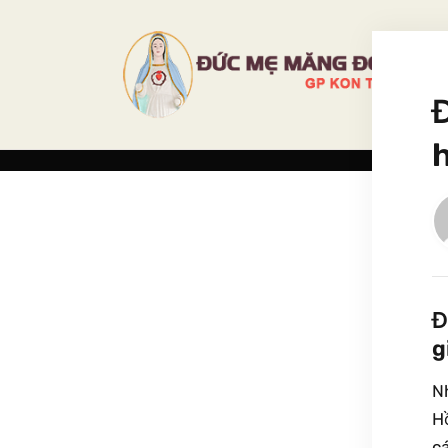
Đ
h
Đ
g
N
H
c