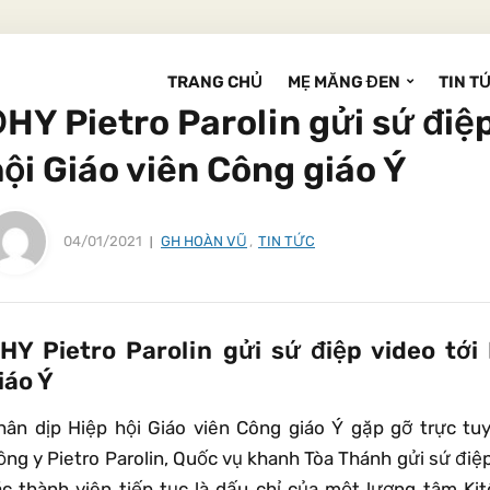
TRANG CHỦ
MẸ MĂNG ĐEN
TIN T
HY Pietro Parolin gửi sứ điệp
ội Giáo viên Công giáo Ý
04/01/2021
GH HOÀN VŨ
,
TIN TỨC
HY Pietro Parolin gửi sứ điệp video tới
iáo Ý
hân dịp Hiệp hội Giáo viên Công giáo Ý gặp gỡ trực t
ồng y Pietro Parolin, Quốc vụ khanh Tòa Thánh gửi sứ điệ
ác thành viên tiếp tục là dấu chỉ của một lương tâm Ki