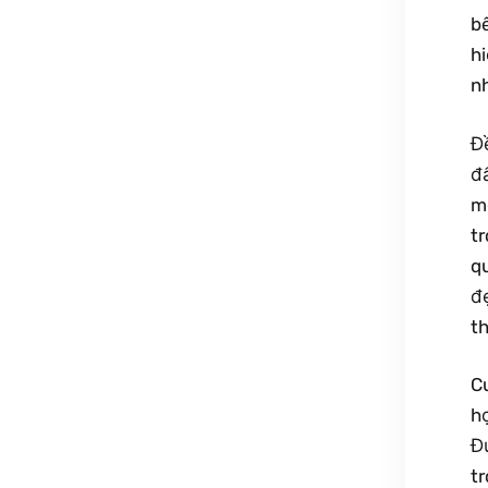
b
h
nh
Đ
đấ
m
t
q
đ
th
C
h
Đ
t