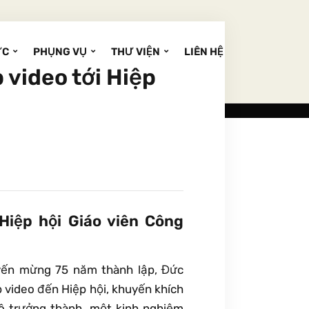
ỨC
PHỤNG VỤ
THƯ VIỆN
LIÊN HỆ
 video tới Hiệp
 Hiệp hội Giáo viên Công
uyến mừng 75 năm thành lập, Đức
p video đến Hiệp hội, khuyến khích
tô trưởng thành, một kinh nghiệm