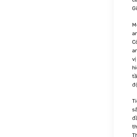
G
M
a
C
a
v
h
tầ
độ
T
s
đ
t
Th