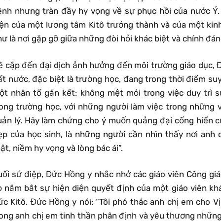
ênh nhưng tràn đầy hy vọng về sự phục hồi của nước Ý. 
iện của một lương tâm Kitô trưởng thành và của một ki
ư là nơi gặp gỡ giữa những đòi hỏi khác biệt và chính đán
ề cập đến đại dịch ảnh hưởng đến môi trường giáo dục, 
t nước, đặc biệt là trường học, đang trong thời điểm suy 
ột nhân tố gắn kết: không mệt mỏi trong việc duy trì s
rong trường học, với những người làm việc trong những v
uản lý. Hãy làm chứng cho ý muốn quảng đại cống hiến c
ẹp của học sinh, là những người cần nhìn thấy nơi anh
ật, niềm hy vọng và lòng bác ái”.
uối sứ điệp, Đức Hồng y nhắc nhở các giáo viên Công giá
ọ nắm bắt sự hiện diện quyết định của một giáo viên kh
ức Kitô. Đức Hồng y nói: “Tôi phó thác anh chị em cho Vị
rong anh chị em tinh thần phân định và yêu thương những