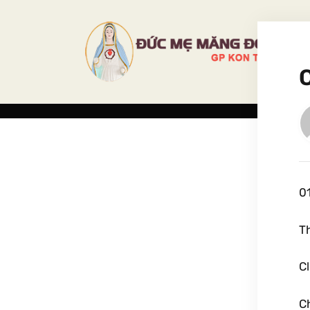
0
T
Cl
C