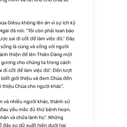
húa Giêsu không lên án vì sự ích kỷ
Ngài đã nói: “Tôi còn phải loan báo
ợc sai đi cốt để làm việc đó.” Đây
 sống là cùng và sống với người
hánh thiện để lên Thiên Đàng một
u gương cho chúng ta trong cách
 đi cốt để làm việc đó”. Đến lượt
 biết giới thiệu và đem Chúa đến
ới thiệu Chúa cho người khác”.
n và nhiều người khác, thánh sử
hà đau yếu mắc đủ thứ bệnh hoạn,
nhân và chữa lành họ”. Những
 đây sự dữ xuất hiện dưới hai