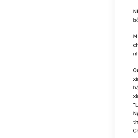
N
bở
M
c
n
Q
xi
hẵ
x
“L
N
t
C