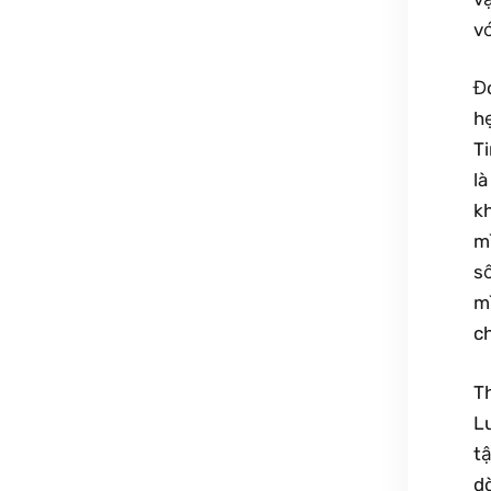
vớ
Đó
hẹ
Ti
là
k
m
số
m
ch
T
Lu
tậ
dò