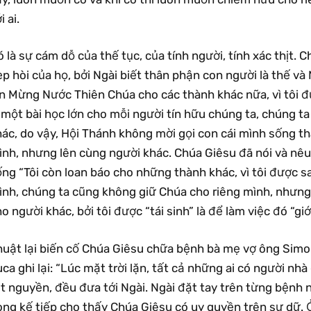
i ai.
 là sự cám dỗ của thế tục, của tính người, tính xác thịt. C
p hòi của họ, bởi Ngài biết thân phận con người là thế và 
n Mừng Nước Thiên Chúa cho các thành khác nữa, vì tôi đư
 một bài học lớn cho mỗi người tín hữu chúng ta, chúng ta
hác, do vậy, Hội Thánh không mời gọi con cái mình sống t
ình, nhưng lên cùng người khác. Chúa Giêsu đã nói và nê
ng “Tôi còn loan báo cho những thành khác, vì tôi được sai
ình, chúng ta cũng không giữ Chúa cho riêng mình, nhưng
o người khác, bởi tôi được “tái sinh” là để làm việc đó “gi
huật lại biến cố Chúa Giêsu chữa bệnh bà mẹ vợ ông Simo
ca ghi lại: “Lúc mặt trời lặn, tất cả những ai có người n
t nguyền, đều đưa tới Ngài. Ngài đặt tay trên từng bệnh 
ng kế tiếp cho thấy Chúa Giêsu có uy quyền trên sự dữ. Ở