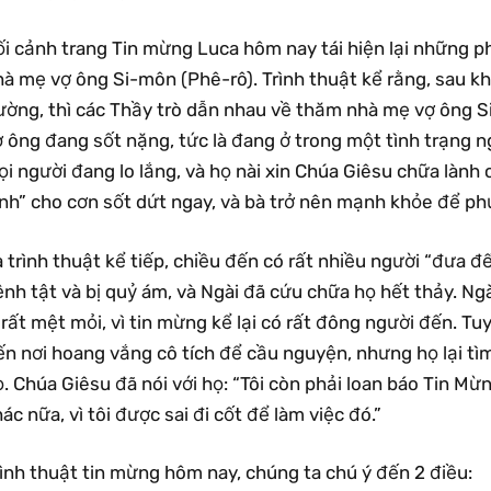
ối cảnh trang Tin mừng Luca hôm nay tái hiện lại những p
à mẹ vợ ông Si-môn (Phê-rô). Trình thuật kể rằng, sau kh
ường, thì các Thầy trò dẫn nhau về thăm nhà mẹ vợ ông Si
 ông đang sốt nặng, tức là đang ở trong một tình trạng n
i người đang lo lắng, và họ nài xin Chúa Giêsu chữa lành 
ệnh” cho cơn sốt dứt ngay, và bà trở nên mạnh khỏe để ph
 trình thuật kể tiếp, chiều đến có rất nhiều người “đưa 
nh tật và bị quỷ ám, và Ngài đã cứu chữa họ hết thảy. Ngà
 rất mệt mỏi, vì tin mừng kể lại có rất đông người đến. T
n nơi hoang vắng cô tích để cầu nguyện, nhưng họ lại tìm
. Chúa Giêsu đã nói với họ: “Tôi còn phải loan báo Tin M
ác nữa, vì tôi được sai đi cốt để làm việc đó.”
ình thuật tin mừng hôm nay, chúng ta chú ý đến 2 điều: