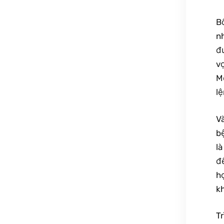
B
nh
đ
vợ
Mọ
l
Và
bệ
là
đế
họ
kh
Tr