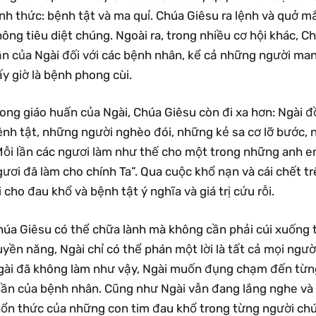
ình thức: bệnh tật và ma quỉ. Chúa Giêsu ra lệnh và quở 
ông tiêu diệt chúng. Ngoài ra, trong nhiều cơ hội khác, 
ần của Ngài đối với các bệnh nhân, kể cả những người ma
y giờ là bệnh phong cùi.
rong giáo huấn của Ngài, Chúa Giêsu còn đi xa hơn: Ngài 
nh tật, những người nghèo đói, những kẻ sa cơ lỡ bước, n
Mỗi lần các ngươi làm như thế cho một trong những anh em
ươi đã làm cho chính Ta”. Qua cuộc khổ nạn và cái chết t
i cho đau khổ và bệnh tật ý nghĩa và giá trị cứu rỗi.
húa Giêsu có thể chữa lành mà không cần phải cúi xuống 
yền năng, Ngài chỉ có thể phán một lời là tất cả mọi ngư
gài đã không làm như vậy, Ngài muốn đụng chạm đến từng 
hần của bệnh nhân. Cũng như Ngài vẫn đang lắng nghe và
hổn thức của những con tim đau khổ trong từng người chú