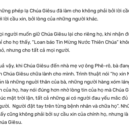
hững phép lạ Chúa Giêsu đã làm cho không phải bởi lời cầ
i lời cầu xin, bởi lòng của những người khác.
ọi người muốn giữ Chúa Giêsu lại cho riêng họ, khi nhận
hỉ cho họ thấy, “Loan báo Tin Mừng Nước Thiên Chúa” kh
hỏ, nhưng cho tất cả mọi người.
uả vậy, khi Chúa Giêsu đến nhà mẹ vợ ông Phê-rô, bà đan
n Chúa Giêsu chữa lành cho mình. Trình thuật nói “họ xin 
n là những nguời thân của bà, những người hàng xóm láng 
in của họ, hay nói đúng hơn nhờ lòng tin của họ mà Chúa 
úc mặt trời lặn, tất cả những ai có người đau yếu mắc đủ
gười. Người đặt tay trên từng bệnh nhân và chữa họ”. Nh
hấy cũng không phải bởi sự cầu xin của chính họ, nhưng l
húa Giêsu.