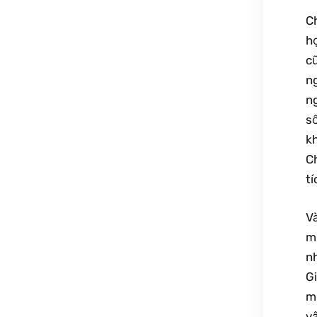
C
h
c
n
n
s
k
Ch
tí
V
m
n
Gi
m
vậ