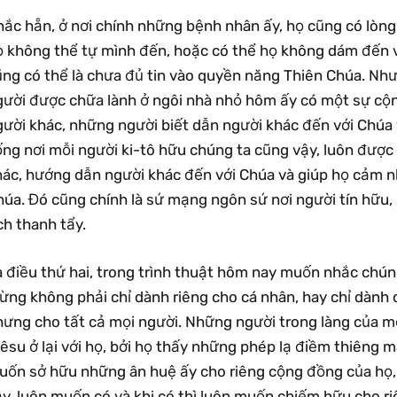
hắc hẵn, ở nơi chính những bệnh nhân ấy, họ cũng có lòng
ọ không thể tự mình đến, hoặc có thể họ không dám đến 
ũng có thể là chưa đủ tin vào quyền năng Thiên Chúa. Như
gười được chữa lành ở ngôi nhà nhỏ hôm ấy có một sự cộn
gười khác, những người biết dẫn người khác đến với Chúa
ống nơi mỗi người ki-tô hữu chúng ta cũng vậy, luôn được
hác, hướng dẫn người khác đến với Chúa và giúp họ cảm 
úa. Đó cũng chính là sứ mạng ngôn sứ nơi người tín hữu, 
ch thanh tẩy.
à điều thứ hai, trong trình thuật hôm nay muốn nhắc chún
ừng không phải chỉ dành riêng cho cá nhân, hay chỉ dành
hưng cho tất cả mọi người. Những người trong làng của 
êsu ở lại với họ, bởi họ thấy những phép lạ điềm thiêng 
uốn sở hữu những ân huệ ấy cho riêng cộng đồng của họ, c
y, luôn muốn có và khi có thì luôn muốn chiếm hữu cho ri