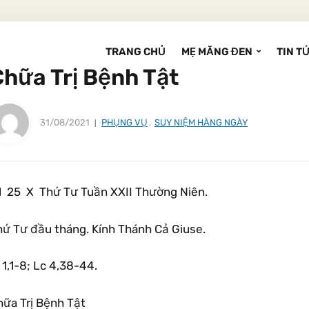
TRANG CHỦ
MẸ MĂNG ĐEN
TIN T
Chữa Trị Bệnh Tật
31/08/2021
PHỤNG VỤ
,
SUY NIỆM HÀNG NGÀY
1 25 X Thứ Tư Tuần XXII Thường Niên.
hứ Tư đầu tháng. Kính Thánh Cả Giuse.
 1,1-8; Lc 4,38-44.
hữa Trị Bệnh Tật