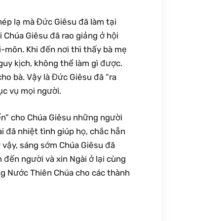
hép lạ mà Đức Giêsu đã làm tại
i Chúa Giêsu đã rao giảng ở hội
-môn. Khi đến nơi thì thấy bà mẹ
guy kịch, không thể làm gì được.
cho bà. Vậy là Đức Giêsu đã “ra
ục vụ mọi người.
đến” cho Chúa Giêsu những người
i đã nhiệt tình giúp họ, chắc hẵn
uy vậy, sáng sớm Chúa Giêsu đã
 đến người và xin Ngài ở lại cùng
ừng Nước Thiên Chúa cho các thành