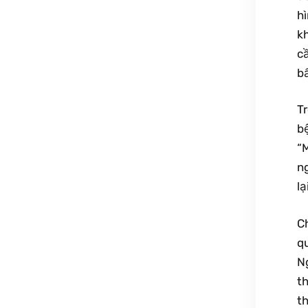
h
kh
c
bấ
T
bệ
“
ng
lạ
C
qu
N
t
t