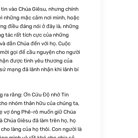
 tin vào Chúa Giêsu, nhưng chính
vì những mặc cảm nơi mình, hoặc
ng điều đáng nói ở đây là, những
g tác rất tích cực của những
 và dẫn Chúa đến với họ. Cuộc
 mời gọi để cầu nguyện cho người
nhận được tình yêu thương của
sứ mạng đã lãnh nhận khi lãnh bí
g ra rằng: Ơn Cứu Độ nhờ Tin
 cho nhóm thân hữu của chúng ta,
mẹ vợ ông Phê-rô muốn giữ Chúa
mà Chúa Giêsu đã làm trên họ, họ
ho làng của họ thôi. Con người là
êng mình và rất khó cho chia sẻ