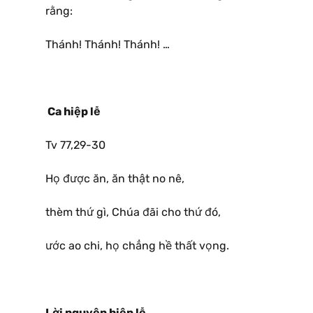
rằng:
Thánh! Thánh! Thánh! …
Ca hiệp lễ
Tv 77,29-30
Họ được ăn, ăn thật no nê,
thèm thứ gì, Chúa đãi cho thứ đó,
ước ao chi, họ chẳng hề thất vọng.
Lời nguyện hiệp lễ