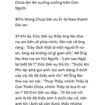
Chúa lên lên xuống xuống trên Con
Người.
✠Tin Mừng Chúa Giê-su Ki-tô theo thánh
Gio-an.
47 Khi ấy, Đức Giê-su thấy ông Na-tha-
na-en tiến về phía mình, liền nói về ông
rằng : “Đây đích thật là một người Ít-ra-
en, lòng dạ không có gì gian dối.” 48 Ông
Na-tha-na-en hỏi Người : “Làm sao Ngài
lại biết tôi ?” Đức Giê-su trả lời : “Trước khi
Phi-líp-phê gọi anh, lúc anh đang ở dưới
cây vả, tôi đã thấy anh rồi.” 49 Ông Na-
tha-na-en nói : “Thưa Thầy, chính Thầy là
Con Thiên Chúa, chính Thầy là Vua Ít-ra-
en !” 50 Đức Giê-su đáp : “Vì tôi nói với
anh là tôi đã thấy anh ở dưới cây vả, nên
anh tin ! Anh sẽ còn được thấy những