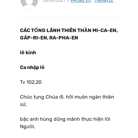
28/09/2021
PHỤNG VỤ
,
THÁNH LỄ
CÁC TỔNG LÃNH THIÊN THẦN MI-CA-EN,
GÁP-RI-EN, RA-PHA-EN
lễ kính
Ca nhập lễ
Tv 102,20
Chúc tụng Chúa đi, hỡi muôn ngàn thiên
sứ,
bậc anh hùng dũng mãnh thực hiện lời
Người,