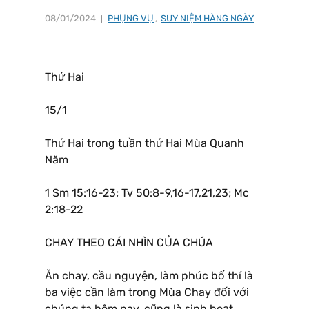
08/01/2024
PHỤNG VỤ
,
SUY NIỆM HÀNG NGÀY
Thứ Hai
15/1
Thứ Hai trong tuần thứ Hai Mùa Quanh
Năm
1 Sm 15:16-23; Tv 50:8-9,16-17,21,23; Mc
2:18-22
CHAY THEO CÁI NHÌN CỦA CHÚA
Ăn chay, cầu nguyện, làm phúc bố thí là
ba việc cần làm trong Mùa Chay đối với
chúng ta hôm nay, cũng là sinh hoạt