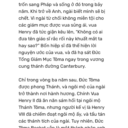
trốn sang Pháp và sống ở đó trong bảy
năm. Khi trở về Anh, ngài biết mình sẽ bị
chết. Vì ngài từ chối không miễn tội cho
các giám mục được vua sủng ái, vua
Henry đã tức giận kêu lên, “Không có ai
đưa tên giáo sĩ rắc rối này khuất mắt ta
hay sao?” Bốn hiệp sĩ đã thể hiện lời
nguyện ước của vua, và đã hạ sát Ðức
Tổng Giám Mục Tôma ngay trong vương
cung thánh đường Canterbury.
Chỉ trong vòng ba năm sau, Ðức Tôma
được phong Thánh, và ngôi mộ của ngài
trở thành nơi hành hương. Chính Vua
Henry II đã ăn năn sám hối tại ngôi mộ
Thánh Tôma, nhưng người kế vị là Henry
VIII đã chiếm đoạt ngôi mộ ấy, và tẩu tán
các thánh tích của ngài. Tuy nhiên, Ðức
Tôma Becket vẫn là một thánh nhân anh