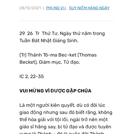
28/12/2021
PHỤNG VỤ
,
SUY NIỆM HÀNG NGÀY
29 26 Tr Thứ Tư. Ngày thứ năm trong
Tuần Bát Nhật Giáng Sinh.
(Tr) Thánh Tô-ma Bec-ket (Thomas
Becket), Giám mục, Tử đạo.
lC 2, 22-35
VUI MỪNG VÌ ĐƯỢC GẶP CHÚA
Là một người kiên quyết, dù có đôi lúc
giao động nhưng sau đó biết rằng, không
thể hòa giải với tội lỗi, ngài trở nên một
giáo sĩ hăng say, bị tử đạo và được tuyên
xưng là Thánh – đó là cuộc đời Thánh