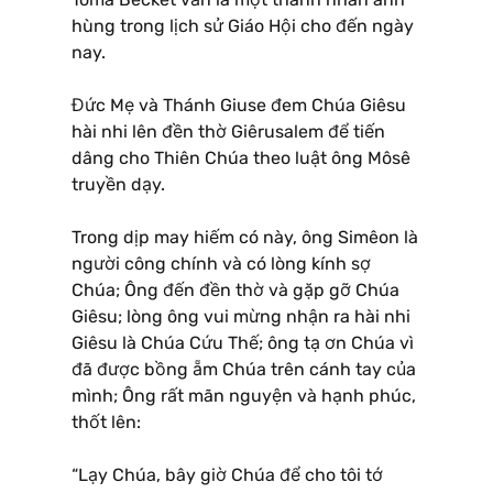
hùng trong lịch sử Giáo Hội cho đến ngày
nay.
Đức Mẹ và Thánh Giuse đem Chúa Giêsu
hài nhi lên đền thờ Giêrusalem để tiến
dâng cho Thiên Chúa theo luật ông Môsê
truyền dạy.
Trong dịp may hiếm có này, ông Simêon là
người công chính và có lòng kính sợ
Chúa; Ông đến đền thờ và gặp gỡ Chúa
Giêsu; lòng ông vui mừng nhận ra hài nhi
Giêsu là Chúa Cứu Thế; ông tạ ơn Chúa vì
đã được bồng ẵm Chúa trên cánh tay của
mình; Ông rất mãn nguyện và hạnh phúc,
thốt lên:
“Lạy Chúa, bây giờ Chúa để cho tôi tớ