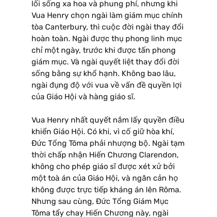
lối sống xa hoa và phung phí, nhưng khi
Vua Henry chọn ngài làm giám mục chính
tòa Canterbury, thì cuộc đời ngài thay đổi
hoàn toàn. Ngài được thụ phong linh mục
chỉ một ngày, trước khi được tấn phong
giám mục. Và ngài quyết liệt thay đổi đời
sống bằng sự khổ hạnh. Không bao lâu,
ngài đụng độ với vua về vấn đề quyền lợi
của Giáo Hội và hàng giáo sĩ.
Vua Henry nhất quyết nắm lấy quyền điều
khiển Giáo Hội. Có khi, vì cố giữ hòa khí,
Ðức Tổng Tôma phải nhượng bộ. Ngài tạm
thời chấp nhận Hiến Chương Clarendon,
không cho phép giáo sĩ được xét xử bởi
một toà án của Giáo Hội, và ngăn cản họ
không được trực tiếp kháng án lên Rôma.
Nhưng sau cùng, Ðức Tổng Giám Mục
Tôma tẩy chay Hiến Chương này, ngài