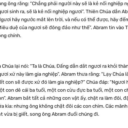
ng ông rằng: “Chẳng phải người này sẽ là kẻ nối nghiệp n
ươi sinh ra, sẽ là kẻ nối nghiệp ngươi”. Thiên Chúa dẫn Ab
gươi hãy ngước mắt lên trời, và nếu có thể được, hãy đếm 
Miêu duệ của ngươi sẽ đông đảo như thế”. Abram tin vào T
ông chính.
 Chúa lại nói: “Ta là Chúa, Đấng dẫn dắt ngươi ra khỏi th
ươi xứ này làm gia nghiệp”. Abram thưa rằng: “Lạy Chúa l
ết con sẽ được xứ đó làm gia nghiệp?” Chúa đáp: “Ngươi h
ột con dê cái ba tuổi, một con cừu đực ba tuổi, một con 
n”. Abram bắt tất cả những con vật ấy, chặt ra làm đôi, đ
ửa kia: nhưng ông không chặt đôi các con chim. Các mãn
t vừa bị giết, song ông Abram đuổi chúng đi.