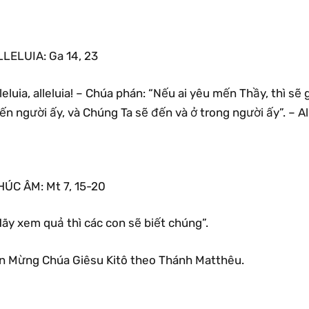
LLELUIA: Ga 14, 23
leluia, alleluia! – Chúa phán: “Nếu ai yêu mến Thầy, thì sẽ
n người ấy, và Chúng Ta sẽ đến và ở trong người ấy”. – All
HÚC ÂM: Mt 7, 15-20
ãy xem quả thì các con sẽ biết chúng”.
in Mừng Chúa Giêsu Kitô theo Thánh Matthêu.