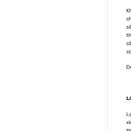
Kh
ch
sẽ
th
câ
co
Đó
L
Lạ
x
t