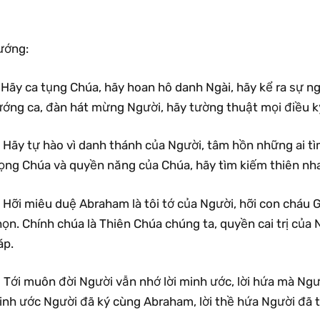
ướng:
 Hãy ca tụng Chúa, hãy hoan hô danh Ngài, hãy kể ra sự n
ướng ca, đàn hát mừng Người, hãy tường thuật mọi điều kỳ
 Hãy tự hào vì danh thánh của Người, tâm hồn những ai tì
rọng Chúa và quyền năng của Chúa, hãy tìm kiếm thiên nha
) Hỡi miêu duệ Abraham là tôi tớ của Người, hỡi con cháu
ọn. Chính chúa là Thiên Chúa chúng ta, quyền cai trị của
áp.
 Tới muôn đời Người vẫn nhớ lời minh ước, lời hứa mà Ngườ
nh ước Người đã ký cùng Abraham, lời thề hứa Người đã th