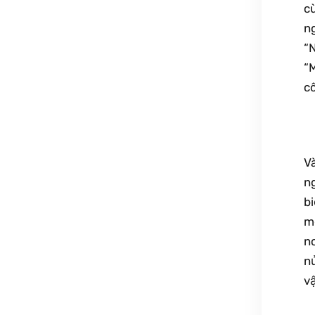
cù
ng
“N
“
c
Và
ng
bi
m
no
n
vậ