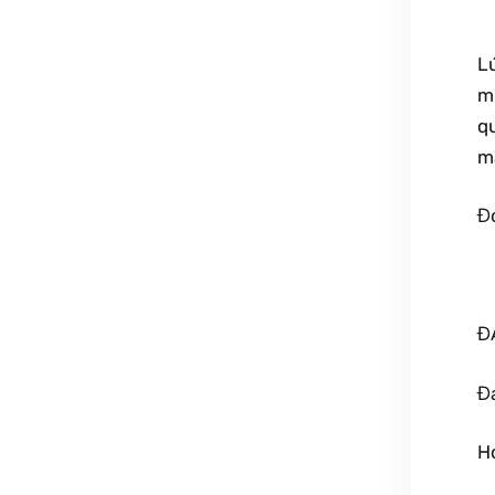
Lú
mặ
qu
m
Đó
ĐÁ
Đá
Ho