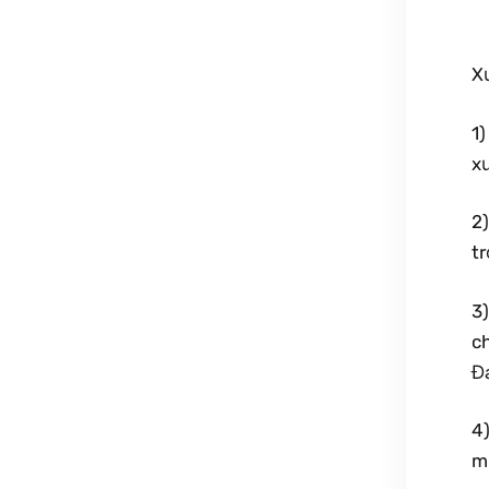
X
1)
x
2)
t
3
ch
Đ
4)
mi