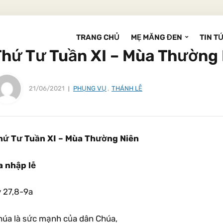
TRANG CHỦ
MẸ MĂNG ĐEN
TIN T
Thứ Tư Tuần XI – Mùa Thường
21/06/2021
PHỤNG VỤ
,
THÁNH LỄ
hứ Tư Tuần XI – Mùa Thường Niên
a nhập lễ
v 27,8-9a
húa là sức mạnh của dân Chúa,