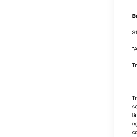
B
St
“A
T
T
sợ
là
ng
co