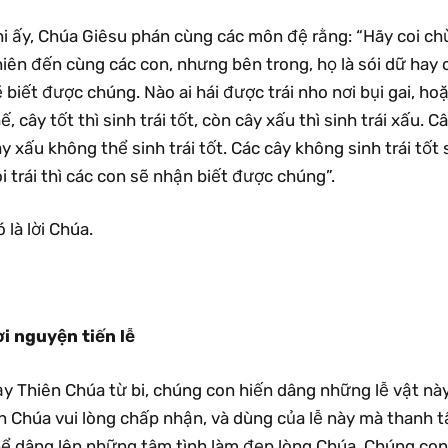
i ấy, Chúa Giêsu phán cùng các môn đệ rằng: “Hãy coi chừn
iên đến cùng các con, nhưng bên trong, họ là sói dữ hay 
 biết được chúng. Nào ai hái được trái nho nơi bụi gai, ho
ế, cây tốt thì sinh trái tốt, còn cây xấu thì sinh trái xấu. 
y xấu không thể sinh trái tốt. Các cây không sinh trái tốt 
i trái thì các con sẽ nhận biết được chúng”.
 là lời Chúa.
ời nguyện tiến lễ
y Thiên Chúa từ bi, chúng con hiến dâng những lễ vật này
in Chúa vui lòng chấp nhận, và dùng của lễ này mà thanh 
hể dâng lên những tâm tình làm đẹp lòng Chúa. Chúng con