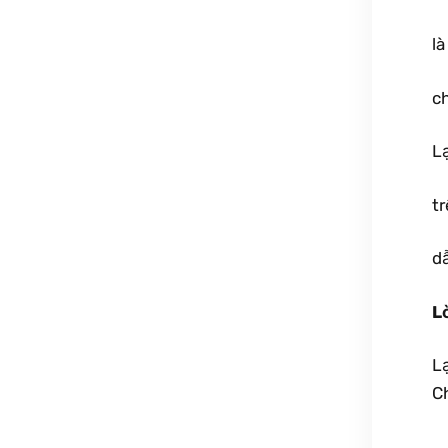
là
c
Lạ
t
d
L
L
Ch