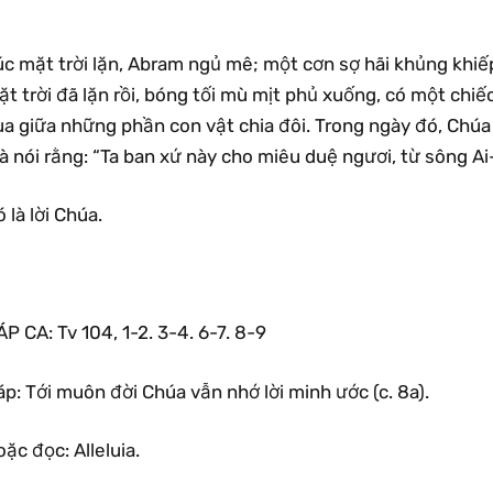
c mặt trời lặn, Abram ngủ mê; một cơn sợ hãi khủng khiếp 
t trời đã lặn rồi, bóng tối mù mịt phủ xuống, có một chiế
a giữa những phần con vật chia đôi. Trong ngày đó, Chúa 
à nói rằng: “Ta ban xứ này cho miêu duệ ngươi, từ sông A
 là lời Chúa.
P CA: Tv 104, 1-2. 3-4. 6-7. 8-9
p: Tới muôn đời Chúa vẫn nhớ lời minh ước (c. 8a).
ặc đọc: Alleluia.