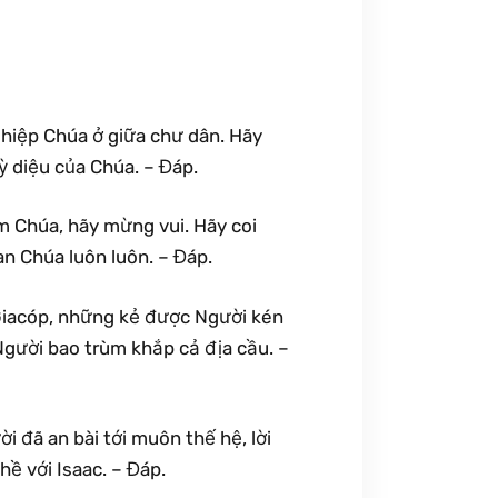
ghiệp Chúa ở giữa chư dân. Hãy
 diệu của Chúa. – Đáp.
m Chúa, hãy mừng vui. Hãy coi
n Chúa luôn luôn. – Đáp.
 Giacóp, những kẻ được Người kén
 Người bao trùm khắp cả địa cầu. –
i đã an bài tới muôn thế hệ, lời
ề với Isaac. – Đáp.