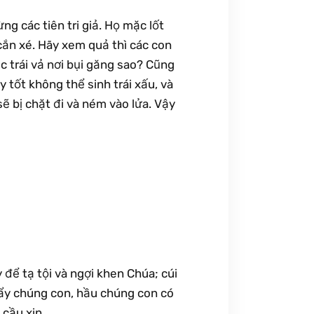
g các tiên tri giả. Họ mặc lốt
cắn xé. Hãy xem quả thì các con
ặc trái vả nơi bụi găng sao? Cũng
Cây tốt không thể sinh trái xấu, và
sẽ bị chặt đi và ném vào lửa. Vậy
 để tạ tội và ngợi khen Chúa; cúi
tẩy chúng con, hầu chúng con có
 cầu xin …