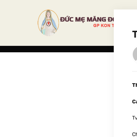
T
C
T
C