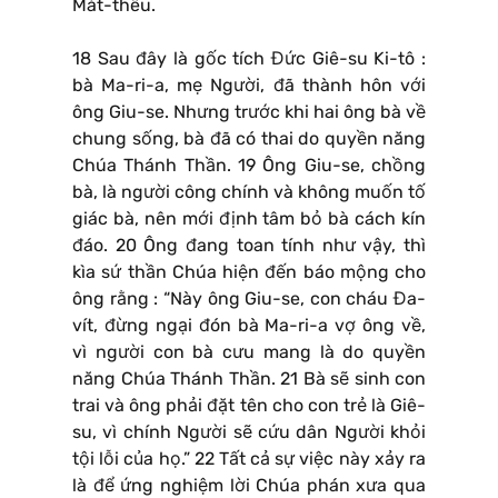
Mát-thêu.
18 Sau đây là gốc tích Đức Giê-su Ki-tô :
bà Ma-ri-a, mẹ Người, đã thành hôn với
ông Giu-se. Nhưng trước khi hai ông bà về
chung sống, bà đã có thai do quyền năng
Chúa Thánh Thần. 19 Ông Giu-se, chồng
bà, là người công chính và không muốn tố
giác bà, nên mới định tâm bỏ bà cách kín
đáo. 20 Ông đang toan tính như vậy, thì
kìa sứ thần Chúa hiện đến báo mộng cho
ông rằng : “Này ông Giu-se, con cháu Đa-
vít, đừng ngại đón bà Ma-ri-a vợ ông về,
vì người con bà cưu mang là do quyền
năng Chúa Thánh Thần. 21 Bà sẽ sinh con
trai và ông phải đặt tên cho con trẻ là Giê-
su, vì chính Người sẽ cứu dân Người khỏi
tội lỗi của họ.” 22 Tất cả sự việc này xảy ra
là để ứng nghiệm lời Chúa phán xưa qua