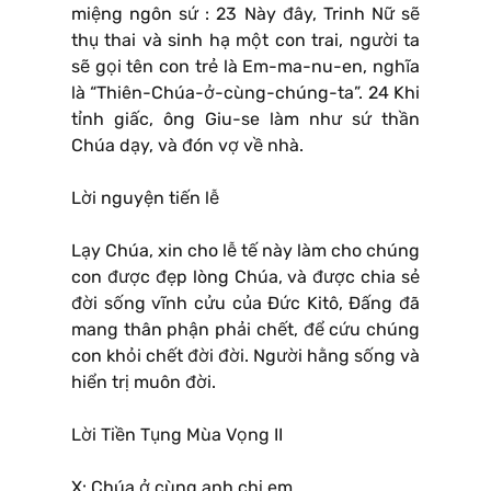
miệng ngôn sứ : 23 Này đây, Trinh Nữ sẽ
thụ thai và sinh hạ một con trai, người ta
sẽ gọi tên con trẻ là Em-ma-nu-en, nghĩa
là “Thiên-Chúa-ở-cùng-chúng-ta”. 24 Khi
tỉnh giấc, ông Giu-se làm như sứ thần
Chúa dạy, và đón vợ về nhà.
Lời nguyện tiến lễ
Lạy Chúa, xin cho lễ tế này làm cho chúng
con được đẹp lòng Chúa, và được chia sẻ
đời sống vĩnh cửu của Ðức Kitô, Ðấng đã
mang thân phận phải chết, để cứu chúng
con khỏi chết đời đời. Người hằng sống và
hiển trị muôn đời.
Lời Tiền Tụng Mùa Vọng II
X: Chúa ở cùng anh chị em.