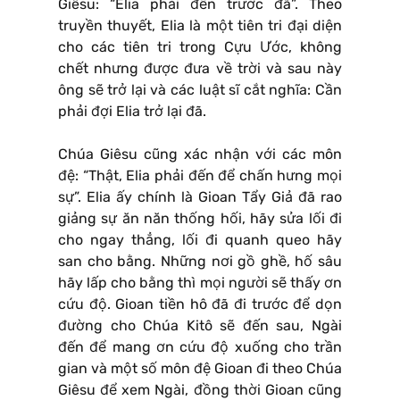
Giêsu: “Elia phải đến trước đã”. Theo
truyền thuyết, Elia là một tiên tri đại diện
cho các tiên tri trong Cựu Ước, không
chết nhưng được đưa về trời và sau này
ông sẽ trở lại và các luật sĩ cắt nghĩa: Cần
phải đợi Elia trở lại đã.
Chúa Giêsu cũng xác nhận với các môn
đệ: “Thật, Elia phải đến để chấn hưng mọi
sự”. Elia ấy chính là Gioan Tẩy Giả đã rao
giảng sự ăn năn thống hối, hãy sửa lối đi
cho ngay thẳng, lối đi quanh queo hãy
san cho bằng. Những nơi gồ ghề, hố sâu
hãy lấp cho bằng thì mọi người sẽ thấy ơn
cứu độ. Gioan tiền hô đã đi trước để dọn
đường cho Chúa Kitô sẽ đến sau, Ngài
đến để mang ơn cứu độ xuống cho trần
gian và một số môn đệ Gioan đi theo Chúa
Giêsu để xem Ngài, đồng thời Gioan cũng