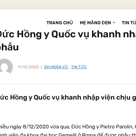
TRANG CHỦ
MẸ MĂNG ĐEN
TIN T
Đức Hồng y Quốc vụ khanh nhậ
phẫu
11/12/2020
GH HOÀN VŨ
,
TIN TỨC
ức Hồng y Quốc vụ khanh nhập viện chịu g
hiều ngày 8/12/2020 vừa qua, Đức Hồng y Pietro Parolin,
nh viện đa khoa đại học Gemelli ở Roma để được phẫu thuậ