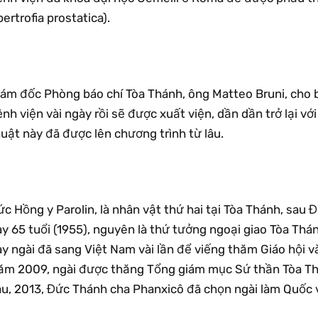
pertrofia prostatica).
ám đốc Phòng báo chí Tòa Thánh, ông Matteo Bruni, cho bi
nh viện vài ngày rồi sẽ được xuất viện, dần dần trở lại vớ
uật này đã được lên chương trình từ lâu.
ức Hồng y Parolin, là nhân vật thứ hai tại Tòa Thánh, sa
y 65 tuổi (1955), nguyên là thứ tưởng ngoại giao Tòa Thá
y ngài đã sang Việt Nam vài lần để viếng thăm Giáo hội v
ăm 2009, ngài được thăng Tổng giám mục Sứ thần Tòa Th
au, 2013, Đức Thánh cha Phanxicô đã chọn ngài làm Quốc 