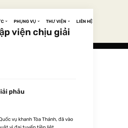
ỨC
PHỤNG VỤ
THƯ VIỆN
LIÊN HỆ
p viện chịu giải
iải phẫu
 Quốc vụ khanh Tòa Thánh, đã vào
t vì đại tuyến tiền liệt