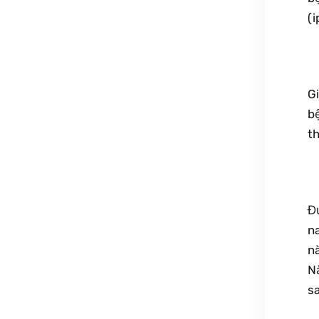
(i
Gi
bệ
th
Đ
na
nà
N
s