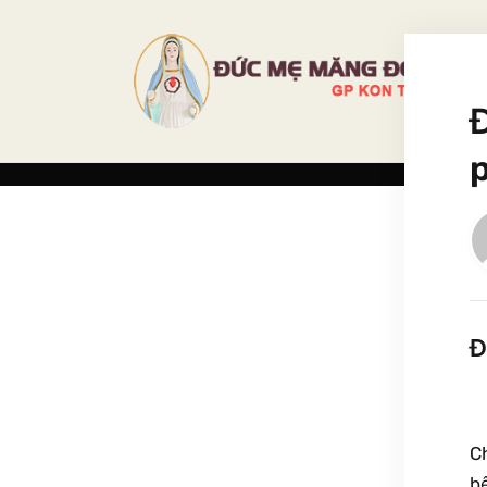
Đ
C
bệ